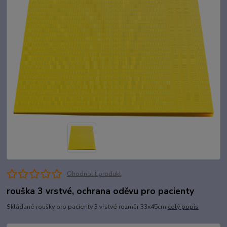
Ohodnotit produkt
rouška 3 vrstvé, ochrana oděvu pro pacienty
Skládané roušky pro pacienty 3 vrstvé rozměr 33x45cm
celý popis