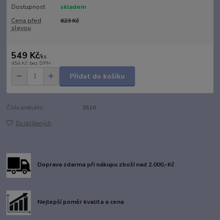
Dostupnost
skladem
Cena před
623 Kč
slevou
549 Kč
/
ks
454 Kč
bez DPH
Přidat do košíku
Číslo produktu:
3510
Do oblíbených
Doprava zdarma při nákupu zboží nad 2.000,-Kč
Nejlepší poměr kvalita a cena