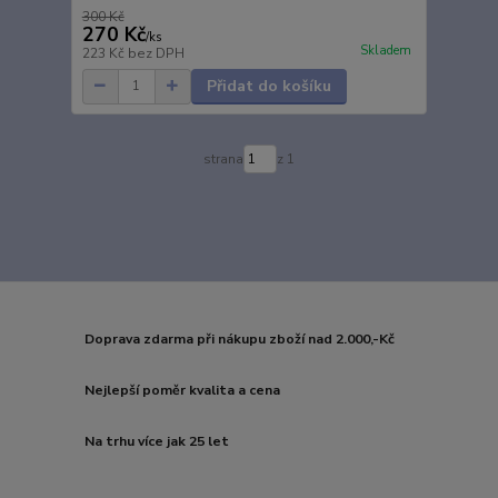
300 Kč
270 Kč
/
ks
Skladem
223 Kč
bez DPH
Přidat do košíku
strana
z 1
Doprava zdarma při nákupu zboží nad 2.000,-Kč
Nejlepší poměr kvalita a cena
Na trhu více jak 25 let