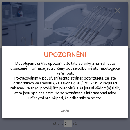
0
ks
za
0,00 Kč
Menu
Hledat
UPOZORNĚNÍ
Úvod
NOVINKY
Dovolujeme si Vás upozornit, že tyto stránky a na nich dále
NOVINKY
obsažené informace jsou určeny pouze odborné stomatologické
veřejnosti.
Pokračováním v používání těchto stránek potvrzujete, že jste
Upřesnit parametry
odborníkem ve smyslu §2a zákona č. 40/1995 Sb., o regulaci
reklamy, ve znění pozdějších předpisů, a že jste si vědom(a) rizik,
která jsou spojena s tím, že se seznámíte s informacemi takto
určenými pro případ, že odborníkem nejste.
Nejnovější
Nejlevnější
Nejdražší
Zavřít
Zobrazuji 1-19 z 19
strana
z 1