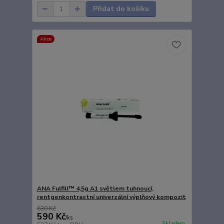
Přidat do košíku
Akce
ANA Fulfill™ 4,5g A1 světlem tuhnoucí,
rentgenkontrastní univerzální výplňový kompozit
630 Kč
590 Kč
/
ks
Skladem