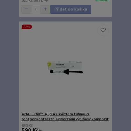
527 Kč
bez DPH
Přidat do košíku
Akce
ANA Fulfill™ 4,5g A2 světlem tuhnoucí,
rentgenkontrastní univerzální výplňový kompozit
630 Kč
590 Kč