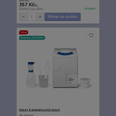
357 Kč
357 Kč
/
ks
skladem
319 Kč
bez DPH
Přidat do košíku
Akce
Doprava ZDARMA
Mixer II alginátových hmot
35 200 Kč