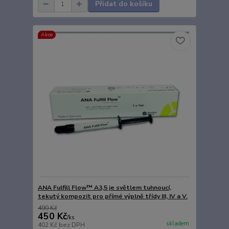
Přidat do košíku
Akce
ANA Fulfill Flow™ A3,5 je světlem tuhnoucí,
tekutý kompozit pro přímé výplně třídy III, IV a V.
490 Kč
450 Kč
/
ks
skladem
402 Kč
bez DPH