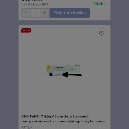
/
ks
Skladem
527 Kč
bez DPH
Přidat do košíku
Akce
ANA Fulfill™ 4,5g A3 světlem tuhnoucí,
rentgenkontrastní univerzální výplňový kompozit
630 Kč