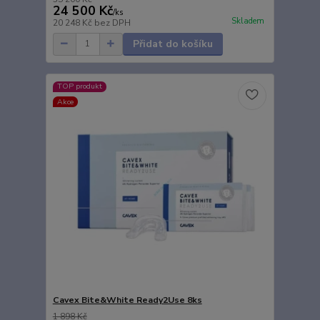
24 500 Kč
/
ks
Skladem
20 248 Kč
bez DPH
Přidat do košíku
TOP produkt
Akce
Cavex Bite&White Ready2Use 8ks
1 898 Kč