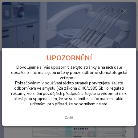
0
ks
za
0,00 Kč
Menu
Hledat
UPOZORNĚNÍ
Úvod
ÚSTNÍ HYGIENA
Cavex ExSense Brushpen 1x6ml
Dovolujeme si Vás upozornit, že tyto stránky a na nich dále
Cavex ExSense Brushpen 1x6ml
obsažené informace jsou určeny pouze odborné stomatologické
veřejnosti.
Pokračováním v používání těchto stránek potvrzujete, že jste
Novinka
odborníkem ve smyslu §2a zákona č. 40/1995 Sb., o regulaci
reklamy, ve znění pozdějších předpisů, a že jste si vědom(a) rizik,
která jsou spojena s tím, že se seznámíte s informacemi takto
určenými pro případ, že odborníkem nejste.
Zavřít