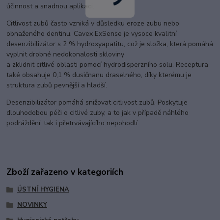
účinnost a snadnou aplikaci.
Citlivost zubů často vzniká v důsledku eroze zubu nebo
obnaženého dentinu. Cavex ExSense je vysoce kvalitní
desenzibilizátor s 2 % hydroxyapatitu, což je složka, která pomáhá
vyplnit drobné nedokonalosti skloviny
a zklidnit citlivé oblasti pomocí hydrodisperzního solu. Receptura
také obsahuje 0,1 % dusičnanu draselného, ​​díky kterému je
struktura zubů pevnější a hladší.
Desenzibilizátor pomáhá snižovat citlivost zubů. Poskytuje
dlouhodobou péči o citlivé zuby, a to jak v případě náhlého
podráždění, tak i přetrvávajícího nepohodlí.
Zboží zařazeno v kategoriích
ÚSTNÍ HYGIENA
NOVINKY