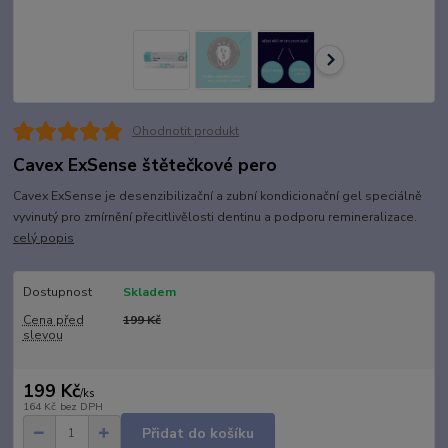
Ohodnotit produkt
Cavex ExSense štětečkové pero
Cavex ExSense je desenzibilizační a zubní kondicionační gel speciálně
vyvinutý pro zmírnění přecitlivělosti dentinu a podporu remineralizace.
celý popis
Dostupnost
Skladem
Cena před
199 Kč
slevou
199 Kč
/
ks
164 Kč
bez DPH
Přidat do košíku