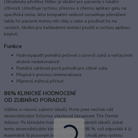
Uživatelsky přívětivý štětec je ideální pro pacienty s lokální
citlivostí. Umožňuje rychlou, přesnou a cílenou aplikaci gelu na
specifická místa. Jeho kompaktní velikost usnadňuje přenášení,
takže ho pacienti mohou mít vždy u sebe a používat ho na
cestách. Ideální pro každodenní domácí použití a rychlou aplikaci
kdykoli.
Funkce
Hydroxyapatit pomáhá pečovat o povrch zubů a vyhlazovat
drobné nedokonalosti
Pomáhá udržovat pocit pohodlí pro citlivé zuby
Přispívá k procesu remineralizace
Příjemná mátová příchuť
86% KLINICKÉ HODNOCENÍ
OD ZUBNÍHO PORADCE
Vážíme si názorů zubních lékařů. Proto jsme nechali náš
desenzibilizátor ExSense otestovat časopisem The Dental
Advisor. Po klinickém hodnocení týmem zubních lékařů získal
tento desenzibilizátor klinické hodnocení 86 %, což odpovídá 4 (z
maximálně 5) plusovým bodům. Odborníci chválí jeho rychlou