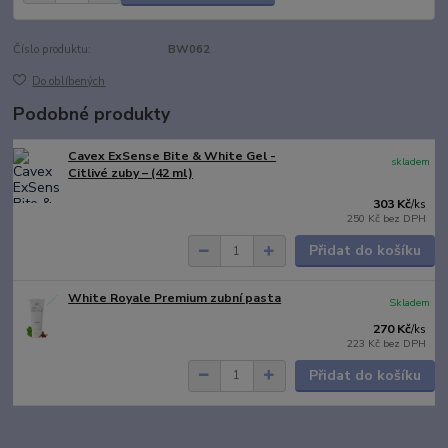
Číslo produktu:
BW062
Do oblíbených
Podobné produkty
Cavex ExSense Bite & White Gel -
skladem
Citlivé zuby – (42 ml)
303 Kč
/
ks
250 Kč
bez DPH
Přidat do košíku
White Royale Premium zubní pasta
Skladem
270 Kč
/
ks
223 Kč
bez DPH
Přidat do košíku