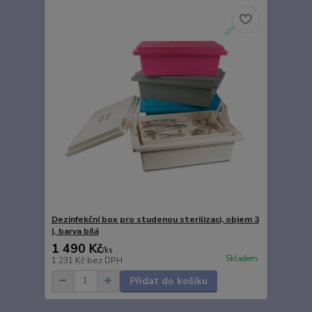
Dezinfekční box pro studenou sterilizaci, objem 3
l, barva bílá
1 490 Kč
/
ks
Skladem
1 231 Kč
bez DPH
Přidat do košíku