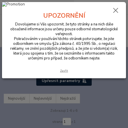
0
ks
za
0,00 Kč
UPOZORNĚNÍ
Menu
Dovolujeme si Vás upozornit, že tyto stránky a na nich dále
obsažené informace jsou určeny pouze odborné stomatologické
veřejnosti.
Hledat
Pokračováním v používání těchto stránek potvrzujete, že jste
odborníkem ve smyslu §2a zákona č. 40/1995 Sb., o regulaci
reklamy, ve znění pozdějších předpisů, a že jste si vědom(a) rizik,
která jsou spojena s tím, že se seznámíte s informacemi takto
Úvod
ORDINACE
Dezinfekce
Dezinfekce nástrojů
určenými pro případ, že odborníkem nejste.
Dezinfekce nástrojů
Zavřít
Upřesnit parametry
Nejnovější
Nejlevnější
Nejdražší
Zobrazuji 1-6 z 6
strana
z 1