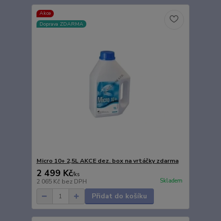
Akce
Doprava ZDARMA
Micro 10+ 2,5L AKCE dez. box na vrtáčky zdarma
2 499 Kč
/
ks
Skladem
2 065 Kč
bez DPH
Přidat do košíku