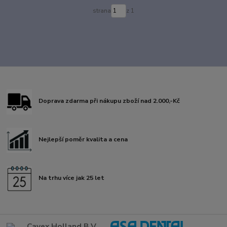
strana
z 1
Doprava zdarma při nákupu zboží nad 2.000,-Kč
Nejlepší poměr kvalita a cena
Na trhu více jak 25 let
Cavex Holland B.V.