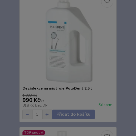
Dezinfekce na nástroje PoloDent 2,5 l
1 093 Kč
990 Kč
/
ks
Skladem
818 Kč
bez DPH
Přidat do košíku
TOP produkt