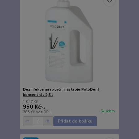
Dezinfekce na rotační nástroje PoloDent
koncentrát 2,5 l
1 047 Kč
950 Kč
/
ks
Skladem
785 Kč
bez DPH
Přidat do košíku