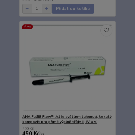
Přidat do košíku
Akce
ANA Fulfill Flow™ A1 je světlem tuhnoucí, tekutý
kompozit pro přímé výplně třídy III, IV a V.
490 Kč
450 Kč
/
ks