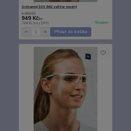
Ochranný štít R62 světle modrý
1 350 Kč
949 Kč
/
ks
Skladem
784 Kč
bez DPH
Přidat do košíku