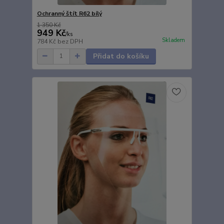
Ochranný štít R62 bílý
1 350 Kč
949 Kč
/
ks
Skladem
784 Kč
bez DPH
Přidat do košíku