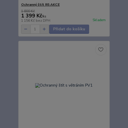
Ochranný štít R5 AKCE
1 800 Kč
1 399 Kč
/
ks
Skladem
1 156 Kč
bez DPH
Přidat do košíku