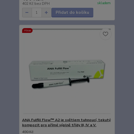
skladem
402 Kč
bez DPH
Přidat do košíku
Akce
ANA Fulfill Flow™ A2 je světlem tuhnoucí, tekutý
kompozit pro přímé výplně třídy III, IV a V.
490 Kč