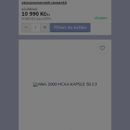
skloionomerních cementů
10 990 Kč
10 990 Kč
/
ks
skladem
9 083 Kč
bez DPH
Přidat do košíku