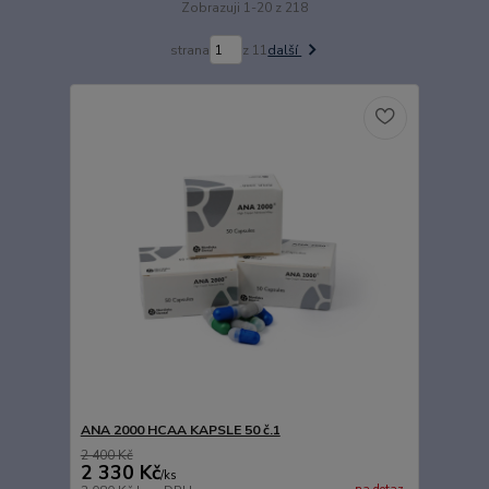
Zobrazuji 1-20 z 218
strana
z 11
další
ANA 2000 HCAA KAPSLE 50 č.1
2 400 Kč
2 330 Kč
/
ks