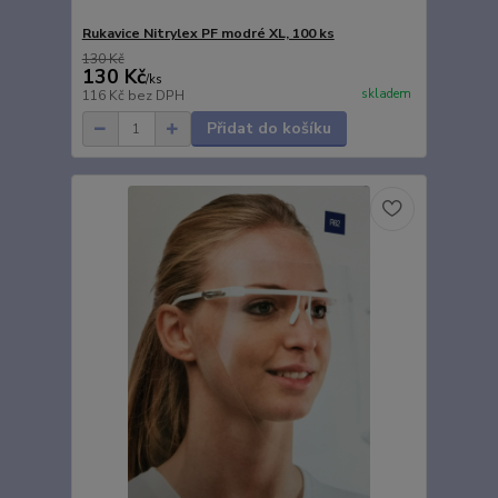
Rukavice Nitrylex PF modré XL, 100 ks
130 Kč
130 Kč
/
ks
skladem
116 Kč
bez DPH
Přidat do košíku