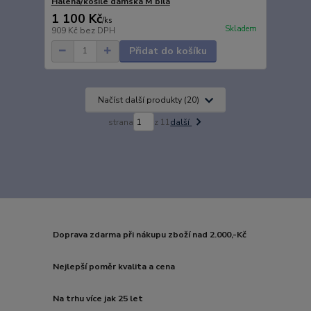
Halena/košile dámská M bílá
1 100 Kč
/
ks
Skladem
909 Kč
bez DPH
Přidat do košíku
Načíst další produkty (20)
strana
z 11
další
Doprava zdarma při nákupu zboží nad 2.000,-Kč
Nejlepší poměr kvalita a cena
Na trhu více jak 25 let