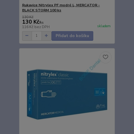
Rukavice Nitrylex PF modré L, MERCATOR -
BLACK STORM 100 ks
130 Kč
130 Kč
/
ks
skladem
116 Kč
bez DPH
Přidat do košíku