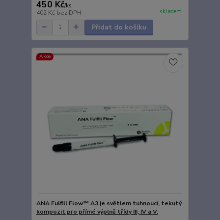
450 Kč
/
ks
skladem
402 Kč
bez DPH
Přidat do košíku
Akce
ANA Fulfill Flow™ A3 je světlem tuhnoucí, tekutý
kompozit pro přímé výplně třídy III, IV a V.