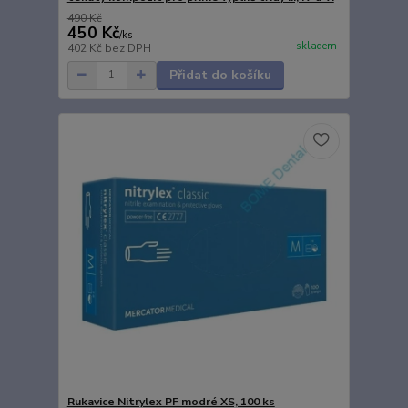
490 Kč
450 Kč
/
ks
skladem
402 Kč
bez DPH
Přidat do košíku
Rukavice Nitrylex PF modré XS, 100 ks