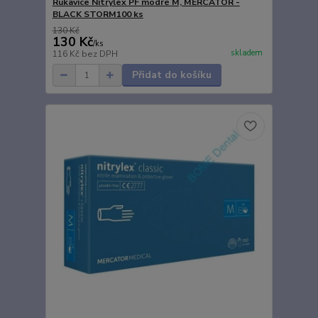
Rukavice Nitrylex PF modré M, MERCATOR -
BLACK STORM100 ks
130 Kč
130 Kč
/
ks
skladem
116 Kč
bez DPH
Přidat do košíku