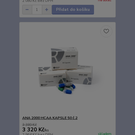
na dotaz
2 080 Kč
bez DPH
Přidat do košíku
ANA 2000 HCAA KAPSLE 50 č.2
3 380 Kč
3 320 Kč
/
ks
skladem
2 964 Kč
bez DPH