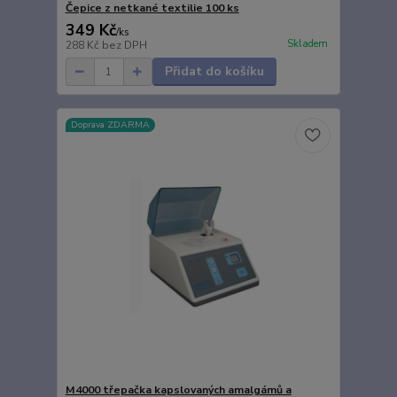
Čepice z netkané textilie 100 ks
349 Kč
/
ks
Skladem
288 Kč
bez DPH
Přidat do košíku
Doprava ZDARMA
M4000 třepačka kapslovaných amalgámů a