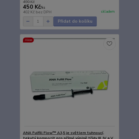
490 Kč
450 Kč
/
ks
skladem
402 Kč
bez DPH
Přidat do košíku
Akce
ANA Fulfill Flow™ A3,5 je světlem tuhnoucí,
tekutý kompozit pro přímé výplně třídy III, IV a V.