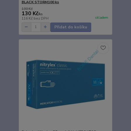
BLACK STORM100 ks
130 Kč
130 Kč
/
ks
skladem
116 Kč
bez DPH
Přidat do košíku