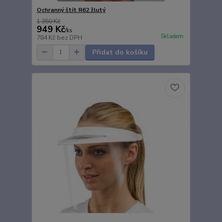
Ochranný štít R62 žlutý
1 350 Kč
949 Kč
/
ks
Skladem
784 Kč
bez DPH
Přidat do košíku