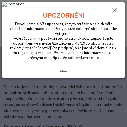
0
ks
za
0,00 Kč
UPOZORNĚNÍ
Menu
Dovolujeme si Vás upozornit, že tyto stránky a na nich dále
obsažené informace jsou určeny pouze odborné stomatologické
veřejnosti.
Hledat
Pokračováním v používání těchto stránek potvrzujete, že jste
odborníkem ve smyslu §2a zákona č. 40/1995 Sb., o regulaci
reklamy, ve znění pozdějších předpisů, a že jste si vědom(a) rizik,
která jsou spojena s tím, že se seznámíte s informacemi takto
Úvod
ORDINACE
určenými pro případ, že odborníkem nejste.
Vybavení pro stomatologické
Zavřít
ordinace
Specializujeme se na prodej zdravotnických prostředků, materiálů
pro
zubní ordinace,
laboratoře a dentální hygienu. V našem e-
shopu zakoupíte vše od
dentálních přístrojů
přes zubní výplně
až po
jednorázový zdravotnický materiál
jako jsou roušky, jehly,
plastové kelímky nebo gumové rukavice. Veškeré zboží máme
skladem
a připravené k odeslání.
Doprava zdarma při nákupu nad 2000,-Kč.