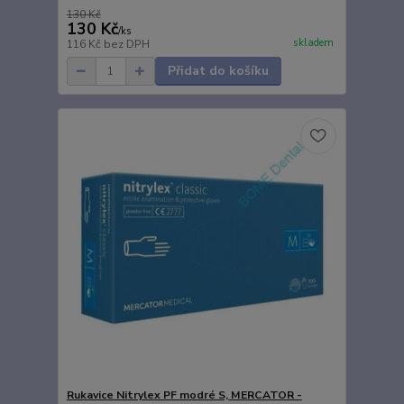
130 Kč
130 Kč
/
ks
skladem
116 Kč
bez DPH
Přidat do košíku
Rukavice Nitrylex PF modré S, MERCATOR -