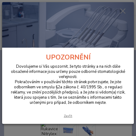
0
ks
za
0,00 Kč
Menu
Hledat
UPOZORNĚNÍ
Úvod
ORDINACE
Rukavice Nitrylex PF modré M, MERCATOR - BLACK
STORM100 ks
Dovolujeme si Vás upozornit, že tyto stránky a na nich dále
obsažené informace jsou určeny pouze odborné stomatologické
Rukavice Nitrylex PF modré M,
veřejnosti.
MERCATOR - BLACK STORM100
Pokračováním v používání těchto stránek potvrzujete, že jste
odborníkem ve smyslu §2a zákona č. 40/1995 Sb., o regulaci
ks
reklamy, ve znění pozdějších předpisů, a že jste si vědom(a) rizik,
která jsou spojena s tím, že se seznámíte s informacemi takto
určenými pro případ, že odborníkem nejste.
Zavřít