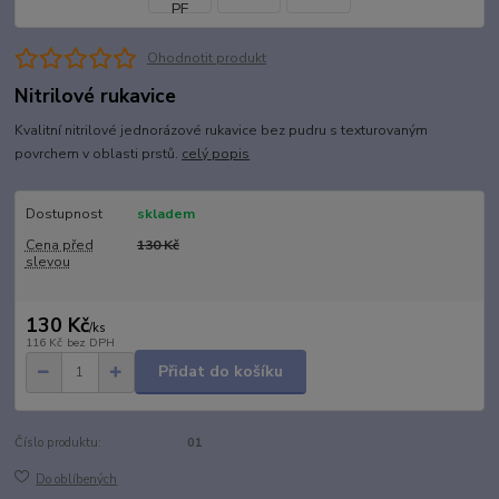
Ohodnotit produkt
Nitrilové rukavice
Kvalitní nitrilové jednorázové rukavice bez pudru s texturovaným
povrchem v oblasti prstů.
celý popis
Dostupnost
skladem
Cena před
130 Kč
slevou
130 Kč
/
ks
116 Kč
bez DPH
Přidat do košíku
Číslo produktu:
01
Do oblíbených