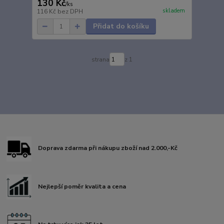
130 Kč
/
ks
skladem
116 Kč
bez DPH
Přidat do košíku
strana
z 1
Doprava zdarma při nákupu zboží nad 2.000,-Kč
Nejlepší poměr kvalita a cena