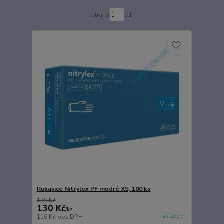
strana
z 1
Rukavice Nitrylex PF modré XS, 100 ks
130 Kč
130 Kč
/
ks
skladem
116 Kč
bez DPH