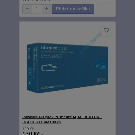
Přidat do košíku
Rukavice Nitrylex PF modré M, MERCATOR -
BLACK STORM100 ks
130 Kč
130 Kč
/
ks