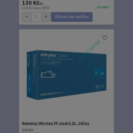
130 Kč
/
ks
skladem
116 Kč
bez DPH
Přidat do košíku
Rukavice Nitrylex PF modré XL, 100 ks
130 Kč