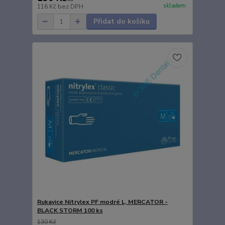
skladem
116 Kč
bez DPH
Přidat do košíku
Rukavice Nitrylex PF modré L, MERCATOR -
BLACK STORM 100 ks
130 Kč