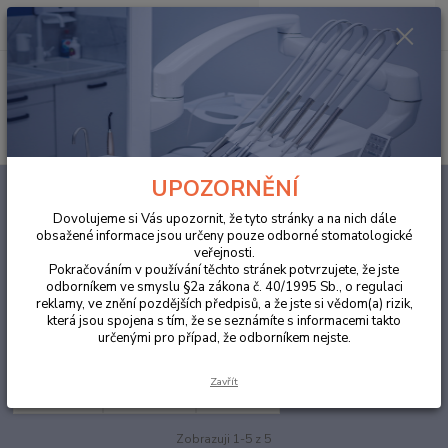
0
ks
za
0,00 Kč
Menu
Hledat
UPOZORNĚNÍ
Úvod
ORDINACE
Ochranné pomůcky
Rukavice
Dovolujeme si Vás upozornit, že tyto stránky a na nich dále
Rukavice
obsažené informace jsou určeny pouze odborné stomatologické
veřejnosti.
Pokračováním v používání těchto stránek potvrzujete, že jste
Nitrilové
odborníkem ve smyslu §2a zákona č. 40/1995 Sb., o regulaci
reklamy, ve znění pozdějších předpisů, a že jste si vědom(a) rizik,
která jsou spojena s tím, že se seznámíte s informacemi takto
Upřesnit parametry
určenými pro případ, že odborníkem nejste.
Zavřít
Nejnovější
Nejlevnější
Nejdražší
Zobrazuji 1-5 z 5