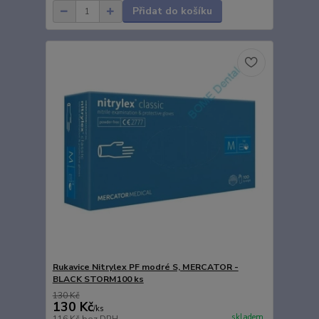
Přidat do košíku
Rukavice Nitrylex PF modré S, MERCATOR -
BLACK STORM100 ks
130 Kč
130 Kč
/
ks
skladem
116 Kč
bez DPH