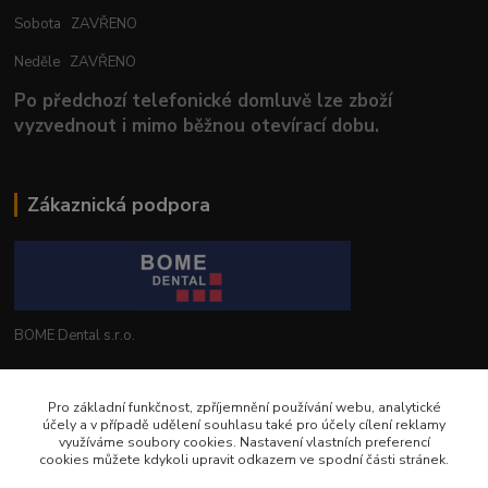
Sobota ZAVŘENO
Neděle ZAVŘENO
Po předchozí telefonické domluvě lze zboží
vyzvednout i mimo běžnou otevírací dobu.
Zákaznická podpora
BOME Dental s.r.o.
+420 602 653 168
Pro základní funkčnost, zpříjemnění používání webu, analytické
účely a v případě udělení souhlasu také pro účely cílení reklamy
info@bomedental.eu
využíváme soubory cookies. Nastavení vlastních preferencí
cookies můžete kdykoli upravit odkazem ve spodní části stránek.