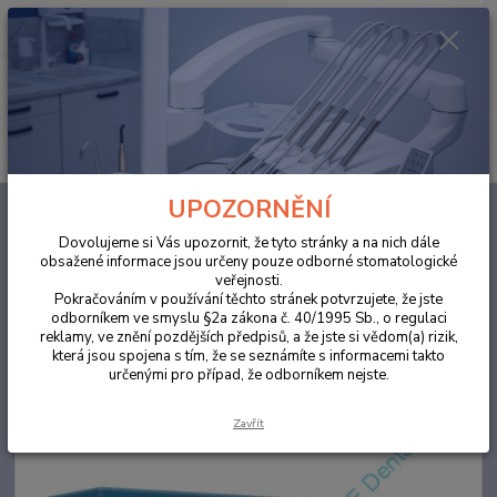
0
ks
za
0,00 Kč
Menu
Hledat
UPOZORNĚNÍ
Úvod
ORDINACE
Rukavice Nitrylex PF modré L, MERCATOR - BLACK
STORM 100 ks
Dovolujeme si Vás upozornit, že tyto stránky a na nich dále
obsažené informace jsou určeny pouze odborné stomatologické
Rukavice Nitrylex PF modré L,
veřejnosti.
MERCATOR - BLACK STORM 100
Pokračováním v používání těchto stránek potvrzujete, že jste
odborníkem ve smyslu §2a zákona č. 40/1995 Sb., o regulaci
ks
reklamy, ve znění pozdějších předpisů, a že jste si vědom(a) rizik,
která jsou spojena s tím, že se seznámíte s informacemi takto
určenými pro případ, že odborníkem nejste.
Zavřít