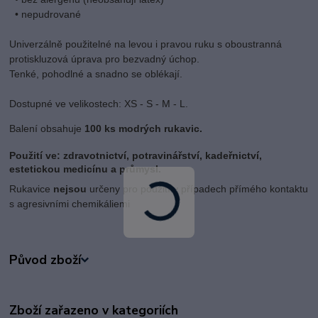
• nepudrované
Univerzálně použitelné na levou i pravou ruku s oboustranná
protiskluzová úprava pro bezvadný úchop.
Tenké, pohodlné a snadno se oblékají.
Dostupné ve velikostech: XS - S - M - L.
Balení obsahuje
100 ks modrých rukavic.
Použití ve: zdravotnictví, potravinářství, kadeřnictví,
estetickou medicínu a průmysl.
Rukavice
nejsou
určeny pro použití v případech přímého kontaktu
s agresivními chemikáliemi
Původ zboží
Zboží zařazeno v kategoriích