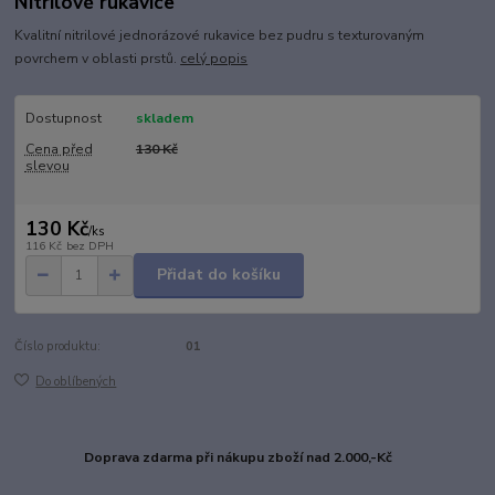
Nitrilové rukavice
Kvalitní nitrilové jednorázové rukavice bez pudru s texturovaným
povrchem v oblasti prstů.
celý popis
Dostupnost
skladem
Cena před
130 Kč
slevou
130 Kč
/
ks
116 Kč
bez DPH
Přidat do košíku
Číslo produktu:
01
Do oblíbených
Doprava zdarma při nákupu zboží nad 2.000,-Kč