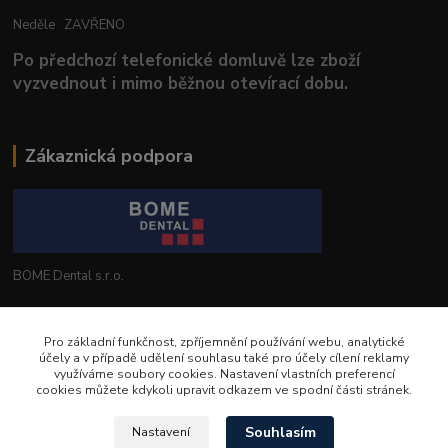
Neděle ZAVŘENO
Po předchozí telefonické domluvě lze zboží
vyzvednout i mimo běžnou otevírací dobu.
Zákaznická podpora
BOME Dental s.r.o.
+420 602 653 168
Pro základní funkčnost, zpříjemnění používání webu, analytické
účely a v případě udělení souhlasu také pro účely cílení reklamy
info@bomedental.eu
využíváme soubory cookies. Nastavení vlastních preferencí
cookies můžete kdykoli upravit odkazem ve spodní části stránek.
Souhlasím
Nastavení