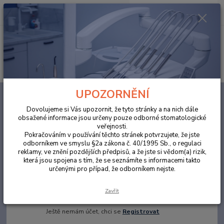
0
ks
za
0,00 Kč
Menu
Hledat
UPOZORNĚNÍ
Přihlášení
Dovolujeme si Vás upozornit, že tyto stránky a na nich dále
obsažené informace jsou určeny pouze odborné stomatologické
veřejnosti.
Email
*
Pokračováním v používání těchto stránek potvrzujete, že jste
odborníkem ve smyslu §2a zákona č. 40/1995 Sb., o regulaci
reklamy, ve znění pozdějších předpisů, a že jste si vědom(a) rizik,
Heslo
*
která jsou spojena s tím, že se seznámíte s informacemi takto
určenými pro případ, že odborníkem nejste.
Zaslat zapomenuté heslo
Zavřít
Přihlásit se
Ještě nemám účet, chci se
Registrovat