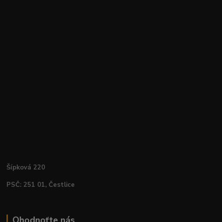
Šípková 220
PSČ: 251 01, Čestlice
Ohodnoťte nás