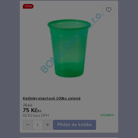
Akce
Kelímky plastové 100ks zelená
75 Kč
75 Kč
/
ks
skladem
62 Kč
bez DPH
Přidat do košíku