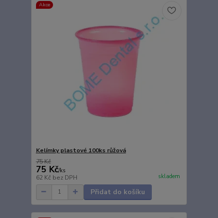
Akce
Kelímky plastové 100ks růžová
75 Kč
75 Kč
/
ks
skladem
62 Kč
bez DPH
Přidat do košíku