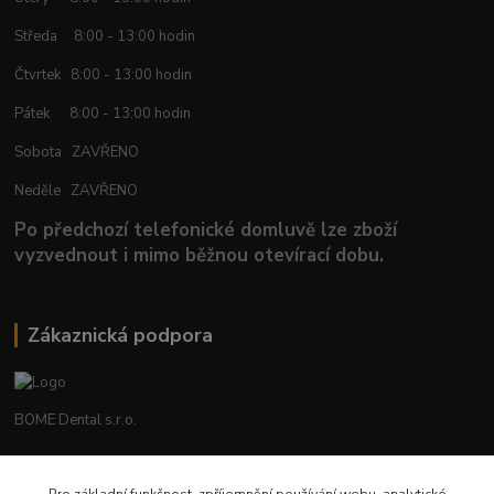
Středa 8:00 - 13:00 hodin
Čtvrtek 8:00 - 13:00 hodin
Pátek 8:00 - 13:00 hodin
Sobota ZAVŘENO
Neděle ZAVŘENO
Po předchozí telefonické domluvě lze zboží
vyzvednout i mimo běžnou otevírací dobu.
Zákaznická podpora
BOME Dental s.r.o.
+420 602 653 168