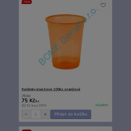
Akce
Kelímky plastové 100ks oranžová
75 Kč
75 Kč
/
ks
skladem
62 Kč
bez DPH
Přidat do košíku