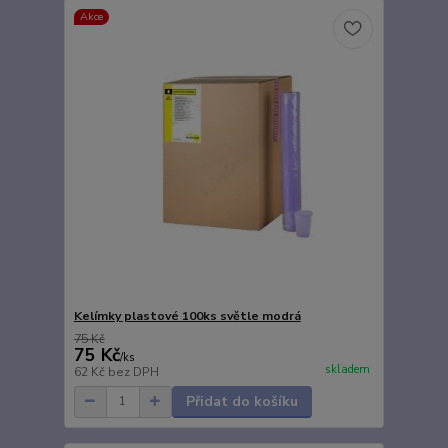
Akce
Kelímky plastové 100ks světle modrá
75 Kč
75 Kč
/
ks
skladem
62 Kč
bez DPH
Přidat do košíku