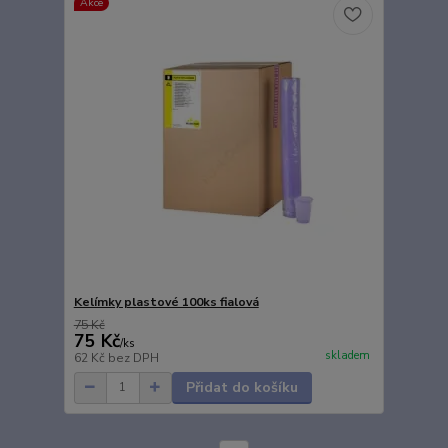
Akce
Kelímky plastové 100ks fialová
75 Kč
75 Kč
/
ks
skladem
62 Kč
bez DPH
Přidat do košíku