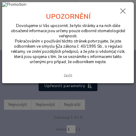
0
ks
za
0,00 Kč
UPOZORNĚNÍ
Menu
Dovolujeme si Vás upozornit, že tyto stránky a na nich dále
obsažené informace jsou určeny pouze odborné stomatologické
veřejnosti.
Hledat
Pokračováním v používání těchto stránek potvrzujete, že jste
odborníkem ve smyslu §2a zákona č. 40/1995 Sb., o regulaci
reklamy, ve znění pozdějších předpisů, a že jste si vědom(a) rizik,
která jsou spojena s tím, že se seznámíte s informacemi takto
Úvod
ORDINACE
Zdravotnický materiál
Kelímky
určenými pro případ, že odborníkem nejste.
Kelímky
Zavřít
Upřesnit parametry
Nejnovější
Nejlevnější
Nejdražší
Zobrazuji 1-8 z 8
strana
z 1