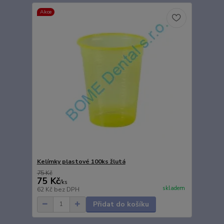
Akce
Kelímky plastové 100ks žlutá
75 Kč
75 Kč
/
ks
skladem
62 Kč
bez DPH
Přidat do košíku