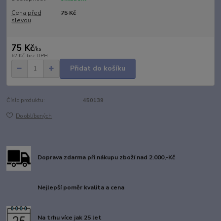
Cena před
75 Kč
slevou
75 Kč
/
ks
62 Kč
bez DPH
Přidat do košíku
Číslo produktu:
450139
Do oblíbených
Doprava zdarma při nákupu zboží nad 2.000,-Kč
Nejlepší poměr kvalita a cena
Na trhu více jak 25 let