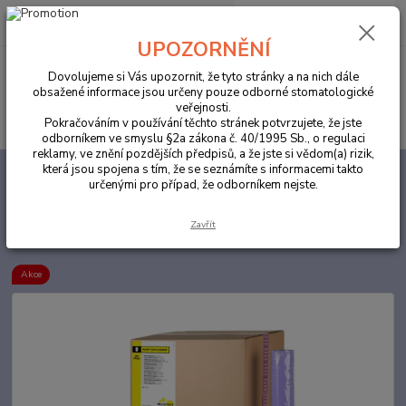
0
ks
za
0,00 Kč
UPOZORNĚNÍ
Menu
Dovolujeme si Vás upozornit, že tyto stránky a na nich dále
obsažené informace jsou určeny pouze odborné stomatologické
veřejnosti.
Hledat
Pokračováním v používání těchto stránek potvrzujete, že jste
odborníkem ve smyslu §2a zákona č. 40/1995 Sb., o regulaci
reklamy, ve znění pozdějších předpisů, a že jste si vědom(a) rizik,
která jsou spojena s tím, že se seznámíte s informacemi takto
Úvod
ORDINACE
Kelímky plastové 100ks světle modrá
určenými pro případ, že odborníkem nejste.
Kelímky plastové 100ks světle
Zavřít
modrá
Akce