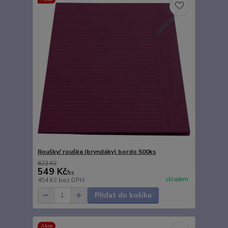
Roušky/ rouška (bryndáky) bordo 500ks
623 Kč
549 Kč
/
ks
skladem
454 Kč
bez DPH
Přidat do košíku
Akce