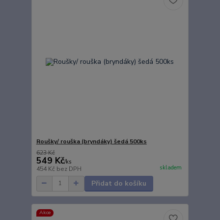
Roušky/ rouška (bryndáky) šedá 500ks
623 Kč
549 Kč
/
ks
skladem
454 Kč
bez DPH
Přidat do košíku
Akce