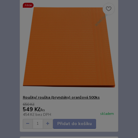
Akce
Roušky/ rouška (bryndáky) oranžová 500ks
650 Kč
549 Kč
/
ks
skladem
454 Kč
bez DPH
Přidat do košíku