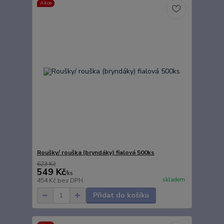
Akce
Roušky/ rouška (bryndáky) fialová 500ks
623 Kč
549 Kč
/
ks
skladem
454 Kč
bez DPH
Přidat do košíku