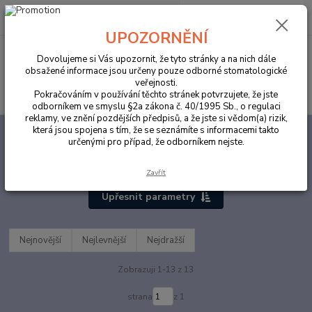
0
ks
za
0,00 Kč
UPOZORNĚNÍ
Menu
Dovolujeme si Vás upozornit, že tyto stránky a na nich dále
obsažené informace jsou určeny pouze odborné stomatologické
veřejnosti.
Hledat
Pokračováním v používání těchto stránek potvrzujete, že jste
odborníkem ve smyslu §2a zákona č. 40/1995 Sb., o regulaci
reklamy, ve znění pozdějších předpisů, a že jste si vědom(a) rizik,
která jsou spojena s tím, že se seznámíte s informacemi takto
Úvod
ORDINACE
Zdravotnický materiál
Roušky pro pacienty
určenými pro případ, že odborníkem nejste.
Roušky pro pacienty
Zavřít
Upřesnit parametry
Nejnovější
Nejlevnější
Nejdražší
Zobrazuji 1-13 z 13
strana
z 1