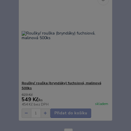
Roušky/ rouška (bryndáky) fuchsiová, malinová
500ks
623 Kč
549 Kč
/
ks
skladem
454 Kč
bez DPH
Přidat do košíku