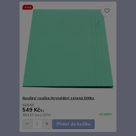
Akce
Roušky/ rouška (bryndáky) zelená 500ks
623 Kč
549 Kč
/
ks
skladem
454 Kč
bez DPH
Přidat do košíku