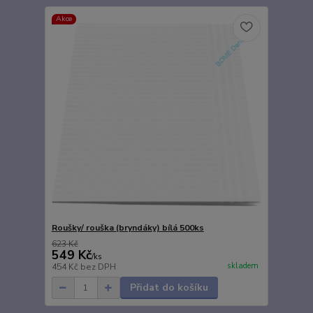
Akce
Roušky/ rouška (bryndáky) bílá 500ks
623 Kč
549 Kč
/
ks
skladem
454 Kč
bez DPH
Přidat do košíku