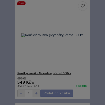
Akce
Roušky/ rouška (bryndáky) černá 500ks
650 Kč
549 Kč
/
ks
skladem
454 Kč
bez DPH
Přidat do košíku