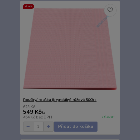
Akce
Roušky/ rouška (bryndáky) růžová 500ks
623 Kč
549 Kč
/
ks
skladem
454 Kč
bez DPH
Přidat do košíku