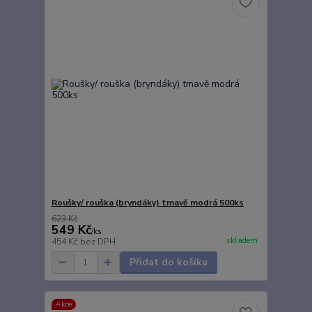
Roušky/ rouška (bryndáky) tmavě modrá 500ks
623 Kč
549 Kč
/
ks
skladem
454 Kč
bez DPH
Přidat do košíku
Akce