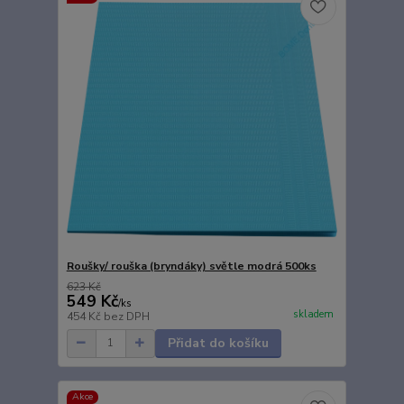
Roušky/ rouška (bryndáky) světle modrá 500ks
623 Kč
549 Kč
/
ks
skladem
454 Kč
bez DPH
Přidat do košíku
Akce