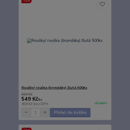
Akce
Roušky/ rouška (bryndáky) žlutá 500ks
623 Kč
549 Kč
/
ks
skladem
454 Kč
bez DPH
Přidat do košíku
Akce