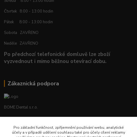
Středa 8:00 - 13:00 hodin
Čtvrtek 8:00 - 13:00 hodin
Pátek 8:00 - 13:00 hodin
Sobota ZAVŘENO
Neděle ZAVŘENO
Po předchozí telefonické domluvě lze zboží
vyzvednout i mimo běžnou otevírací dobu.
Zákaznická podpora
BOME Dental s.r.o.
+420 602 653 168
Pro základní funkčnost, zpříjemnění používání webu, analytické
účely a v případě udělení souhlasu také pro účely cílení reklamy
info@bomedental.eu