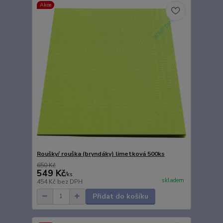
Akce
Roušky/ rouška (bryndáky) limetková 500ks
650 Kč
549 Kč
/
ks
skladem
454 Kč
bez DPH
Přidat do košíku