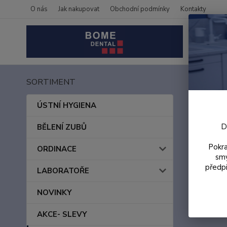
O nás
Jak nakupovat
Obchodní podmínky
Kontakty
SORTIMENT
Úvod
DOK
ÚSTNÍ HYGIENA
D
BĚLENÍ ZUBŮ
NÁVO
Pokra
ORDINACE
smy
V této ka
předpi
LABORATOŘE
NOVINKY
AKCE- SLEVY