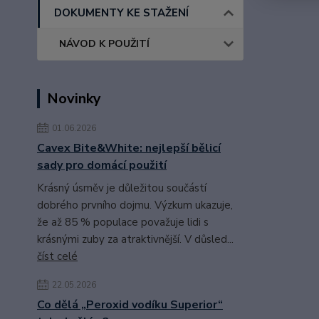
DOKUMENTY KE STAŽENÍ
NÁVOD K POUŽITÍ
Novinky
01.06.2026
Cavex Bite&White: nejlepší bělicí
sady pro domácí použití
Krásný úsměv je důležitou součástí
dobrého prvního dojmu. Výzkum ukazuje,
že až 85 % populace považuje lidi s
krásnými zuby za atraktivnější. V důsled...
číst celé
22.05.2026
Co dělá „Peroxid vodíku Superior“