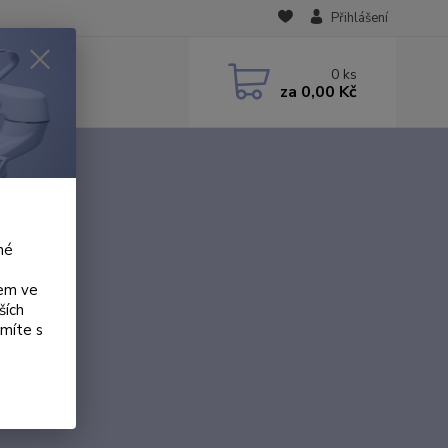
Přihlášení
0
ks
za
0,00 Kč
né
kem ve
ších
ámíte s