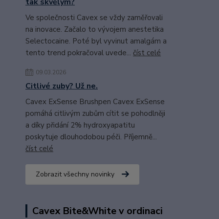
tak skvělým?
Ve společnosti Cavex se vždy zaměřovali
na inovace. Začalo to vývojem anestetika
Selectocaine. Poté byl vyvinut amalgám a
tento trend pokračoval uvede...
číst celé
09.03.2026
Citlivé zuby? Už ne.
Cavex ExSense Brushpen Cavex ExSense
pomáhá citlivým zubům cítit se pohodlněji
a díky přidání 2% hydroxyapatitu
poskytuje dlouhodobou péči. Příjemně...
číst celé
Zobrazit všechny novinky
Cavex Bite&White v ordinaci