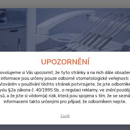
Hledat
DOKUMENTY KE STAŽENÍ
UMENTY KE STAŽENÍ
UPOZORNĚNÍ
ovolujeme si Vás upozornit, že tyto stránky a na nich dále obsaže
D K POUŽITÍ
informace jsou určeny pouze odborné stomatologické veřejnosti.
čováním v používání těchto stránek potvrzujete, že jste odborní
slu §2a zákona č. 40/1995 Sb., o regulaci reklamy, ve znění pozděj
tegorii nebylo nalezeno žádné zboží.
sů, a že jste si vědom(a) rizik, která jsou spojena s tím, že se sezn
informacemi takto určenými pro případ, že odborníkem nejste.
Zavřít