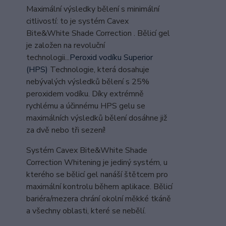
Maximální výsledky bělení s minimální
citlivostí: to je systém Cavex
Bite&White Shade Correction . Bělicí gel
je založen na revoluční
technologii...
Peroxid vodíku Superior
(HPS)
Technologie, která dosahuje
nebývalých výsledků bělení s 25%
peroxidem vodíku. Díky extrémně
rychlému a účinnému HPS gelu se
maximálních výsledků bělení dosáhne již
za dvě nebo tři sezení!
Systém Cavex Bite&White Shade
Correction Whitening je jediný systém, u
kterého se bělicí gel nanáší štětcem pro
maximální kontrolu během aplikace. Bělicí
bariéra/mezera chrání okolní měkké tkáně
a všechny oblasti, které se nebělí.