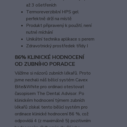
až 3 ošetřeních
Termoreverzibilní HPS gel
perfektně drží na místě
Produkt připravený k použití, není
nutné míchání
Unikátní technika aplikace s perem
Zdravotnický prostředek třídy I
86% KLINICKÉ HODNOCENÍ
OD ZUBNÍHO PORADCE
Vážíme si názorů zubních lékařů. Proto
jsme nechali náš bělicí systém Cavex
Bite&White pro ordinaci otestovat
časopisem The Dental Advisor. Po
klinickém hodnocení týmem zubních
lékařů získal tento bělicí systém pro
ordinace klinické hodnocení 86 %, což
odpovídá 4 (z maximálně 5) pozitivním