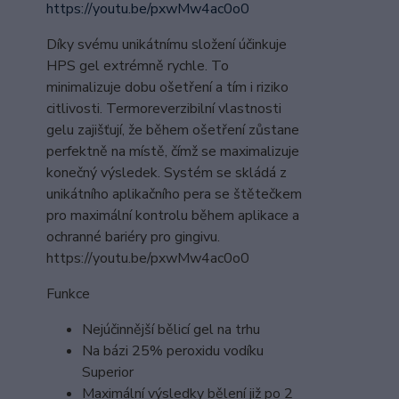
https://youtu.be/pxwMw4ac0o0
Díky svému unikátnímu složení účinkuje
HPS gel extrémně rychle. To
minimalizuje dobu ošetření a tím i riziko
citlivosti. Termoreverzibilní vlastnosti
gelu zajišťují, že během ošetření zůstane
perfektně na místě, čímž se maximalizuje
konečný výsledek. Systém se skládá z
unikátního aplikačního pera se štětečkem
pro maximální kontrolu během aplikace a
ochranné bariéry pro gingivu.
https://youtu.be/pxwMw4ac0o0
Funkce
Nejúčinnější bělicí gel na trhu
Na bázi 25% peroxidu vodíku
Superior
Maximální výsledky bělení již po 2