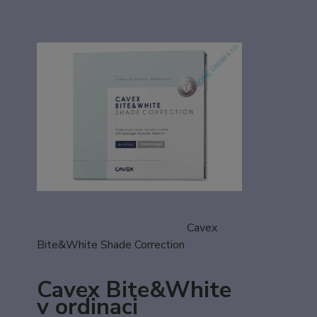
Cavex
Bite&White Shade Correction
Cavex Bite&White
v ordinaci