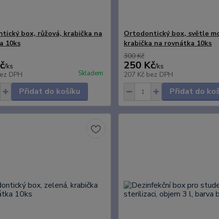
tický box, růžová, krabička na
Ortodontický box, světle m
a 10ks
krabička na rovnátka 10ks
300 Kč
č
250 Kč
/
ks
/
ks
Skladem
ez DPH
207 Kč
bez DPH
Přidat do košíku
Přidat do ko