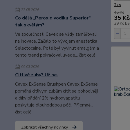
2ks
22.05.2026
45 Kč
35 Kč
Co dělá „Peroxid vodíku Superior“
29 Kč
be
tak skvělým?
Ve společnosti Cavex se vždy zaměřovali
na inovace. Začalo to vývojem anestetika
Selectocaine. Poté byl vyvinut amalgám a
tento trend pokračoval uvede...
číst celé
09.03.2026
Citlivé zuby? Už ne.
Cavex ExSense Brushpen Cavex ExSense
pomáhá citlivým zubům cítit se pohodlněji
a díky přidání 2% hydroxyapatitu
poskytuje dlouhodobou péči. Příjemně...
číst celé
Zobrazit všechny novinky