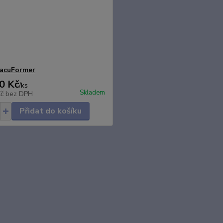
VacuFormer
0 Kč
/
ks
Skladem
Kč
bez DPH
Přidat do košíku