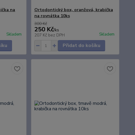
bička na
Ortodontický box, oranžová, krabička
na rovnátka 10ks
300 Kč
250 Kč
/
ks
Skladem
Skladem
207 Kč
bez DPH
šíku
Přidat do košíku