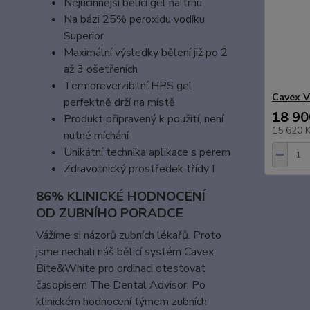
Nejúčinnější bělicí gel na trhu
Na bázi 25% peroxidu vodíku
Superior
Maximální výsledky bělení již po 2
až 3 ošetřeních
Termoreverzibilní HPS gel
Cavex 
perfektně drží na místě
18 90
Produkt připravený k použití, není
15 620 
nutné míchání
Unikátní technika aplikace s perem
Zdravotnický prostředek třídy I
86% KLINICKÉ HODNOCENÍ
OD ZUBNÍHO PORADCE
Vážíme si názorů zubních lékařů. Proto
jsme nechali náš bělicí systém Cavex
Bite&White pro ordinaci otestovat
časopisem The Dental Advisor. Po
klinickém hodnocení týmem zubních