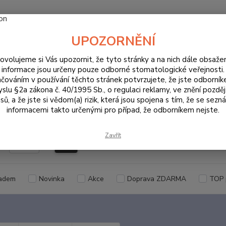
UPOZORNĚNÍ
Hledat
ovolujeme si Vás upozornit, že tyto stránky a na nich dále obsaže
informace jsou určeny pouze odborné stomatologické veřejnosti.
čováním v používání těchto stránek potvrzujete, že jste odborní
ORDINACE
Otisky zubů
Příslušenství
slu §2a zákona č. 40/1995 Sb., o regulaci reklamy, ve znění pozděj
sů, a že jste si vědom(a) rizik, která jsou spojena s tím, že se sezn
lušenství
informacemi takto určenými pro případ, že odborníkem nejste.
Zavřít
Kč
Od
adem
Novinka
Akce
Doprava ZDARMA
TOP 