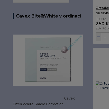
Ortodon
na rovn
Cavex Bite&White v ordinaci
300 Kč
250 K
207 Kč
b
Cavex
Bite&White Shade Correction