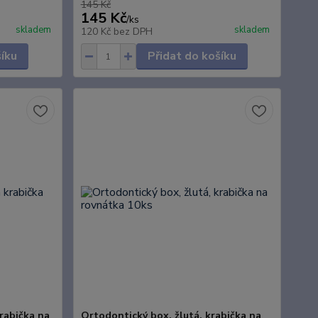
145 Kč
145 Kč
/
ks
skladem
skladem
120 Kč
bez DPH
šíku
Přidat do košíku
krabička na
Ortodontický box, žlutá, krabička na