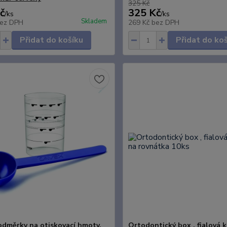
325 Kč
č
325 Kč
/
ks
/
ks
Skladem
ez DPH
269 Kč
bez DPH
Přidat do košíku
Přidat do ko
dměrky na otiskovací hmoty,
Ortodontický box , fialová 