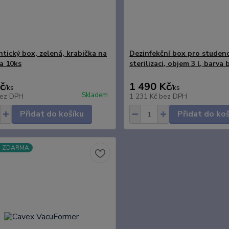
tický box, zelená, krabička na
Dezinfekční box pro studen
a 10ks
sterilizaci, objem 3 l, barva 
č
1 490 Kč
/
ks
/
ks
Skladem
ez DPH
1 231 Kč
bez DPH
Přidat do košíku
Přidat do ko
a ZDARMA