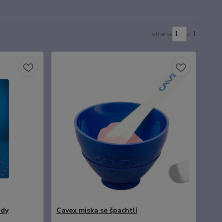
strana
z 1
ody
Cavex miska se špachtlí