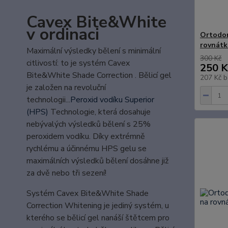
Cavex Bite&White
v ordinaci
Ortodon
rovnátk
Maximální výsledky bělení s minimální
300 Kč
citlivostí: to je systém Cavex
250 K
Bite&White Shade Correction . Bělicí gel
207 Kč
b
je založen na revoluční
technologii...
Peroxid vodíku Superior
(HPS)
Technologie, která dosahuje
nebývalých výsledků bělení s 25%
peroxidem vodíku. Díky extrémně
rychlému a účinnému HPS gelu se
maximálních výsledků bělení dosáhne již
za dvě nebo tři sezení!
Systém Cavex Bite&White Shade
Correction Whitening je jediný systém, u
kterého se bělicí gel nanáší štětcem pro