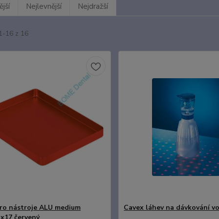
jší
Nejlevnější
Nejdražší
1-16 z 16
ro nástroje ALU medium
Cavex láhev na dávkování v
x17 červený