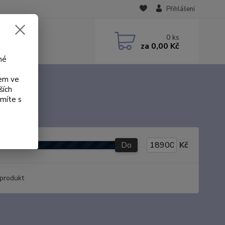
Přihlášení
0
ks
za
0,00 Kč
né
kem ve
ších
ámíte s
Do
Kč
produkt