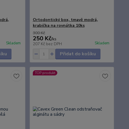
odrá,
Ortodontický box, tmavě modrá,
krabička na rovnátka 10ks
300 Kč
250 Kč
/
ks
Skladem
Skladem
207 Kč
bez DPH
šíku
Přidat do košíku
TOP produkt