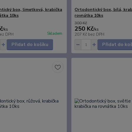
tický box, limetková, krabička
Ortodontický box, bílá, kra
átka 10ks
rovnátka 10ks
300 Kč
č
250 Kč
/
ks
/
ks
Skladem
ez DPH
207 Kč
bez DPH
Přidat do košíku
Přidat do ko