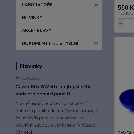
LABORATOŘE
550 K
455 Kč
b
NOVINKY
AKCE- SLEVY
DOKUMENTY KE STAŽENÍ
Novinky
01.06.2026
Cavex Bite&White: nejlepší bělicí
sady pro domácí použití
Krásný úsměv je důležitou součástí
dobrého prvního dojmu. Výzkum ukazuje,
že až 85 % populace považuje lidi s
krásnými zuby za atraktivnější. V důsled...
číst celé
CAVEX o