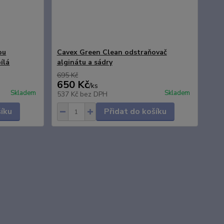
ou
Cavex Green Clean odstraňovač
bílá
alginátu a sádry
695 Kč
650 Kč
/
ks
Skladem
Skladem
537 Kč
bez DPH
šíku
Přidat do košíku