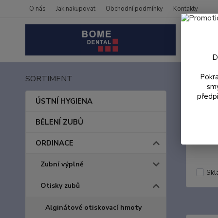
O nás
Jak nakupovat
Obchodní podmínky
Kontakty
D
Pokra
SORTIMENT
Úvod
smy
předpi
Přís
ÚSTNÍ HYGIENA
BĚLENÍ ZUBŮ
Cena:
ORDINACE
Zubní výplně
Skl
Otisky zubů
Alginátové otiskovací hmoty