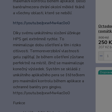
maximální kontrolu během aplikace. Bělicí
bariéra/mezera chrání okolní měkké tkáně
a všechny oblasti, které se nebělí.
https://youtu.be/pxwMw4ac0o0
Ortodon
rovnátk
Díky svému unikátnímu složení účinkuje
300 Kč
HPS gel extrémně rychle. To
250 K
minimalizuje dobu ošetření a tím i riziko
207 Kč
b
citlivosti. Termoreverzibilní vlastnosti
gelu zajišťují, že během ošetření zůstane
perfektně na místě, čímž se maximalizuje
konečný výsledek. Systém se skládá z
Doprav
unikátního aplikačního pera se štětečkem
pro maximální kontrolu během aplikace a
ochranné bariéry pro gingivu.
https://youtu.be/pxwMw4ac0o0
Funkce