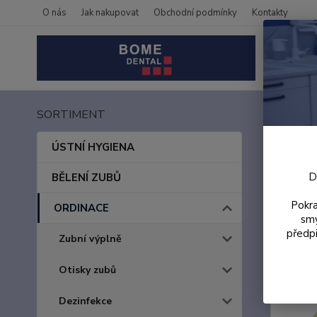
O nás
Jak nakupovat
Obchodní podmínky
Kontakty
SORTIMENT
Úvod
Orto
ÚSTNÍ HYGIENA
D
BĚLENÍ ZUBŮ
Pokra
ORDINACE
smy
předpi
Zubní výplně
Otisky zubů
Dezinfekce