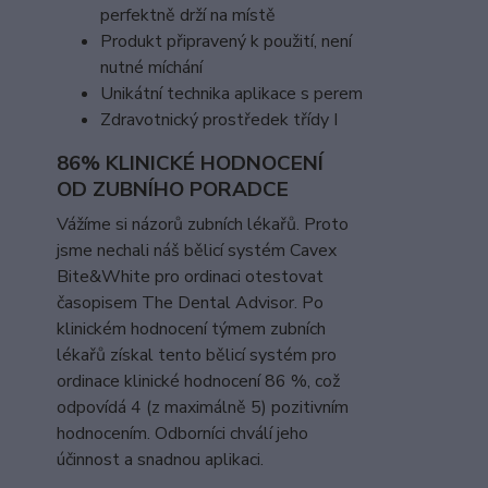
perfektně drží na místě
Produkt připravený k použití, není
nutné míchání
Unikátní technika aplikace s perem
Zdravotnický prostředek třídy I
86% KLINICKÉ HODNOCENÍ
OD ZUBNÍHO PORADCE
Vážíme si názorů zubních lékařů. Proto
jsme nechali náš bělicí systém Cavex
Bite&White pro ordinaci otestovat
časopisem The Dental Advisor. Po
klinickém hodnocení týmem zubních
lékařů získal tento bělicí systém pro
ordinace klinické hodnocení 86 %, což
odpovídá 4 (z maximálně 5) pozitivním
hodnocením. Odborníci chválí jeho
účinnost a snadnou aplikaci.