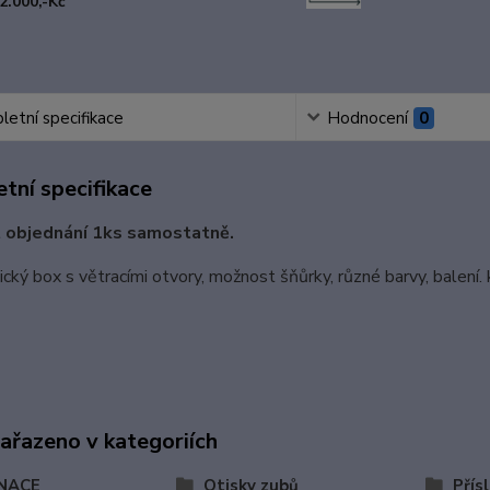
2.000,-Kč
etní specifikace
Hodnocení
0
tní specifikace
 objednání 1ks samostatně.
cký box s větracími otvory, možnost šňůrky, různé barvy, balení. 
zařazeno v kategoriích
NACE
Otisky zubů
Přís