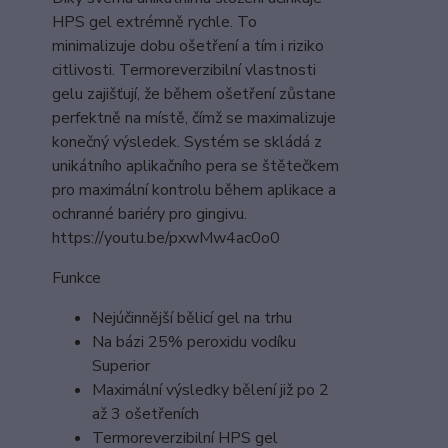
HPS gel extrémně rychle. To
minimalizuje dobu ošetření a tím i riziko
citlivosti. Termoreverzibilní vlastnosti
gelu zajišťují, že během ošetření zůstane
perfektně na místě, čímž se maximalizuje
konečný výsledek. Systém se skládá z
unikátního aplikačního pera se štětečkem
pro maximální kontrolu během aplikace a
ochranné bariéry pro gingivu.
https://youtu.be/pxwMw4ac0o0
Funkce
Nejúčinnější bělicí gel na trhu
Na bázi 25% peroxidu vodíku
Superior
Maximální výsledky bělení již po 2
až 3 ošetřeních
Termoreverzibilní HPS gel