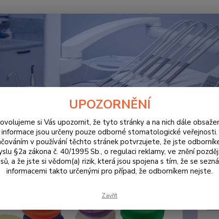
Hledat
ORDINACE
Ortodontický box, zelená, krabička na rovnátka 10ks
dontický box, zelená, krabička 
UPOZORNĚNÍ
ovolujeme si Vás upozornit, že tyto stránky a na nich dále obsaže
informace jsou určeny pouze odborné stomatologické veřejnosti.
čováním v používání těchto stránek potvrzujete, že jste odborní
Možnos
slu §2a zákona č. 40/1995 Sb., o regulaci reklamy, ve znění pozděj
otvory,
sů, a že jste si vědom(a) rizik, která jsou spojena s tím, že se sezn
informacemi takto určenými pro případ, že odborníkem nejste.
Dos
Zavřít
Cen