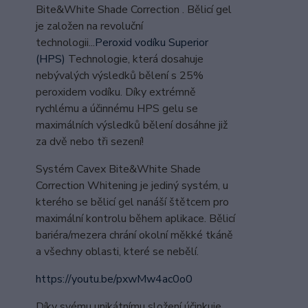
Bite&White Shade Correction . Bělicí gel
je založen na revoluční
technologii...
Peroxid vodíku Superior
(HPS)
Technologie, která dosahuje
nebývalých výsledků bělení s 25%
peroxidem vodíku. Díky extrémně
rychlému a účinnému HPS gelu se
maximálních výsledků bělení dosáhne již
za dvě nebo tři sezení!
Systém Cavex Bite&White Shade
Correction Whitening je jediný systém, u
kterého se bělicí gel nanáší štětcem pro
maximální kontrolu během aplikace. Bělicí
bariéra/mezera chrání okolní měkké tkáně
a všechny oblasti, které se nebělí.
https://youtu.be/pxwMw4ac0o0
Díky svému unikátnímu složení účinkuje