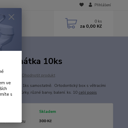
Přihlášení
0
ks
za
0,00 Kč
na rovnátka 10ks
né
Ohodnotit produkt
kem ve
t objednání 1ks samostatně. Ortodontický box s větracími
ších
 možnost šňůrky, různé barvy, balení. ks. 10
celý popis
ámíte s
tupnost
Skladem
a před slevou
300 Kč