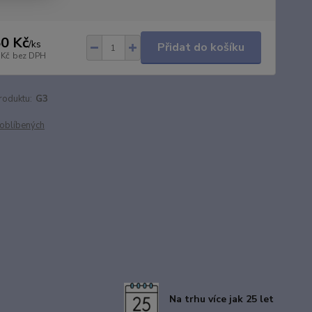
0 Kč
/
ks
Přidat do košíku
 Kč
bez DPH
roduktu:
G3
oblíbených
Na trhu více jak 25 let