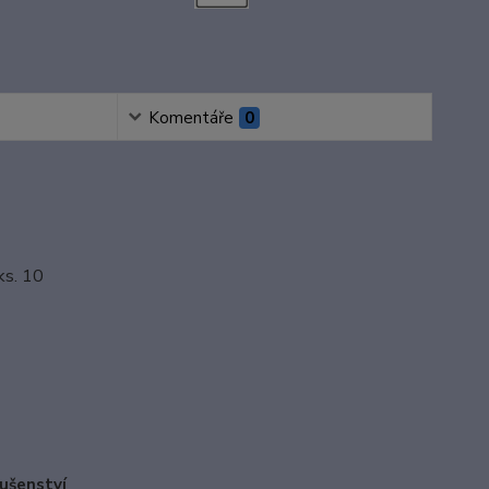
Komentáře
0
ks. 10
lušenství