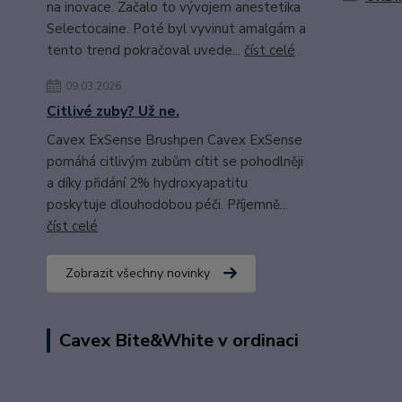
na inovace. Začalo to vývojem anestetika
Selectocaine. Poté byl vyvinut amalgám a
tento trend pokračoval uvede...
číst celé
09.03.2026
Citlivé zuby? Už ne.
Cavex ExSense Brushpen Cavex ExSense
pomáhá citlivým zubům cítit se pohodlněji
a díky přidání 2% hydroxyapatitu
poskytuje dlouhodobou péči. Příjemně...
číst celé
Zobrazit všechny novinky
Cavex Bite&White v ordinaci