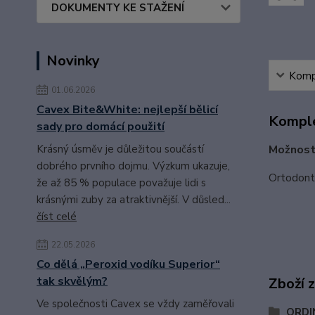
DOKUMENTY KE STAŽENÍ
Novinky
Kompl
01.06.2026
Cavex Bite&White: nejlepší bělicí
Komple
sady pro domácí použití
Možnost
Krásný úsměv je důležitou součástí
dobrého prvního dojmu. Výzkum ukazuje,
Ortodonti
že až 85 % populace považuje lidi s
krásnými zuby za atraktivnější. V důsled...
číst celé
22.05.2026
Co dělá „Peroxid vodíku Superior“
tak skvělým?
Zboží 
Ve společnosti Cavex se vždy zaměřovali
ORDI