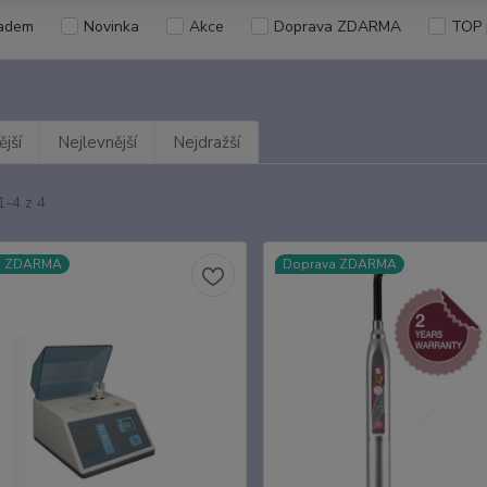
adem
Novinka
Akce
Doprava ZDARMA
TOP 
jší
Nejlevnější
Nejdražší
1-4 z 4
a ZDARMA
Doprava ZDARMA