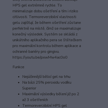
HPS gel extrémně rychle. To
minimalizuje dobu ošetření a tím i riziko
citlivosti. Termoreverzibilní vlastnosti
gelu zajišťují, že během ošetření zůstane
perfektně na místě, čímž se maximalizuje
konečný výsledek. Systém se skládá z
unikátního aplikačního pera se štětečkem
pro maximální kontrolu během aplikace a
ochranné bariéry pro gingivu.
https://youtu.be/pxwMw4ac0o0
Funkce
Nejúčinnější bělicí gel na trhu
Na bázi 25% peroxidu vodíku
Superior
Maximální výsledky bělení již po 2
až 3 ošetřeních
Termoreverzibilní HPS gel