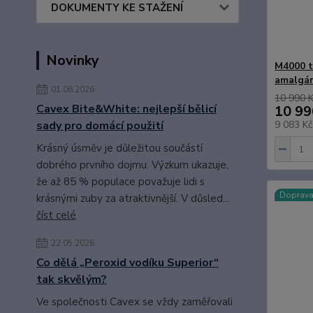
DOKUMENTY KE STAŽENÍ
Novinky
M4000 t
amalgám
01.06.2026
10 990 
Cavex Bite&White: nejlepší bělicí
10 99
sady pro domácí použití
9 083 K
Krásný úsměv je důležitou součástí
dobrého prvního dojmu. Výzkum ukazuje,
že až 85 % populace považuje lidi s
Doprav
krásnými zuby za atraktivnější. V důsled...
číst celé
22.05.2026
Co dělá „Peroxid vodíku Superior“
tak skvělým?
Ve společnosti Cavex se vždy zaměřovali