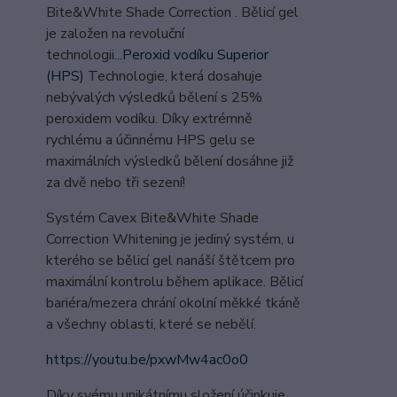
Bite&White Shade Correction . Bělicí gel
je založen na revoluční
technologii...
Peroxid vodíku Superior
(HPS)
Technologie, která dosahuje
nebývalých výsledků bělení s 25%
peroxidem vodíku. Díky extrémně
rychlému a účinnému HPS gelu se
maximálních výsledků bělení dosáhne již
za dvě nebo tři sezení!
Systém Cavex Bite&White Shade
Correction Whitening je jediný systém, u
kterého se bělicí gel nanáší štětcem pro
maximální kontrolu během aplikace. Bělicí
bariéra/mezera chrání okolní měkké tkáně
a všechny oblasti, které se nebělí.
https://youtu.be/pxwMw4ac0o0
Díky svému unikátnímu složení účinkuje