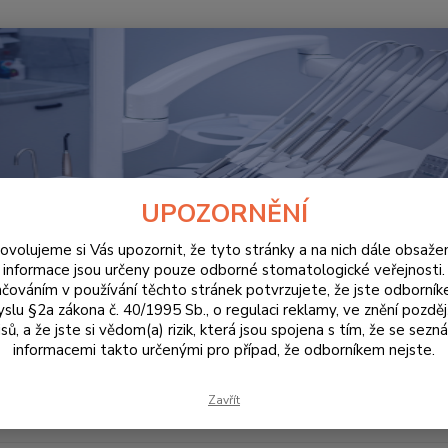
Hledat
ORDINACE
Dentální přístroje
ální přístroje pro stomatologick
UPOZORNĚNÍ
ovolujeme si Vás upozornit, že tyto stránky a na nich dále obsaže
i kvalitní
dentální přístroje
značek Cavex, Linea Tac, Nebucid 
informace jsou určeny pouze odborné stomatologické veřejnosti.
vé dezinfekce rukou, amalgátory či mixery alginátových hmot. U 
čováním v používání těchto stránek potvrzujete, že jste odborní
slu §2a zákona č. 40/1995 Sb., o regulaci reklamy, ve znění pozděj
sů, a že jste si vědom(a) rizik, která jsou spojena s tím, že se sezn
informacemi takto určenými pro případ, že odborníkem nejste.
Zavřít
Kč
Od