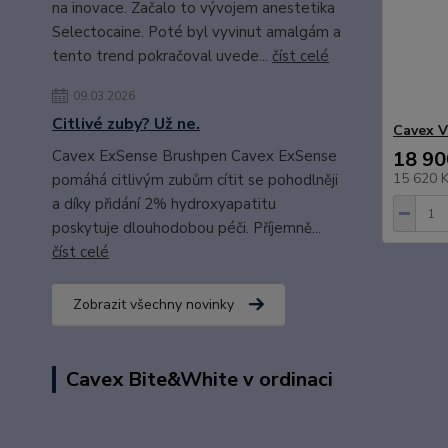
na inovace. Začalo to vývojem anestetika
Selectocaine. Poté byl vyvinut amalgám a
tento trend pokračoval uvede...
číst celé
09.03.2026
Citlivé zuby? Už ne.
Cavex 
Cavex ExSense Brushpen Cavex ExSense
18 90
15 620 
pomáhá citlivým zubům cítit se pohodlněji
a díky přidání 2% hydroxyapatitu
poskytuje dlouhodobou péči. Příjemně...
číst celé
Zobrazit všechny novinky
Cavex Bite&White v ordinaci