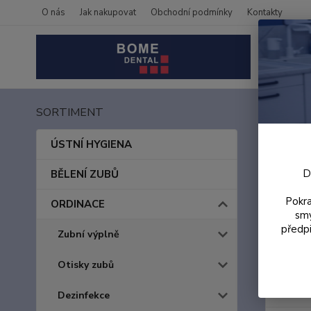
O nás
Jak nakupovat
Obchodní podmínky
Kontakty
SORTIMENT
Úvod
Dent
ÚSTNÍ HYGIENA
D
BĚLENÍ ZUBŮ
Pořiďte s
bezdotyko
Pokra
ORDINACE
smy
ČR.
předpi
Zubní výplně
Otisky zubů
Cena:
Dezinfekce