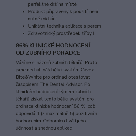
perfektně drží na místě
Produkt připravený k použití, není
nutné míchání
Unikátní technika aplikace s perem
Zdravotnický prostředek třídy I
86% KLINICKÉ HODNOCENÍ
OD ZUBNÍHO PORADCE
Vážíme si názorů zubních lékařů. Proto
jsme nechali náš bělicí systém Cavex
Bite&White pro ordinaci otestovat
časopisem The Dental Advisor. Po
klinickém hodnocení týmem zubních
lékařů získal tento bělicí systém pro
ordinace klinické hodnocení 86 %, což
odpovídá 4 (z maximálně 5) pozitivním
hodnocením. Odborníci chválí jeho
účinnost a snadnou aplikaci.