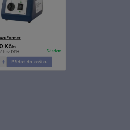
VacuFormer
0 Kč
/
ks
Skladem
Kč
bez DPH
Přidat do košíku