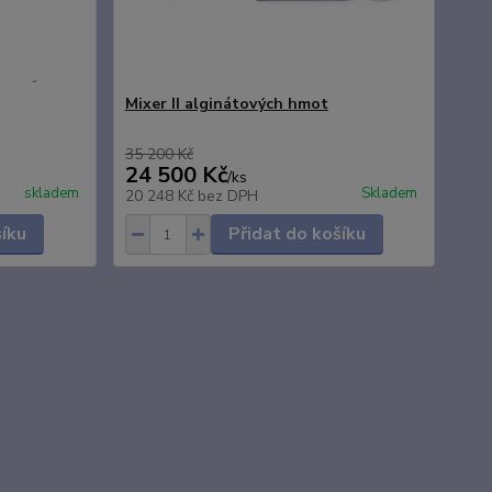
Mixer II alginátových hmot
35 200 Kč
24 500 Kč
/
ks
skladem
Skladem
20 248 Kč
bez DPH
šíku
Přidat do košíku