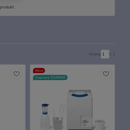
produkt
strana
z 1
Akce
Doprava ZDARMA