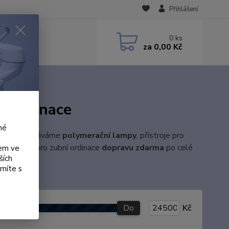
Přihlášení
0
ks
za
0,00 Kč
é ordinace
né
a další. Dodáváme
polymerační lampy
, přístroje pro
přístrojů pro zubní ordinace
dopravu zdarma
po celé
kem ve
ších
ámíte s
Do
Kč