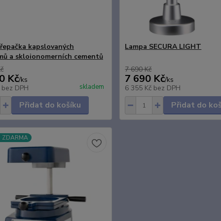
řepačka kapslovaných
Lampa SECURA LIGHT
ů a skloionomerních cementů
Kč
7 690 Kč
0 Kč
7 690 Kč
/
ks
/
ks
skladem
č
bez DPH
6 355 Kč
bez DPH
Přidat do košíku
Přidat do ko
a ZDARMA