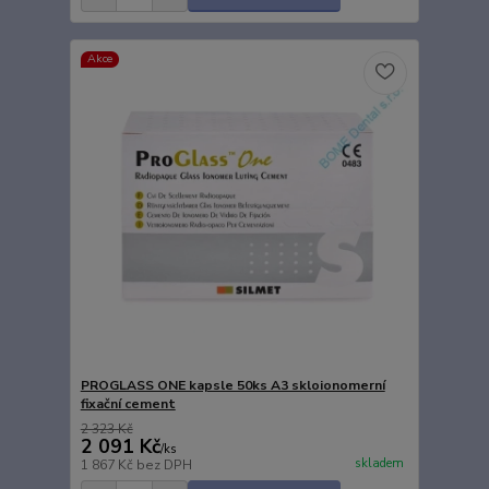
Akce
PROGLASS ONE kapsle 50ks A3 skloionomerní
fixační cement
2 323 Kč
2 091 Kč
/
ks
skladem
1 867 Kč
bez DPH