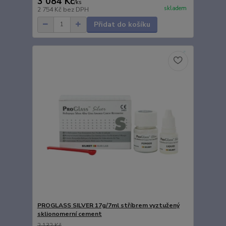
3 084 Kč
/
ks
skladem
2 754 Kč
bez DPH
Přidat do košíku
PROGLASS SILVER 17g/7ml stříbrem vyztužený
sklionomerní cement
2 132 Kč