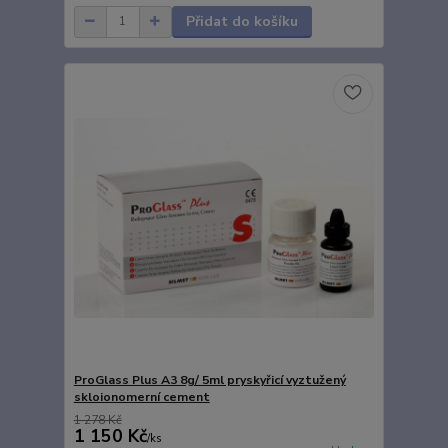
Přidat do košíku
ProGlass Plus A3 8g/ 5ml pryskyřicí vyztužený
skloionomerní cement
1 278 Kč
1 150 Kč
/
ks