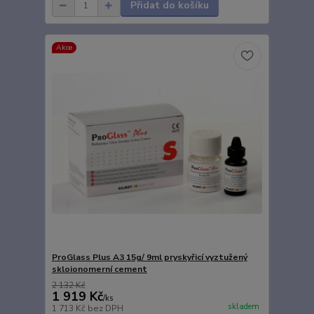
Přidat do košíku
Akce
ProGlass Plus A3 15g/ 9ml pryskyřicí vyztužený
skloionomerní cement
2 132 Kč
1 919 Kč
/
ks
skladem
1 713 Kč
bez DPH