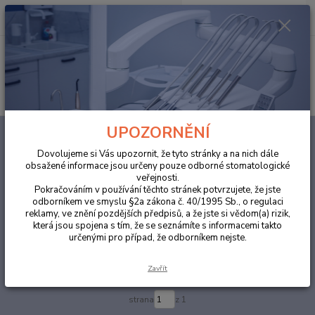
0
ks
za
0,00 Kč
Menu
Hledat
UPOZORNĚNÍ
Úvod
ORDINACE
Zubní výplně
Fixační cementy
Dovolujeme si Vás upozornit, že tyto stránky a na nich dále
Fixační cementy
obsažené informace jsou určeny pouze odborné stomatologické
veřejnosti.
Pokračováním v používání těchto stránek potvrzujete, že jste
Upřesnit parametry
odborníkem ve smyslu §2a zákona č. 40/1995 Sb., o regulaci
reklamy, ve znění pozdějších předpisů, a že jste si vědom(a) rizik,
která jsou spojena s tím, že se seznámíte s informacemi takto
určenými pro případ, že odborníkem nejste.
Nejnovější
Nejlevnější
Nejdražší
Zavřít
Zobrazuji 1-8 z 8
strana
z 1