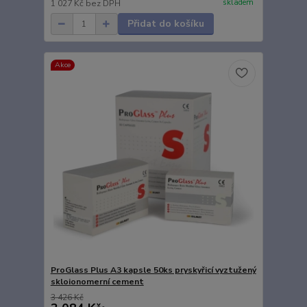
skladem
1 027 Kč
bez DPH
Přidat do košíku
Akce
ProGlass Plus A3 kapsle 50ks pryskyřicí vyztužený
skloionomerní cement
3 426 Kč