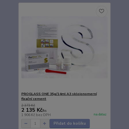
PROGLASS ONE 35g/14ml A3 skloionomerní
fixační cement
2 373 Kč
2 135 Kč
/
ks
na dotaz
1 906 Kč
bez DPH
Přidat do košíku