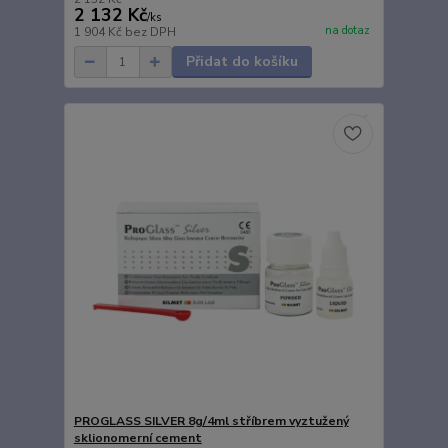
2 132 Kč
/
ks
na dotaz
1 904 Kč
bez DPH
Přidat do košíku
PROGLASS SILVER 8g/4ml stříbrem vyztužený
sklionomerní cement