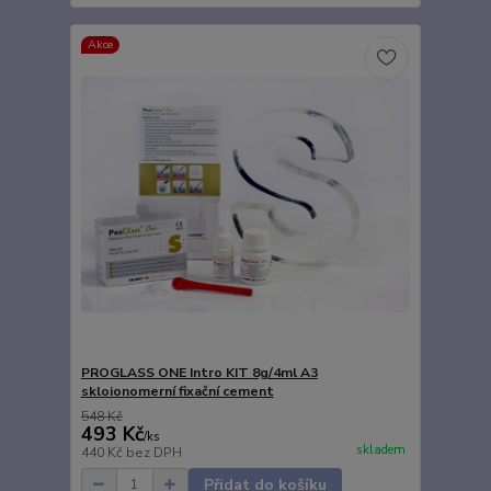
Akce
PROGLASS ONE Intro KIT 8g/4ml A3
skloionomerní fixační cement
548 Kč
493 Kč
/
ks
skladem
440 Kč
bez DPH
Přidat do košíku