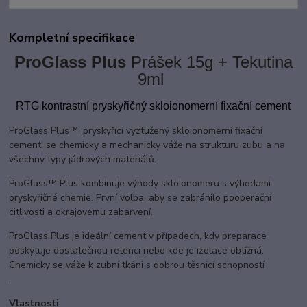
Kompletní specifikace
ProGlass Plus
Prášek 15g + Tekutina
9ml
RTG kontrastní
pryskyřičný skloionomerní fixační cement
ProGlass Plus™, pryskyřicí vyztužený skloionomerní fixační
cement, se chemicky a mechanicky váže na strukturu zubu a na
všechny typy jádrových materiálů.
ProGlass
™ Plus kombinuje výhody skloionomeru s výhodami
pryskyřičné chemie. První volba, aby se zabránilo pooperační
citlivosti a okrajovému zabarvení.
ProGlass Plus je ideální cement v případech, kdy preparace
poskytuje dostatečnou retenci nebo kde je izolace obtížná.
Chemicky se váže k zubní tkáni s dobrou těsnicí schopností
.
Vlastnosti