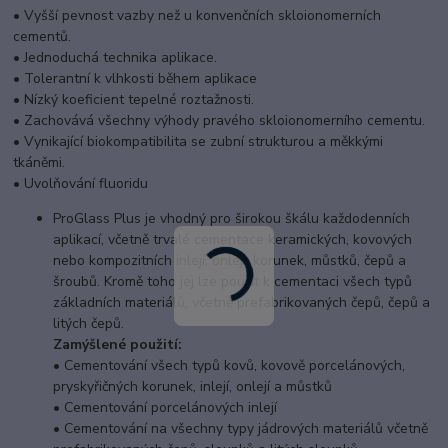
• Vyšší pevnost vazby než u konvenčních skloionomerních
cementů.
• Jednoduchá technika aplikace.
• Tolerantní k vlhkosti během aplikace
• Nízký koeficient tepelné roztažnosti.
• Zachovává všechny výhody pravého skloionomerního cementu.
• Vynikající biokompatibilita se zubní strukturou a měkkými
tkáněmi.
• Uvolňování fluoridu
ProGlass Plus je vhodný pro širokou škálu každodenních
aplikací, včetně trvalé cementace keramických, kovových
nebo kompozitních inlejí, onlejí, korunek, můstků, čepů a
šroubů. Kromě toho jej lze použít k cementaci všech typů
základních materiálů, včetně prefabrikovaných čepů, čepů a
litých čepů.
Zamýšlené použití:
• Cementování všech typů kovů, kovově porcelánových,
pryskyřičných korunek, inlejí, onlejí a můstků
• Cementování porcelánových inlejí
• Cementování na všechny typy jádrových materiálů včetně