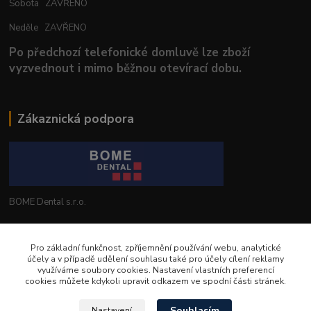
Sobota ZAVŘENO
Neděle ZAVŘENO
Po předchozí telefonické domluvě lze zboží
vyzvednout i mimo běžnou otevírací dobu.
Zákaznická podpora
BOME Dental s.r.o.
+420 602 653 168
Pro základní funkčnost, zpříjemnění používání webu, analytické
účely a v případě udělení souhlasu také pro účely cílení reklamy
info@bomedental.eu
využíváme soubory cookies. Nastavení vlastních preferencí
cookies můžete kdykoli upravit odkazem ve spodní části stránek.
Souhlasím
Nastavení