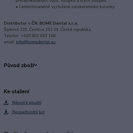
prefabrikovaných čepů, sloupků a litých sloupků
• Cementovatelné vyztužené celokeramické
korunky
Distributor v ČR
:
BOME Dental s.r.o.
Šípková 220, Čestlice 251 01, Česká republika
Telefon: +420 602 653 168
email:
i
nfo@bomedental.eu
Původ zboží
Ke stažení
Návod k použití
Bezpečnostní list