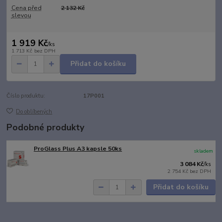
Cena před
2 132 Kč
slevou
1 919 Kč
/
ks
1 713 Kč
bez DPH
Přidat do košíku
Číslo produktu:
17P001
Do oblíbených
Podobné produkty
ProGlass Plus A3 kapsle 50ks
skladem
3 084 Kč
/
ks
2 754 Kč
bez DPH
Přidat do košíku