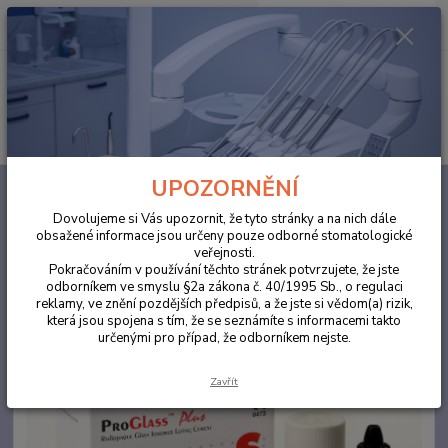
0
ks
za
0,00 Kč
Menu
Hledat
UPOZORNĚNÍ
Úvod
ORDINACE
ProGlass Plus A3 15g/ 9ml
Dovolujeme si Vás upozornit, že tyto stránky a na nich dále
ProGlass Plus A3 15g/ 9ml
obsažené informace jsou určeny pouze odborné stomatologické
veřejnosti.
Pokračováním v používání těchto stránek potvrzujete, že jste
Akce
odborníkem ve smyslu §2a zákona č. 40/1995 Sb., o regulaci
reklamy, ve znění pozdějších předpisů, a že jste si vědom(a) rizik,
která jsou spojena s tím, že se seznámíte s informacemi takto
určenými pro případ, že odborníkem nejste.
Zavřít