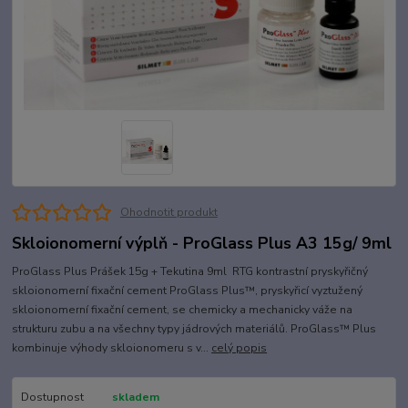
Ohodnotit produkt
Skloionomerní výplň - ProGlass Plus A3 15g/ 9ml
ProGlass Plus Prášek 15g + Tekutina 9ml RTG kontrastní pryskyřičný
skloionomerní fixační cement ProGlass Plus™, pryskyřicí vyztužený
skloionomerní fixační cement, se chemicky a mechanicky váže na
strukturu zubu a na všechny typy jádrových materiálů. ProGlass™ Plus
kombinuje výhody skloionomeru s v...
celý popis
Dostupnost
skladem