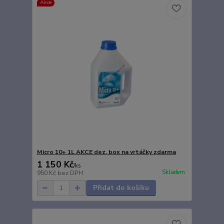
Akce
Micro 10+ 1L AKCE dez. box na vrtáčky zdarma
1 150 Kč
/
ks
Skladem
950 Kč
bez DPH
Přidat do košíku