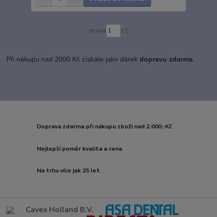
strana
z 1
Při nákupu nad 2000 Kč získáte jako dárek
dopravu zdarma
.
Doprava zdarma při nákupu zboží nad 2.000,-Kč
Nejlepší poměr kvalita a cena
Na trhu více jak 25 let
Cavex Holland B.V.