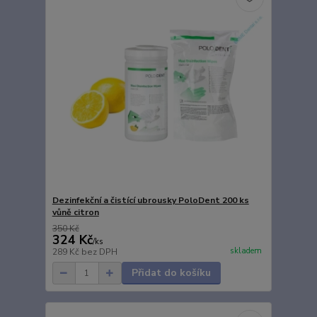
Dezinfekční a čistící ubrousky PoloDent 200 ks
vůně citron
350 Kč
324 Kč
/
ks
skladem
289 Kč
bez DPH
Přidat do košíku