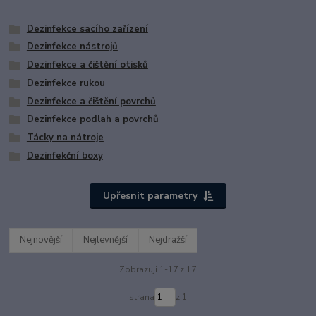
Dezinfekce sacího zařízení
Dezinfekce nástrojů
Dezinfekce a čištění otisků
Dezinfekce rukou
Dezinfekce a čištění povrchů
Dezinfekce podlah a povrchů
Tácky na nátroje
Dezinfekční boxy
Upřesnit parametry
Nejnovější
Nejlevnější
Nejdražší
Zobrazuji 1-17 z 17
strana
z 1