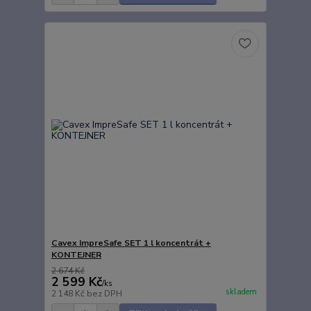
Cavex ImpreSafe SET 1 l koncentrát +
KONTEJNER
2 674 Kč
2 599 Kč
/
ks
skladem
2 148 Kč
bez DPH