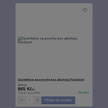
Dezinfekce na povrchy bez alkoholu PoloDent
899 Kč
865 Kč
/
ks
Skladem
715 Kč
bez DPH
Přidat do košíku