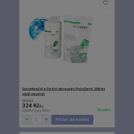
Dezinfekční a čistící ubrousky PoloDent 200 ks
vůně neutral
350 Kč
324 Kč
/
ks
Skladem
289 Kč
bez DPH
Přidat do košíku