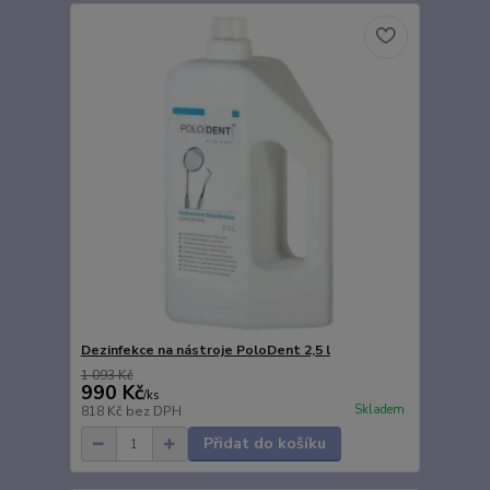
Dezinfekce na nástroje PoloDent 2,5 l
1 093 Kč
990 Kč
/
ks
Skladem
818 Kč
bez DPH
Přidat do košíku