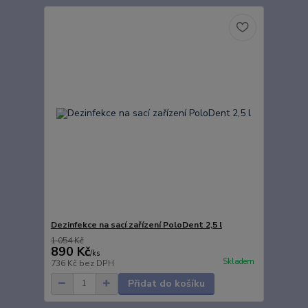
Dezinfekce na sací zařízení PoloDent 2,5 l
1 054 Kč
890 Kč
/
ks
Skladem
736 Kč
bez DPH
Přidat do košíku