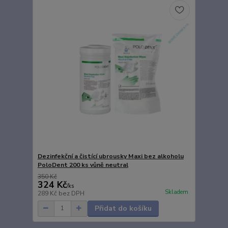
Dezinfekční a čistící ubrousky Maxi bez alkoholu
PoloDent 200 ks vůně neutral
350 Kč
324 Kč
/
ks
Skladem
289 Kč
bez DPH
Přidat do košíku