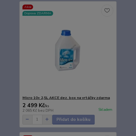
Akce
Doprava ZDARMA
Micro 10+ 2,5L AKCE dez. box na vrtáčky zdarma
2 499 Kč
/
ks
Skladem
2 065 Kč
bez DPH
Přidat do košíku