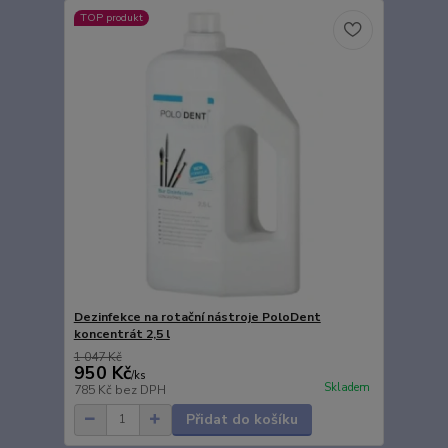
TOP produkt
Dezinfekce na rotační nástroje PoloDent
koncentrát 2,5 l
1 047 Kč
950 Kč
/
ks
Skladem
785 Kč
bez DPH
Přidat do košíku