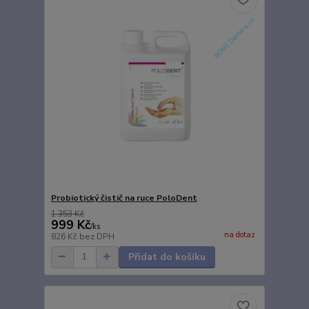
Probiotický čistič na ruce PoloDent
1 353 Kč
999 Kč
/
ks
na dotaz
826 Kč
bez DPH
Přidat do košíku