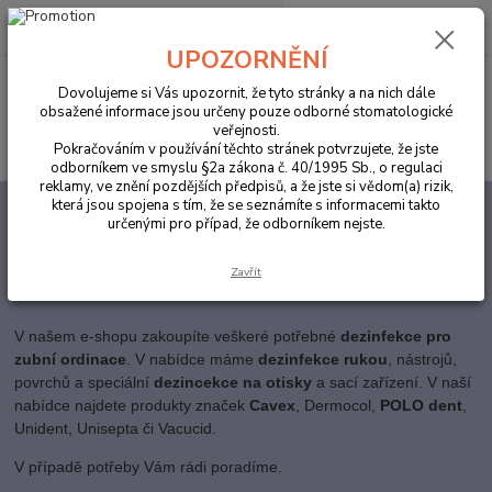
0
ks
za
0,00 Kč
UPOZORNĚNÍ
Menu
Dovolujeme si Vás upozornit, že tyto stránky a na nich dále
obsažené informace jsou určeny pouze odborné stomatologické
veřejnosti.
Hledat
Pokračováním v používání těchto stránek potvrzujete, že jste
odborníkem ve smyslu §2a zákona č. 40/1995 Sb., o regulaci
reklamy, ve znění pozdějších předpisů, a že jste si vědom(a) rizik,
která jsou spojena s tím, že se seznámíte s informacemi takto
Úvod
ORDINACE
Dezinfekce
určenými pro případ, že odborníkem nejste.
Dezinfekce rukou a nástrojů pro
Zavřít
zubní ordinace
V našem e-shopu zakoupíte veškeré potřebné
dezinfekce pro
zubní ordinace
. V nabídce máme
dezinfekce rukou
, nástrojů,
povrchů a speciální
dezincekce na otisky
a sací zařízení. V naší
nabídce najdete produkty značek
Cavex
, Dermocol,
POLO dent
,
Unident, Unisepta či Vacucid.
V případě potřeby Vám rádi poradíme.