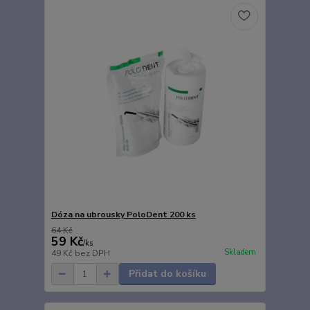
Dóza na ubrousky PoloDent 200 ks
64 Kč
59 Kč
/
ks
Skladem
49 Kč
bez DPH
Přidat do košíku