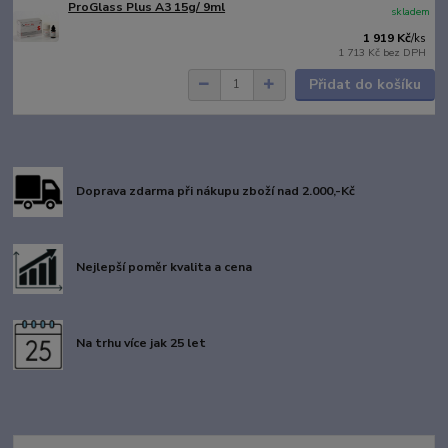
ProGlass Plus A3 15g/ 9ml
skladem
1 919 Kč
/
ks
1 713 Kč
bez DPH
Přidat do košíku
Doprava zdarma při nákupu zboží nad 2.000,-Kč
Nejlepší poměr kvalita a cena
Na trhu více jak 25 let