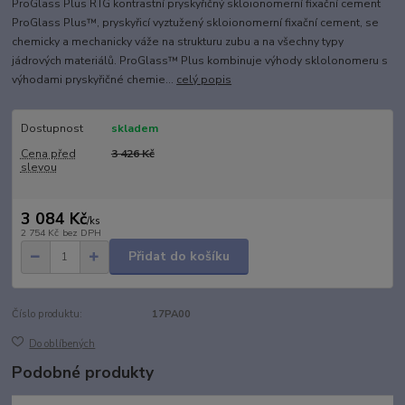
ProGlass Plus RTG kontrastní pryskyřičný skloionomerní fixační cement
ProGlass Plus™, pryskyřicí vyztužený skloionomerní fixační cement, se
chemicky a mechanicky váže na strukturu zubu a na všechny typy
jádrových materiálů. ProGlass™ Plus kombinuje výhody sklolonomeru s
výhodami pryskyřičné chemie...
celý popis
Dostupnost
skladem
Cena před
3 426 Kč
slevou
3 084 Kč
/
ks
2 754 Kč
bez DPH
Přidat do košíku
Číslo produktu:
17PA00
Do oblíbených
Podobné produkty