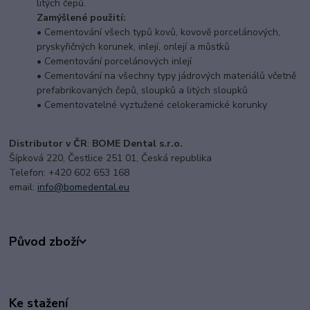
litých čepů.
Zamýšlené použití:
• Cementování všech typů kovů, kovově porcelánových,
pryskyřičných korunek, inlejí, onlejí a můstků
• Cementování porcelánových inlejí
• Cementování na všechny typy jádrových materiálů včetně
prefabrikovaných čepů, sloupků a litých sloupků
• Cementovatelné vyztužené celokeramické
korunky
Distributor v ČR
:
BOME Dental s.r.o.
Šípková 220, Čestlice 251 01, Česká republika
Telefon: +420 602 653 168
email:
i
nfo@bomedental.eu
Původ zboží
Ke stažení