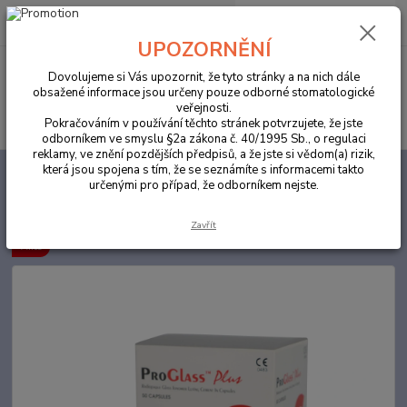
0
ks
za
0,00 Kč
UPOZORNĚNÍ
Menu
Dovolujeme si Vás upozornit, že tyto stránky a na nich dále
obsažené informace jsou určeny pouze odborné stomatologické
veřejnosti.
Hledat
Pokračováním v používání těchto stránek potvrzujete, že jste
odborníkem ve smyslu §2a zákona č. 40/1995 Sb., o regulaci
reklamy, ve znění pozdějších předpisů, a že jste si vědom(a) rizik,
která jsou spojena s tím, že se seznámíte s informacemi takto
Úvod
ORDINACE
ProGlass Plus A3 kapsle 50ks
určenými pro případ, že odborníkem nejste.
ProGlass Plus A3 kapsle 50ks
Zavřít
Akce