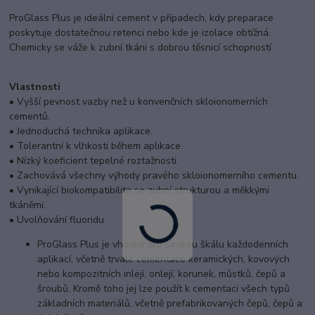
ProGlass Plus je ideální cement v případech, kdy preparace
poskytuje dostatečnou retenci nebo kde je izolace obtížná.
Chemicky se váže k zubní tkáni s dobrou těsnicí schopností
.
Vlastnosti
• Vyšší pevnost vazby než u konvenčních skloionomerních
cementů.
• Jednoduchá technika aplikace.
• Tolerantní k vlhkosti během aplikace
• Nízký koeficient tepelné roztažnosti.
• Zachovává všechny výhody pravého skloionomerního cementu.
• Vynikající biokompatibilita se zubní strukturou a měkkými
tkáněmi.
• Uvolňování fluoridu
ProGlass Plus je vhodný pro širokou škálu každodenních
aplikací, včetně trvalé cementace keramických, kovových
nebo kompozitních inlejí, onlejí, korunek, můstků, čepů a
šroubů. Kromě toho jej lze použít k cementaci všech typů
základních materiálů, včetně prefabrikovaných čepů, čepů a