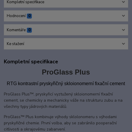
Kompletní specifikace
Hodnocení
0
Komentáře
0
Ke stažení
Kompletní specifikace
ProGlass Plus
RTG kontrastní
pryskyřičný skloionomerní fixační cement
ProGlass Plus™, pryskyřicí vyztužený skloionomerní fixační
cement, se chemicky a mechanicky váže na strukturu zubu a na
všechny typy jádrových materiálů.
ProGlass
™ Plus kombinuje výhody sklolonomeru s výhodami
pryskyřičné chemie. První volba, aby se zabránilo pooperační
citlivosti a okrajovému zabarvení.