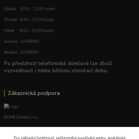
Středa 8:00 - 13:00 hodin
Čtvrtek 8:00 - 13:00 hodin
Pátek 8:00 - 13:00 hodin
Sobota ZAVŘENO
Neděle ZAVŘENO
Po předchozí telefonické domluvě lze zboží
vyzvednout i mimo běžnou otevírací dobu.
Zákaznická podpora
BOME Dental s.r.o.
+420 602 653 168
Pro základní funkčnost, zpříjemnění používání webu, analytické