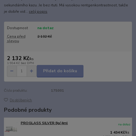
sekundárního kazu. Je bez rtuti. Má vysokou rentgenkontrastnost, takže
je dobře vid...
celý popis
Dostupnost
na dotaz
Cena před
2 132 Kč
slevou
2 132 Kč
/
ks
1 904 Kč
bez DPH
Přidat do košíku
Číslo produktu:
17S001
Do oblíbených
Podobné produkty
PROGLASS SILVER 8g/4ml
na dotaz
1 434 Kč
/
ks