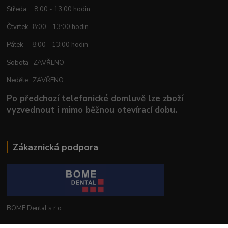
Středa 8:00 - 13:00 hodin
Čtvrtek 8:00 - 13:00 hodin
Pátek 8:00 - 13:00 hodin
Sobota ZAVŘENO
Neděle ZAVŘENO
Po předchozí telefonické domluvě lze zboží
vyzvednout i mimo běžnou otevírací dobu.
Zákaznická podpora
BOME Dental s.r.o.