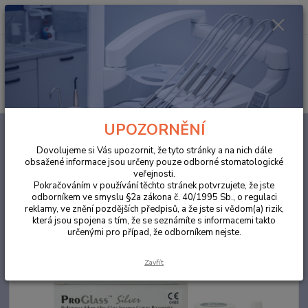
0
ks
za
0,00 Kč
Menu
Hledat
UPOZORNĚNÍ
Úvod
ORDINACE
PROGLASS SILVER 17g/7ml
Dovolujeme si Vás upozornit, že tyto stránky a na nich dále
PROGLASS SILVER 17g/7ml
obsažené informace jsou určeny pouze odborné stomatologické
veřejnosti.
Pokračováním v používání těchto stránek potvrzujete, že jste
odborníkem ve smyslu §2a zákona č. 40/1995 Sb., o regulaci
reklamy, ve znění pozdějších předpisů, a že jste si vědom(a) rizik,
která jsou spojena s tím, že se seznámíte s informacemi takto
určenými pro případ, že odborníkem nejste.
Zavřít