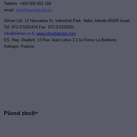
Telefon: +420 602 653 168
email:
i
nfo@bomedental.eu
Silmet Ltd. 12 Hassadna St. Industrial Park. Nebo Jehuda 60200 Izrael.
Tel: 972-3-5331474 Fax: 972-3-5331581
info@silmet.co.Il
,
www.silmetdental.com
ES. Rep: Diadent, 13 Rue Jean Lolive 2.1 la Fosse La Barbiere,
Aulnaye. Francie.
Původ zboží