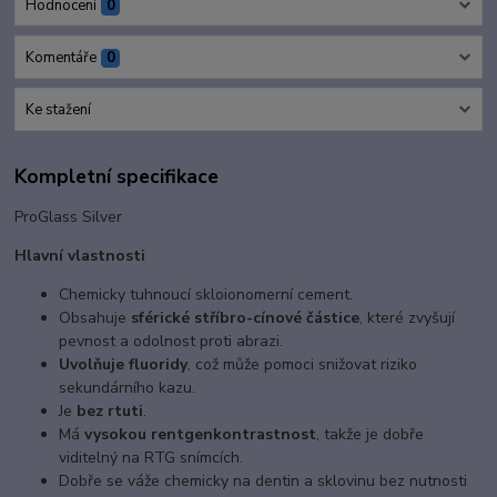
Hodnocení
0
Komentáře
0
Ke stažení
Kompletní specifikace
ProGlass Silver
Hlavní vlastnosti
Chemicky tuhnoucí skloionomerní cement.
Obsahuje
sférické stříbro-cínové částice
, které zvyšují
pevnost a odolnost proti abrazi.
Uvolňuje fluoridy
, což může pomoci snižovat riziko
sekundárního kazu.
Je
bez rtuti
.
Má
vysokou rentgenkontrastnost
, takže je dobře
viditelný na RTG snímcích.
Dobře se váže chemicky na dentin a sklovinu bez nutnosti