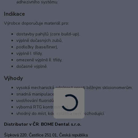
adhezivního systému.
Indikace
Výrobce doporučuje materiál pro:
dostavby pahýlů (core build-up),
výplně dočasných zubů,
podložky (base/liner),
výplně I. třídy,
omezeně výplně II. třídy,
dočasné výplně.
Výhody
vysoká mechanická odolnost oproti běžným skloionomerům,
snadná manipulace,
uvolňování fluoridů,
výborná RTG kontrastnost,
vhodný do míst, kde estetika není rozhodující.
Distributor v ČR
:
BOME Dental s.r.o.
Šípková 220, Čestlice 251 01, Česká republika