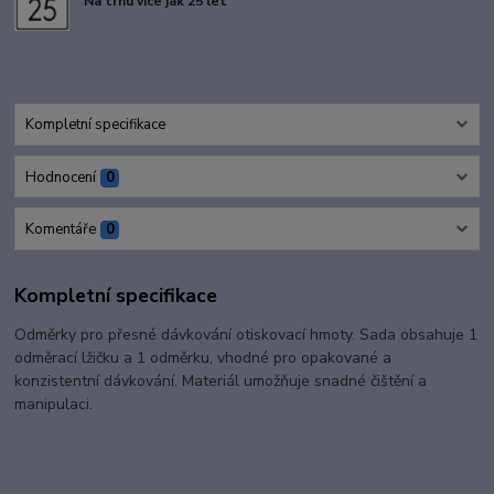
Na trhu více jak 25 let
Kompletní specifikace
Hodnocení
0
Komentáře
0
Kompletní specifikace
Odměrky pro přesné dávkování otiskovací hmoty. Sada obsahuje 1
odměrací lžičku a 1 odměrku, vhodné pro opakované a
konzistentní dávkování. Materiál umožňuje snadné čištění a
manipulaci.