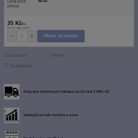
Cena před
45 Kč
slevou
35 Kč
/
ks
29 Kč
bez DPH
Přidat do košíku
Číslo produktu:
AT076
Do oblíbených
Doprava zdarma při nákupu zboží nad 2.000,-Kč
Nejlepší poměr kvalita a cena