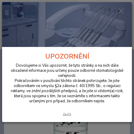
0
ks
za
0,00 Kč
Menu
Hledat
UPOZORNĚNÍ
Úvod
ORDINACE
CAVEX odměrky na otiskovací hmoty, 2ks
Dovolujeme si Vás upozornit, že tyto stránky a na nich dále
CAVEX odměrky na otiskovací
obsažené informace jsou určeny pouze odborné stomatologické
veřejnosti.
hmoty, 2ks
Pokračováním v používání těchto stránek potvrzujete, že jste
odborníkem ve smyslu §2a zákona č. 40/1995 Sb., o regulaci
reklamy, ve znění pozdějších předpisů, a že jste si vědom(a) rizik,
která jsou spojena s tím, že se seznámíte s informacemi takto
určenými pro případ, že odborníkem nejste.
Zavřít