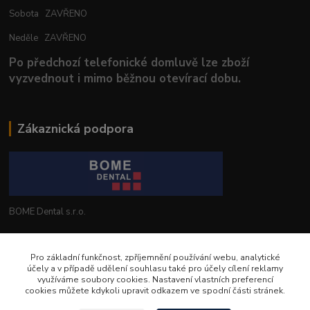
Sobota ZAVŘENO
Neděle ZAVŘENO
Po předchozí telefonické domluvě lze zboží
vyzvednout i mimo běžnou otevírací dobu.
Zákaznická podpora
BOME Dental s.r.o.
+420 602 653 168
Pro základní funkčnost, zpříjemnění používání webu, analytické
účely a v případě udělení souhlasu také pro účely cílení reklamy
info@bomedental.eu
využíváme soubory cookies. Nastavení vlastních preferencí
cookies můžete kdykoli upravit odkazem ve spodní části stránek.