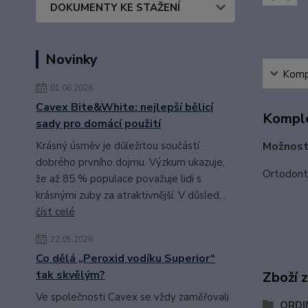
DOKUMENTY KE STAŽENÍ
Novinky
Kompl
01.06.2026
Cavex Bite&White: nejlepší bělicí
Komple
sady pro domácí použití
Možnost
Krásný úsměv je důležitou součástí
dobrého prvního dojmu. Výzkum ukazuje,
Ortodonti
že až 85 % populace považuje lidi s
krásnými zuby za atraktivnější. V důsled...
číst celé
22.05.2026
Co dělá „Peroxid vodíku Superior“
tak skvělým?
Zboží 
Ve společnosti Cavex se vždy zaměřovali
ORDI