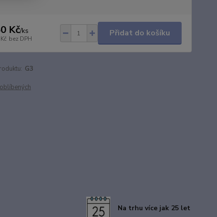
0 Kč
/
ks
Přidat do košíku
 Kč
bez DPH
roduktu:
G3
oblíbených
Na trhu více jak 25 let