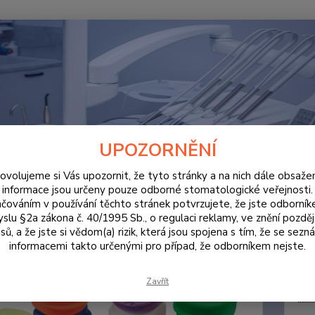
Hledat
ORDINACE
Ortodontický box, bílá, krabička na rovnátka 10ks
dontický box, bílá, krabička na 
UPOZORNĚNÍ
ovolujeme si Vás upozornit, že tyto stránky a na nich dále obsaže
informace jsou určeny pouze odborné stomatologické veřejnosti.
čováním v používání těchto stránek potvrzujete, že jste odborní
Možnos
slu §2a zákona č. 40/1995 Sb., o regulaci reklamy, ve znění pozděj
otvory,
sů, a že jste si vědom(a) rizik, která jsou spojena s tím, že se sezn
informacemi takto určenými pro případ, že odborníkem nejste.
Dos
Zavřít
Cen