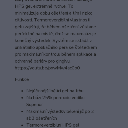
HPS gel extrémně rychle. To
minimalizuje dobu ošetření a tím i riziko
citlivosti. Termoreverzibilní vlastnosti
gelu zajišťují, že během ošetření zůstane
perfektně na místě, čímž se maximalizuje
konečný výsledek. Systém se skládá z
unikátního aplikačního pera se štětečkem
pro maximální kontrolu během aplikace a
ochranné bariéry pro gingivu.
https://youtu.be/pxwMw4ac0o0
Funkce
Nejúčinnější bělicí gel na trhu
Na bázi 25% peroxidu vodíku
Superior
Maximální výsledky bělení již po 2
až 3 ošetřeních
Termoreverzibilní HPS gel