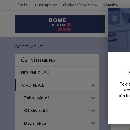
O nás
Jak nakupovat
Obchodní podmínky
Kontakty
SORTIMENT
Úvod
Orto
ÚSTNÍ HYGIENA
D
BĚLENÍ ZUBŮ
Pokra
ORDINACE
smy
předpi
Zubní výplně
Otisky zubů
Dezinfekce