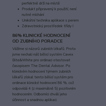
perfektně drží na místě
Produkt připravený k použití, není
nutné míchání
Unikátní technika aplikace s perem
Zdravotnický prostředek třídy I
86% KLINICKÉ HODNOCENÍ
OD ZUBNÍHO PORADCE
Vážíme si názorů zubních lékařů. Proto
jsme nechali náš bělicí systém Cavex
Bite&White pro ordinaci otestovat
časopisem The Dental Advisor. Po
klinickém hodnocení týmem zubních
lékařů získal tento bělicí systém pro
ordinace klinické hodnocení 86 %, což
odpovídá 4 (z maximálně 5) pozitivním
hodnocením. Odborníci chválí jeho
účinnost a snadnou aplikaci.