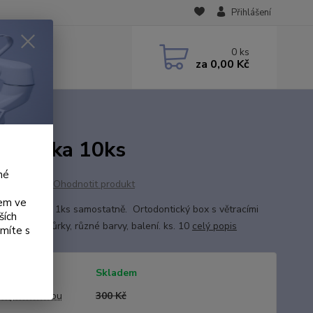
Přihlášení
0
ks
za
0,00 Kč
rovnátka 10ks
né
Ohodnotit produkt
kem ve
t objednání 1ks samostatně. Ortodontický box s větracími
ších
 možnost šňůrky, různé barvy, balení. ks. 10
celý popis
ámíte s
tupnost
Skladem
a před slevou
300 Kč