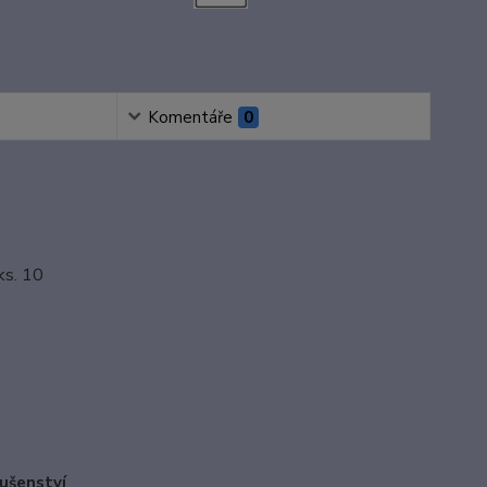
Komentáře
0
ks. 10
lušenství