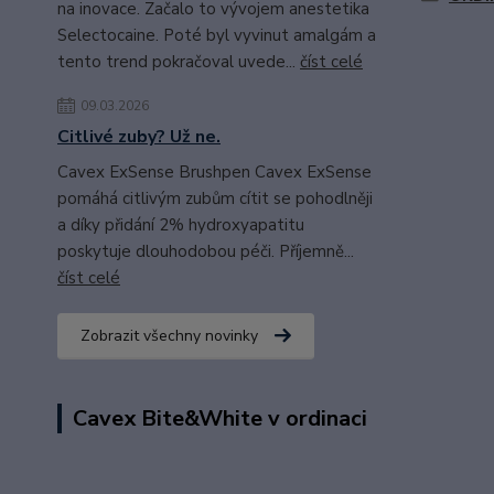
na inovace. Začalo to vývojem anestetika
Selectocaine. Poté byl vyvinut amalgám a
tento trend pokračoval uvede...
číst celé
09.03.2026
Citlivé zuby? Už ne.
Cavex ExSense Brushpen Cavex ExSense
pomáhá citlivým zubům cítit se pohodlněji
a díky přidání 2% hydroxyapatitu
poskytuje dlouhodobou péči. Příjemně...
číst celé
Zobrazit všechny novinky
Cavex Bite&White v ordinaci