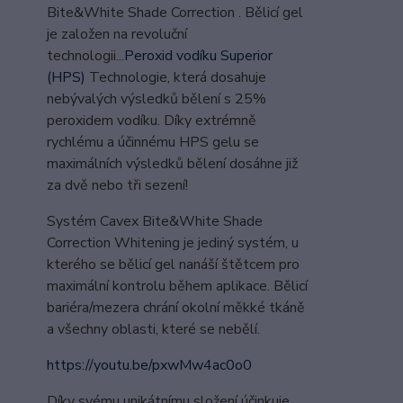
Bite&White Shade Correction . Bělicí gel
je založen na revoluční
technologii...
Peroxid vodíku Superior
(HPS)
Technologie, která dosahuje
nebývalých výsledků bělení s 25%
peroxidem vodíku. Díky extrémně
rychlému a účinnému HPS gelu se
maximálních výsledků bělení dosáhne již
za dvě nebo tři sezení!
Systém Cavex Bite&White Shade
Correction Whitening je jediný systém, u
kterého se bělicí gel nanáší štětcem pro
maximální kontrolu během aplikace. Bělicí
bariéra/mezera chrání okolní měkké tkáně
a všechny oblasti, které se nebělí.
https://youtu.be/pxwMw4ac0o0
Díky svému unikátnímu složení účinkuje