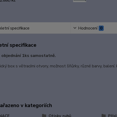
2.000,-Kč
etní specifikace
Hodnocení
0
tní specifikace
 objednání 1ks samostatně.
cký box s větracími otvory, možnost šňůrky, různé barvy, balení. 
zařazeno v kategoriích
NACE
Otisky zubů
Přís