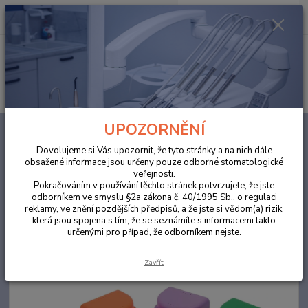
0
ks
za
0,00 Kč
Menu
Hledat
UPOZORNĚNÍ
Úvod
ORDINACE
Ortodontický box , fialová krabička na rovnátka 10ks
Dovolujeme si Vás upozornit, že tyto stránky a na nich dále
Ortodontický box , fialová
obsažené informace jsou určeny pouze odborné stomatologické
veřejnosti.
krabička na rovnátka 10ks
Pokračováním v používání těchto stránek potvrzujete, že jste
odborníkem ve smyslu §2a zákona č. 40/1995 Sb., o regulaci
reklamy, ve znění pozdějších předpisů, a že jste si vědom(a) rizik,
která jsou spojena s tím, že se seznámíte s informacemi takto
určenými pro případ, že odborníkem nejste.
Zavřít