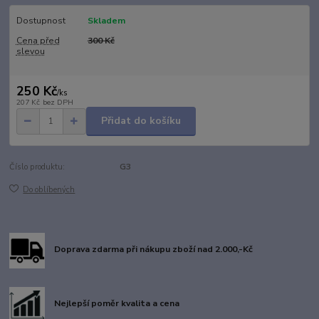
Dostupnost
Skladem
Cena před
300 Kč
slevou
250 Kč
/
ks
207 Kč
bez DPH
Přidat do košíku
Číslo produktu:
G3
Do oblíbených
Doprava zdarma při nákupu zboží nad 2.000,-Kč
Nejlepší poměr kvalita a cena