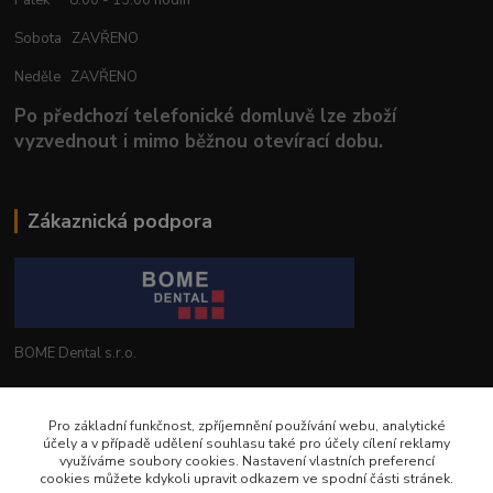
Sobota ZAVŘENO
Neděle ZAVŘENO
Po předchozí telefonické domluvě lze zboží
vyzvednout i mimo běžnou otevírací dobu.
Zákaznická podpora
BOME Dental s.r.o.
+420 602 653 168
Pro základní funkčnost, zpříjemnění používání webu, analytické
účely a v případě udělení souhlasu také pro účely cílení reklamy
info@bomedental.eu
využíváme soubory cookies. Nastavení vlastních preferencí
cookies můžete kdykoli upravit odkazem ve spodní části stránek.