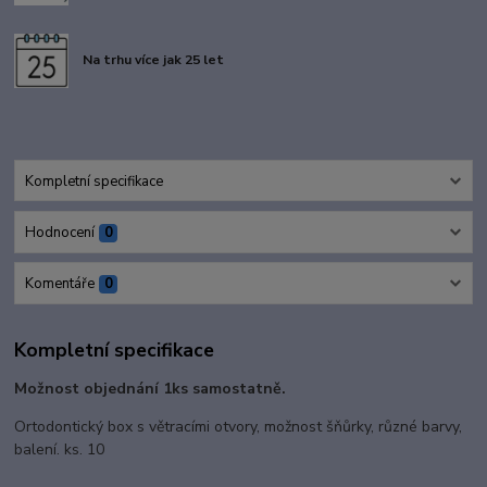
Na trhu více jak 25 let
Kompletní specifikace
Hodnocení
0
Komentáře
0
Kompletní specifikace
Možnost objednání 1ks samostatně.
Ortodontický box s větracími otvory, možnost šňůrky, různé barvy,
balení. ks. 10