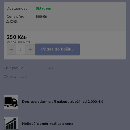
Dostupnost
Skladem
Cena před
300 Kč
slevou
250 Kč
/
ks
207 Kč
bez DPH
Přidat do košíku
Číslo produktu:
G3
Do oblíbených
Doprava zdarma při nákupu zboží nad 2.000,-Kč
Nejlepší poměr kvalita a cena