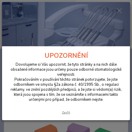
0
ks
za
0,00 Kč
Menu
Hledat
UPOZORNĚNÍ
Úvod
ORDINACE
Ortodontický box, oranžová, krabička na rovnátka 10ks
Dovolujeme si Vás upozornit, že tyto stránky a na nich dále
Ortodontický box, oranžová,
obsažené informace jsou určeny pouze odborné stomatologické
veřejnosti.
krabička na rovnátka 10ks
Pokračováním v používání těchto stránek potvrzujete, že jste
odborníkem ve smyslu §2a zákona č. 40/1995 Sb., o regulaci
reklamy, ve znění pozdějších předpisů, a že jste si vědom(a) rizik,
která jsou spojena s tím, že se seznámíte s informacemi takto
určenými pro případ, že odborníkem nejste.
Zavřít