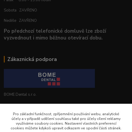
Sobota ZAVŘENO
Neděle ZAVŘENO
Po předchozí telefonické domluvě lze zboží
vyzvednout i mimo běžnou otevírací dobu.
Zákaznická podpora
BOME Dental s.r.o.
+420 602 653 168
Pro základní funkčnost, zpříjemnění používání webu, analytické
účely a v případě udělení souhlasu také pro účely cílení reklamy
info@bomedental.eu
využíváme soubory cookies. Nastavení vlastních preferencí
cookies můžete kdykoli upravit odkazem ve spodní části stránek.