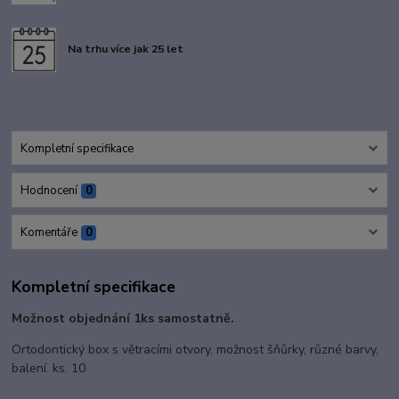
Na trhu více jak 25 let
Kompletní specifikace
Hodnocení
0
Komentáře
0
Kompletní specifikace
Možnost objednání 1ks samostatně.
Ortodontický box s větracími otvory, možnost šňůrky, různé barvy,
balení. ks. 10