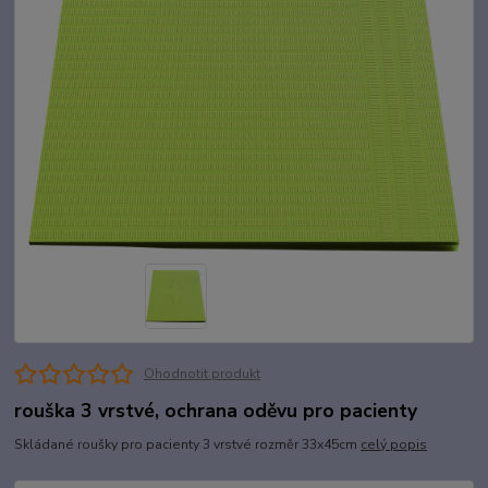
Ohodnotit produkt
rouška 3 vrstvé, ochrana oděvu pro pacienty
Skládané roušky pro pacienty 3 vrstvé rozměr 33x45cm
celý popis