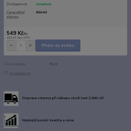
Dostupnost
skladem
Cena před
650 Kč
slevou
549 Kč
/
ks
454 Kč
bez DPH
Přidat do košíku
Číslo produktu:
3510
Do oblíbených
Doprava zdarma při nákupu zboží nad 2.000,-Kč
Nejlepší poměr kvalita a cena