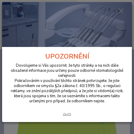
0
ks
za
0,00 Kč
Menu
Hledat
UPOZORNĚNÍ
Úvod
ORDINACE
Roušky/ rouška (bryndáky) limetková 500ks
Dovolujeme si Vás upozornit, že tyto stránky a na nich dále
Roušky/ rouška (bryndáky)
obsažené informace jsou určeny pouze odborné stomatologické
veřejnosti.
limetková 500ks
Pokračováním v používání těchto stránek potvrzujete, že jste
odborníkem ve smyslu §2a zákona č. 40/1995 Sb., o regulaci
Akce
reklamy, ve znění pozdějších předpisů, a že jste si vědom(a) rizik,
která jsou spojena s tím, že se seznámíte s informacemi takto
určenými pro případ, že odborníkem nejste.
Zavřít