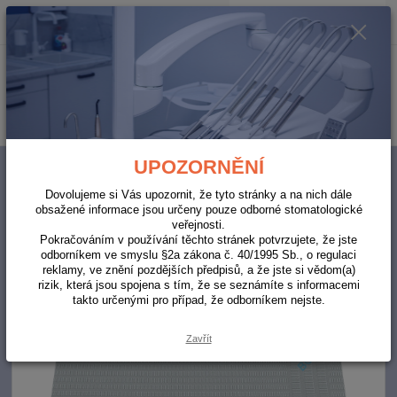
0
ks
za
0,00 Kč
Menu
Hledat
UPOZORNĚNÍ
Úvod
ORDINACE
Roušky/ rouška (bryndáky) šedá 500ks
Dovolujeme si Vás upozornit, že tyto stránky a na nich dále
Roušky/ rouška (bryndáky) šedá
obsažené informace jsou určeny pouze odborné stomatologické
veřejnosti.
500ks
Pokračováním v používání těchto stránek potvrzujete, že jste
odborníkem ve smyslu §2a zákona č. 40/1995 Sb., o regulaci
reklamy, ve znění pozdějších předpisů, a že jste si vědom(a)
Akce
rizik, která jsou spojena s tím, že se seznámíte s informacemi
takto určenými pro případ, že odborníkem nejste.
Zavřít