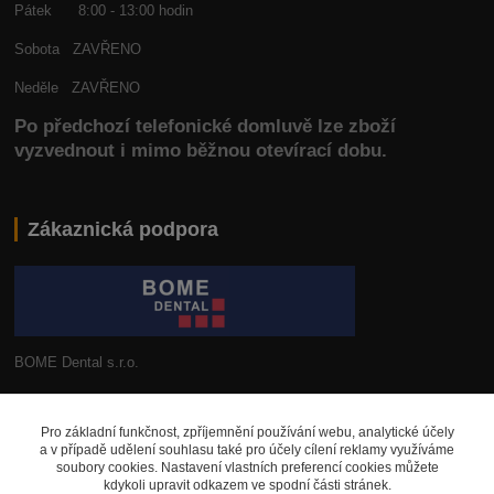
Pátek 8:00 - 13:00 hodin
Sobota ZAVŘENO
Neděle ZAVŘENO
Po předchozí telefonické domluvě lze zboží
vyzvednout i mimo běžnou otevírací dobu.
Zákaznická podpora
BOME Dental s.r.o.
+420 602 653 168
Pro základní funkčnost, zpříjemnění používání webu, analytické účely
a v případě udělení souhlasu také pro účely cílení reklamy využíváme
info@bomedental.eu
soubory cookies. Nastavení vlastních preferencí cookies můžete
kdykoli upravit odkazem ve spodní části stránek.