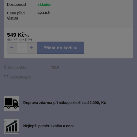
Dostupnost
skladem
Cena před
623 Kč
slevou
549 Kč
/
ks
454 Kč
bez DPH
Přidat do košíku
Číslo produktu:
3510
Do oblíbených
Doprava zdarma při nákupu zboží nad 2.000,-Kč
Nejlepší poměr kvalita a cena