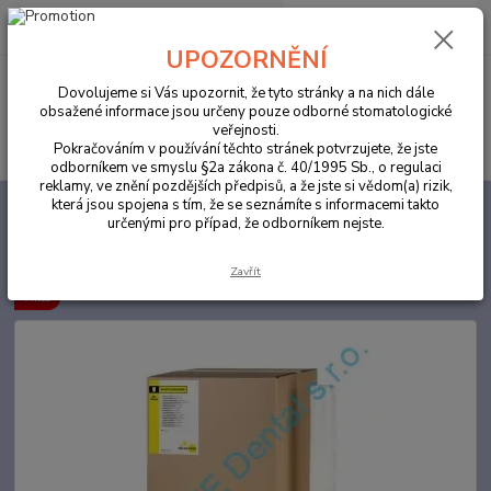
0
ks
za
0,00 Kč
UPOZORNĚNÍ
Menu
Dovolujeme si Vás upozornit, že tyto stránky a na nich dále
obsažené informace jsou určeny pouze odborné stomatologické
veřejnosti.
Hledat
Pokračováním v používání těchto stránek potvrzujete, že jste
odborníkem ve smyslu §2a zákona č. 40/1995 Sb., o regulaci
reklamy, ve znění pozdějších předpisů, a že jste si vědom(a) rizik,
která jsou spojena s tím, že se seznámíte s informacemi takto
Úvod
ORDINACE
Kelímky plastové 100ks bílá
určenými pro případ, že odborníkem nejste.
Kelímky plastové 100ks bílá
Zavřít
Akce