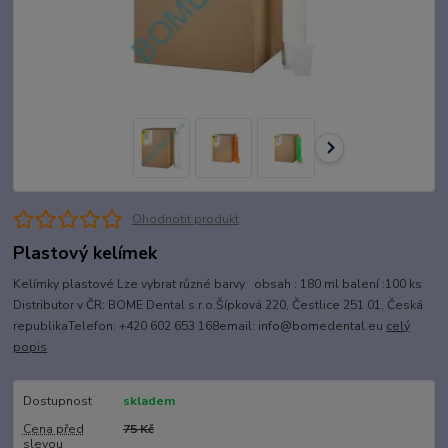
Ohodnotit produkt
Plastový kelímek
Kelímky plastové Lze vybrat různé barvy obsah : 180 ml balení :100 ks
Distributor v ČR: BOME Dental s.r.o.Šípková 220, Čestlice 251 01, Česká
republikaTelefon: +420 602 653 168email: info@bomedental.eu
celý
popis
Dostupnost
skladem
Cena před
75 Kč
slevou