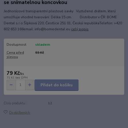
se snímatelnou koncovkou
Jednorázové transparentní plastové savky Vyztužené drátem, který
umožňuje vhodné tvarování. Délka 15 cm. Distributor v ČR: BOME
Dental s.r.o.Šípková 220, Čestlice 251 01, Česká republikaTelefon: +420
602 653 168email: info@bomedental.eu
celý popis
Dostupnost
skladem
Cena před
93 Kč
slevou
79 Kč
/
ks
71 Kč
bez DPH
Přidat do košíku
Číslo produktu:
12
Do oblíbených