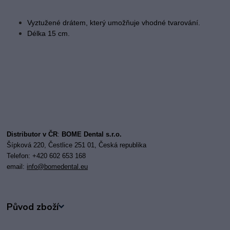
Vyztužené drátem, který umožňuje vhodné tvarování.
Délka 15 cm.
Distributor v ČR
:
BOME Dental s.r.o.
Šípková 220, Čestlice 251 01, Česká republika
Telefon: +420 602 653 168
email:
i
nfo@bomedental.eu
Původ zboží