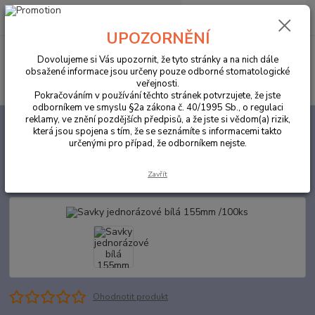
0
ks
za
0,00 Kč
UPOZORNĚNÍ
Menu
Dovolujeme si Vás upozornit, že tyto stránky a na nich dále
obsažené informace jsou určeny pouze odborné stomatologické
Hledat
veřejnosti.
Pokračováním v používání těchto stránek potvrzujete, že jste
odborníkem ve smyslu §2a zákona č. 40/1995 Sb., o regulaci
reklamy, ve znění pozdějších předpisů, a že jste si vědom(a) rizik,
Úvod
ORDINACE
Savky jednorázové bílá 155mm /100ks
která jsou spojena s tím, že se seznámíte s informacemi takto
určenými pro případ, že odborníkem nejste.
Savky jednorázové bílá 155mm
/100ks
Zavřít
Ohodnotit produkt