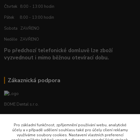
Čtvrtek 8:00 - 13:00 hodin
Pátek 8:00 - 13:00 hodin
Sobota ZAVŘENO
Neděle ZAVŘENO
Po předchozí telefonické domluvě lze zboží
vyzvednout i mimo běžnou otevírací dobu.
Zákaznická podpora
BOME Dental s.r.o.
+420 602 653 168
Pro základní funkčnost, zpříjemnění používání webu, analytické
účely a v případě udělení souhlasu také pro účely cílení reklamy
info@bomedental.eu
využíváme soubory cookies. Nastavení vlastních preferencí