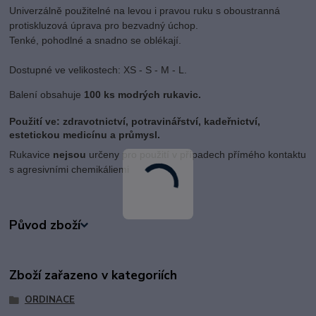
Univerzálně použitelné na levou i pravou ruku s oboustranná
protiskluzová úprava pro bezvadný úchop.
Tenké, pohodlné a snadno se oblékají.
Dostupné ve velikostech: XS - S - M - L.
Balení obsahuje
100 ks modrých rukavic.
Použití ve: zdravotnictví, potravinářství, kadeřnictví,
estetickou medicínu a průmysl.
Rukavice
nejsou
určeny pro použití v případech přímého kontaktu
s agresivními chemikáliemi
Původ zboží
Zboží zařazeno v kategoriích
ORDINACE