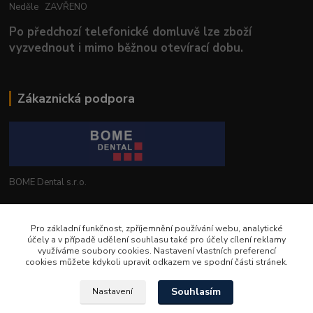
Neděle ZAVŘENO
Po předchozí telefonické domluvě lze zboží
vyzvednout i mimo běžnou otevírací dobu.
Zákaznická podpora
BOME Dental s.r.o.
+420 602 653 168
Pro základní funkčnost, zpříjemnění používání webu, analytické
účely a v případě udělení souhlasu také pro účely cílení reklamy
info@bomedental.eu
využíváme soubory cookies. Nastavení vlastních preferencí
cookies můžete kdykoli upravit odkazem ve spodní části stránek.
Souhlasím
Nastavení