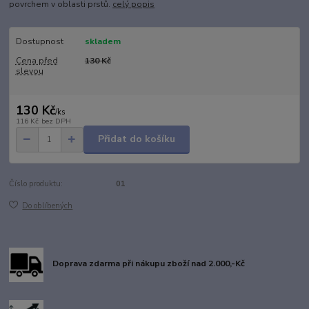
povrchem v oblasti prstů.
celý popis
Dostupnost
skladem
Cena před
130 Kč
slevou
130 Kč
/
ks
116 Kč
bez DPH
Přidat do košíku
Číslo produktu:
01
Do oblíbených
Doprava zdarma při nákupu zboží nad 2.000,-Kč