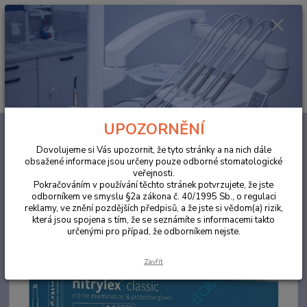
0
ks
za
0,00 Kč
Menu
Hledat
UPOZORNĚNÍ
Úvod
ORDINACE
Rukavice Nitrylex PF modré XS, 100 ks
Dovolujeme si Vás upozornit, že tyto stránky a na nich dále
Rukavice Nitrylex PF modré XS,
obsažené informace jsou určeny pouze odborné stomatologické
veřejnosti.
100 ks
Pokračováním v používání těchto stránek potvrzujete, že jste
odborníkem ve smyslu §2a zákona č. 40/1995 Sb., o regulaci
reklamy, ve znění pozdějších předpisů, a že jste si vědom(a) rizik,
která jsou spojena s tím, že se seznámíte s informacemi takto
určenými pro případ, že odborníkem nejste.
Zavřít