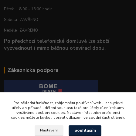
Pátek 8:00 - 13:00 hodin
Sobota ZAVŘENO
Neděle ZAVŘENO
Po předchozí telefonické domluvě lze zboží
vyzvednout i mimo běžnou otevírací dobu.
Zákaznická podpora
Pro základní funkčnost, zpříjemnění používání webu, analytické
BOME Dental s.r.o.
účely a v případě udělení souhlasu také pro účely cílení reklamy
využíváme soubory cookies. Nastavení vlastních preferencí
cookies můžete kdykoli upravit odkazem ve spodní části stránek.
+420 602 653 168
Souhlasím
Nastavení
info@bomedental.eu