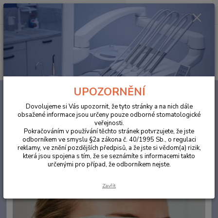
0
ks
za
0,00 Kč
Menu
Hledat
UPOZORNĚNÍ
Úvod
ORDINACE
Ochranný štít R62 bílý
Dovolujeme si Vás upozornit, že tyto stránky a na nich dále
Ochranný štít R62 bílý
obsažené informace jsou určeny pouze odborné stomatologické
veřejnosti.
Pokračováním v používání těchto stránek potvrzujete, že jste
odborníkem ve smyslu §2a zákona č. 40/1995 Sb., o regulaci
reklamy, ve znění pozdějších předpisů, a že jste si vědom(a) rizik,
která jsou spojena s tím, že se seznámíte s informacemi takto
určenými pro případ, že odborníkem nejste.
Zavřít