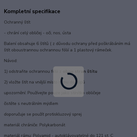
Kompletní specifikace
Ochranný štít
- chrání celý obličej - oči, nos, ústa
Balení obsahuje 6 štítů ( z důvodu ochrany před poškrábáním má
štít oboustrannou ochrannou fólií a 1 plastový rámeček.
Návod:
1) odstraňte ochrannou fólii z
obou stran štítu
2) vložte štít na vnější místo rámu do klipů
upozornění: Používejte pouze jako stínítko obličeje
čistěte s neutrálním mýdlem
doporučuje se použít protiskluzový sprej
materiál chrániče: Polykarbonát
materiál rámu: Polyamid - autoklávovatelné do 121 st. C