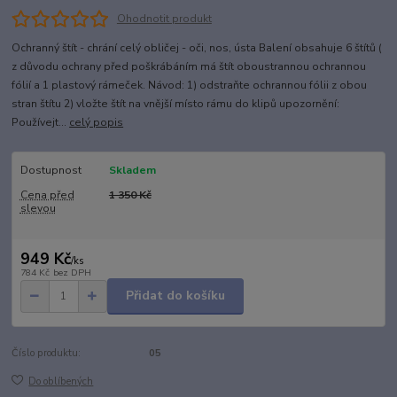
Ohodnotit produkt
Ochranný štít - chrání celý obličej - oči, nos, ústa Balení obsahuje 6 štítů (
z důvodu ochrany před poškrábáním má štít oboustrannou ochrannou
fólií a 1 plastový rámeček. Návod: 1) odstraňte ochrannou fólii z obou
stran štítu 2) vložte štít na vnější místo rámu do klipů upozornění:
Používejt...
celý popis
Dostupnost
Skladem
Cena před
1 350 Kč
slevou
949 Kč
/
ks
784 Kč
bez DPH
Přidat do košíku
Číslo produktu:
05
Do oblíbených