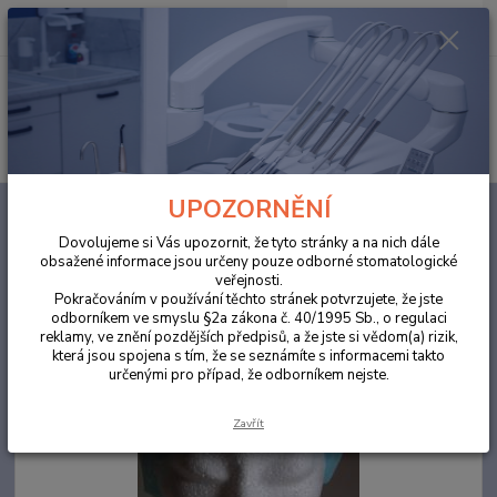
0
ks
za
0,00 Kč
Menu
Hledat
UPOZORNĚNÍ
Úvod
ORDINACE
Čepice z netkané textilie 100 ks
Dovolujeme si Vás upozornit, že tyto stránky a na nich dále
Čepice z netkané textilie 100 ks
obsažené informace jsou určeny pouze odborné stomatologické
veřejnosti.
Pokračováním v používání těchto stránek potvrzujete, že jste
odborníkem ve smyslu §2a zákona č. 40/1995 Sb., o regulaci
reklamy, ve znění pozdějších předpisů, a že jste si vědom(a) rizik,
která jsou spojena s tím, že se seznámíte s informacemi takto
určenými pro případ, že odborníkem nejste.
Zavřít