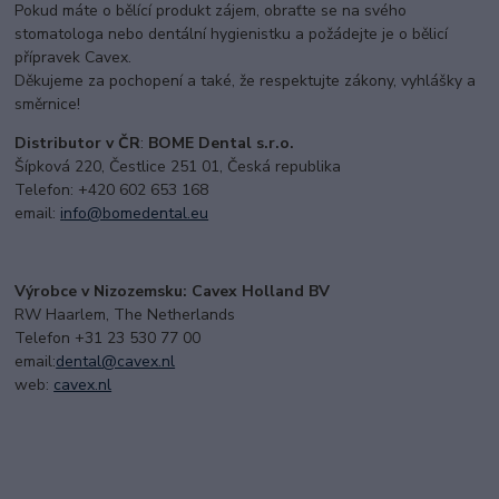
Pokud máte o bělící produkt zájem, obraťte se na svého
stomatologa nebo dentální hygienistku a požádejte je o bělicí
přípravek Cavex.
Děkujeme za pochopení a také, že respektujte zákony, vyhlášky a
směrnice!
Distributor v ČR
:
BOME Dental s.r.o.
Šípková 220, Čestlice 251 01, Česká republika
Telefon: +420 602 653 168
email:
i
nfo@bomedental.eu
Výrobce v Nizozemsku: Cavex Holland BV
RW Haarlem, The Netherlands
Telefon +31 23 530 77 00
email:
dental@cavex.nl
web:
cavex.nl