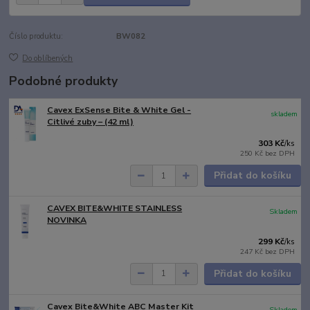
Číslo produktu:
BW082
Do oblíbených
Podobné produkty
Cavex ExSense Bite & White Gel -
skladem
Citlivé zuby – (42 ml)
303 Kč
/
ks
250 Kč
bez DPH
Přidat do košíku
CAVEX BITE&WHITE STAINLESS
Skladem
NOVINKA
299 Kč
/
ks
247 Kč
bez DPH
Přidat do košíku
Cavex Bite&White ABC Master Kit
Skladem