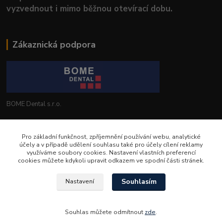
vyzvednout i mimo běžnou otevírací dobu.
Zákaznická podpora
BOME Dental s.r.o.
+420 602 653 168
Pro základní funkčnost, zpříjemnění používání webu, analytické
účely a v případě udělení souhlasu také pro účely cílení reklamy
info@bomedental.eu
využíváme soubory cookies. Nastavení vlastních preferencí
cookies můžete kdykoli upravit odkazem ve spodní části stránek.
Souhlasím
Nastavení
Souhlas můžete odmítnout
zde
.
Vytvořeno na
Eshop-rychle.cz