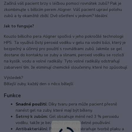
Začíná váš pacient brzy s léčbou pomocí rovnátek zubů? Pak je
zkombinujte s bělicím perem Aligner. Váš pacient upraví polohu
zubů a ty okamžitě zbělí. Dvě ošetření v jednom? Ideální.
Jak to funguje?
Kouzlo bělicího pera Aligner spočívá v jeho pokročilé technologii
HPS. Ta využívá
čistý peroxid vodíku v gelu na vodní bázi, který je
bezpečný a účinný pro použití s ​​rovnátkami zubů. Jakmile se gel
dostane do kontaktu se zuby a slinami, peroxid vodíku se rozloží
na kyslík, vodu a volné radikály. Tyto volné radikály odstraňují
zabarvení tím, že eliminují chemické sloučeniny, které ho způsobují.
Výsledek?
Bělejší zuby, každý den o něco bělejší.
Funkce
Snadné použití:
Díky tvaru pera může pacient přesně
nanést gel na zuby, které mají být běleny.
Šetrný k zubům:
Gel obsahuje méně než 3 % peroxidu
vodíku, takže je bezpečný pro pravidelné používání.
Antibakteriální:
Peroxid vodíku zabraňuje tvorbě plaku a