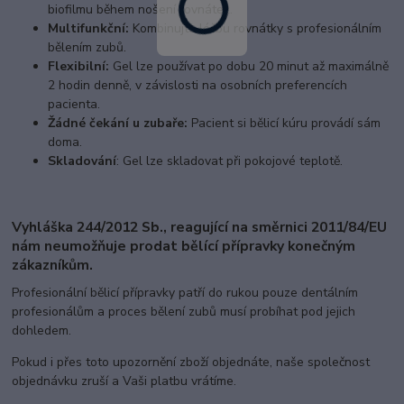
biofilmu během nošení rovnátek.
Multifunkční:
Kombinujte léčbu rovnátky s profesionálním
bělením zubů.
Flexibilní:
Gel lze používat po dobu 20 minut až maximálně
2 hodin denně, v závislosti na osobních preferencích
pacienta.
Žádné čekání u zubaře:
Pacient si bělicí kúru provádí sám
doma.
Skladování
: Gel lze skladovat při pokojové teplotě.
Vyhláška 244/2012 Sb., reagující na směrnici 2011/84/EU
nám neumožňuje prodat bělící přípravky konečným
zákazníkům.
Profesionální bělicí přípravky patří do rukou pouze dentálním
profesionálům a proces bělení zubů musí probíhat pod jejich
dohledem.
Pokud i přes toto upozornění zboží objednáte, naše společnost
objednávku zruší a Vaši platbu vrátíme.