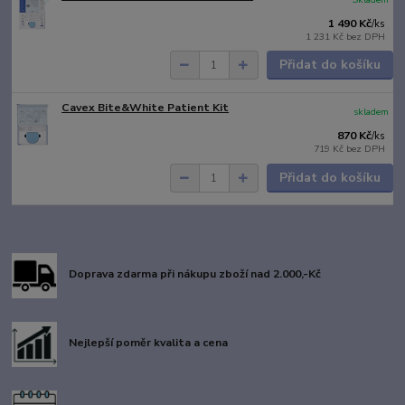
1 490 Kč
/
ks
1 231 Kč
bez DPH
Přidat do košíku
Cavex Bite&White Patient Kit
skladem
870 Kč
/
ks
719 Kč
bez DPH
Přidat do košíku
Doprava zdarma při nákupu zboží nad 2.000,-Kč
Nejlepší poměr kvalita a cena