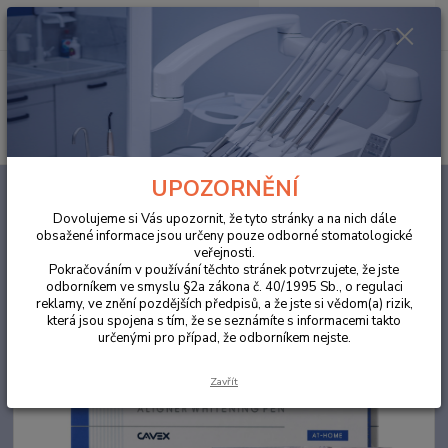
0
ks
za
0,00 Kč
Menu
Hledat
UPOZORNĚNÍ
Úvod
BĚLENÍ ZUBŮ
Cavex Bite&White Aligner Whitening Pen 6ml
Dovolujeme si Vás upozornit, že tyto stránky a na nich dále
Cavex Bite&White Aligner
obsažené informace jsou určeny pouze odborné stomatologické
veřejnosti.
Whitening Pen 6ml
Pokračováním v používání těchto stránek potvrzujete, že jste
odborníkem ve smyslu §2a zákona č. 40/1995 Sb., o regulaci
reklamy, ve znění pozdějších předpisů, a že jste si vědom(a) rizik,
která jsou spojena s tím, že se seznámíte s informacemi takto
určenými pro případ, že odborníkem nejste.
Zavřít