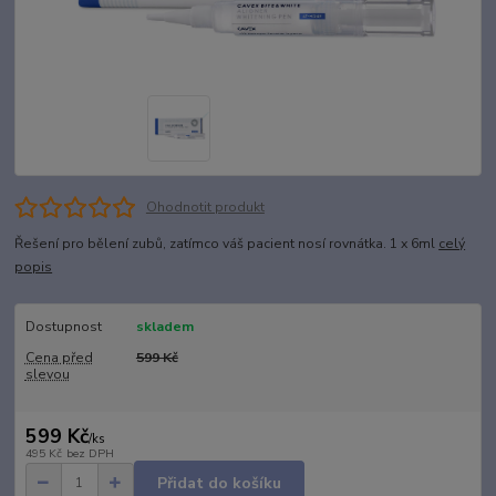
Ohodnotit produkt
Řešení pro bělení zubů, zatímco váš pacient nosí rovnátka. 1 x 6ml
celý
popis
Dostupnost
skladem
Cena před
599 Kč
slevou
599 Kč
/
ks
495 Kč
bez DPH
Přidat do košíku