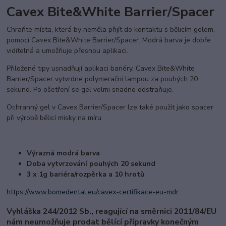
Cavex Bite&White Barrier/Spacer
Chraňte místa, která by neměla přijít do kontaktu s bělicím gelem,
pomocí Cavex Bite&White Barrier/Spacer. Modrá barva je dobře
viditelná a umožňuje přesnou aplikaci.
Přiložené tipy usnadňují aplikaci bariéry. Cavex Bite&White
Barrier/Spacer vytvrdne polymerační lampou za pouhých 20
sekund. Po ošetření se gel velmi snadno odstraňuje.
Ochranný gel v Cavex Barrier/Spacer lze také použít jako spacer
při výrobě bělicí misky na míru.
Výrazná modrá barva
Doba vytvrzování pouhých 20 sekund
3 x 1g bariéra/rozpěrka a 10 hrotů
https://www.bomedental.eu/cavex-certifikace-eu-mdr
Vyhláška 244/2012 Sb., reagující na směrnici 2011/84/EU
nám neumožňuje prodat bělící přípravky konečným