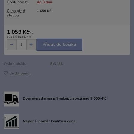
Dostupnost
do 3 dnů
Cena před
1 059 Kč
slevou
1 059 Kč
/
ks
875 Kč
bez DPH
Přidat do košíku
Číslo produktu:
BW055
Do oblíbených
Doprava zdarma při nákupu zboží nad 2.000,-Kč
Nejlepší poměr kvalita a cena