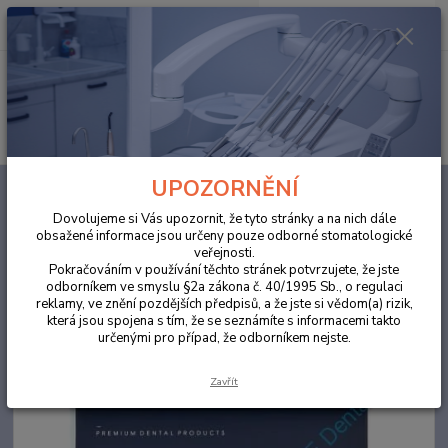
0
ks
za
0,00 Kč
Menu
Hledat
UPOZORNĚNÍ
Úvod
BĚLENÍ ZUBŮ
Cavex Bite&White Shade Correction Barrier Bulk
Pack
Dovolujeme si Vás upozornit, že tyto stránky a na nich dále
obsažené informace jsou určeny pouze odborné stomatologické
Cavex Bite&White Shade
veřejnosti.
Correction Barrier Bulk Pack
Pokračováním v používání těchto stránek potvrzujete, že jste
odborníkem ve smyslu §2a zákona č. 40/1995 Sb., o regulaci
reklamy, ve znění pozdějších předpisů, a že jste si vědom(a) rizik,
Novinka
TOP produkt
která jsou spojena s tím, že se seznámíte s informacemi takto
určenými pro případ, že odborníkem nejste.
Zavřít