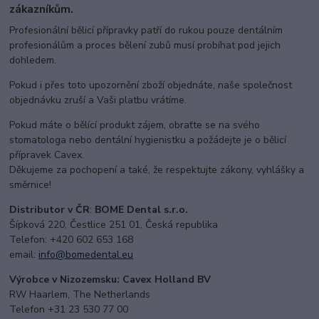
zákazníkům.
Profesionální bělicí přípravky patří do rukou pouze dentálním
profesionálům a proces bělení zubů musí probíhat pod jejich
dohledem.
Pokud i přes toto upozornění zboží objednáte, naše společnost
objednávku zruší a Vaši platbu vrátíme.
Pokud máte o bělící produkt zájem, obraťte se na svého
stomatologa nebo dentální hygienistku a požádejte je o bělicí
přípravek Cavex.
Děkujeme za pochopení a také, že respektujte zákony, vyhlášky a
směrnice!
Distr
ibutor v ČR
:
BOME Dental s.r.o.
Šípková 220, Čestlice 251 01, Česká republika
Telefon: +420 602 653 168
email:
i
nfo@bomedental.eu
Výrobce v Nizozemsku: Cavex Holland BV
RW Haarlem, The Netherlands
Telefon +31 23 530 77 00