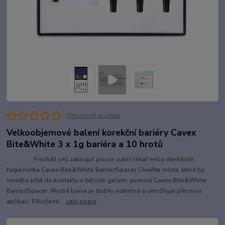
Ohodnotit produkt
Velkoobjemové balení korekční bariéry Cavex
Bite&White 3 x 1g bariéra a 10 hrotů
Produkt smí zakoupit pouze zubní lékař nebo dentálnín
hygienistka Cavex Bite&White Barrier/Spacer Chraňte místa, která by
neměla přijít do kontaktu s bělicím gelem, pomocí Cavex Bite&White
Barrier/Spacer. Modrá barva je dobře viditelná a umožňuje přesnou
aplikaci. Přiložené...
celý popis