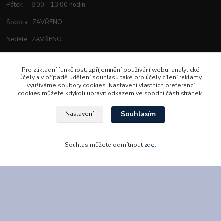
Pátek 8:00 - 13:00 hodin
Sobota ZAVŘENO
Neděle ZAVŘENO
Po předchozí telefonické domluvě lze zboží
vyzvednout i mimo běžnou otevírací dobu.
Pro základní funkčnost, zpříjemnění používání webu, analytické
účely a v případě udělení souhlasu také pro účely cílení reklamy
využíváme soubory cookies. Nastavení vlastních preferencí
cookies můžete kdykoli upravit odkazem ve spodní části stránek.
Zákaznická podpora
Souhlasím
Nastavení
BOME Dental s.r.o.
Souhlas můžete odmítnout
zde
.
+420 602 653 168
info@bomedental.eu