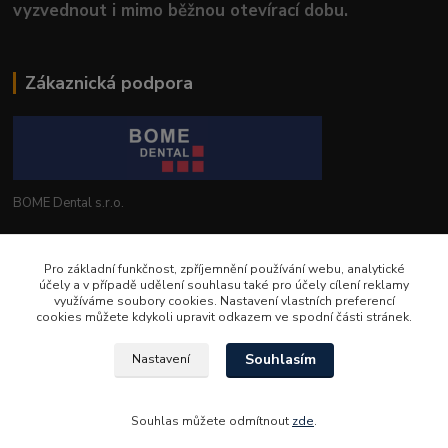
vyzvednout i mimo běžnou otevírací dobu.
Zákaznická podpora
BOME Dental s.r.o.
+420 602 653 168
Pro základní funkčnost, zpříjemnění používání webu, analytické
účely a v případě udělení souhlasu také pro účely cílení reklamy
info@bomedental.eu
využíváme soubory cookies. Nastavení vlastních preferencí
cookies můžete kdykoli upravit odkazem ve spodní části stránek.
Souhlasím
Nastavení
Souhlas můžete odmítnout
zde
.
Vytvořeno na
Eshop-rychle.cz