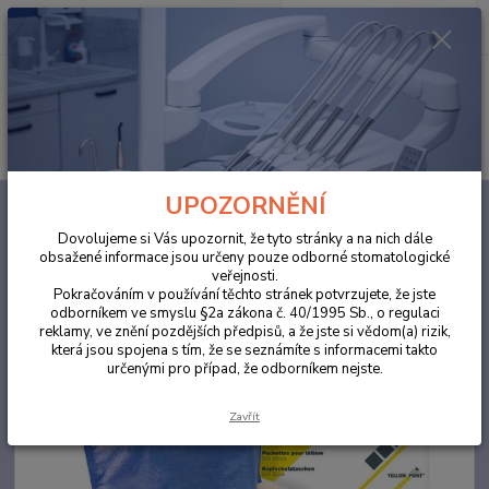
0
ks
za
0,00 Kč
Menu
Hledat
UPOZORNĚNÍ
Úvod
ORDINACE
Návlek na opěrku hlavy žlutá
Dovolujeme si Vás upozornit, že tyto stránky a na nich dále
Návlek na opěrku hlavy žlutá
obsažené informace jsou určeny pouze odborné stomatologické
veřejnosti.
Pokračováním v používání těchto stránek potvrzujete, že jste
odborníkem ve smyslu §2a zákona č. 40/1995 Sb., o regulaci
reklamy, ve znění pozdějších předpisů, a že jste si vědom(a) rizik,
která jsou spojena s tím, že se seznámíte s informacemi takto
určenými pro případ, že odborníkem nejste.
Zavřít