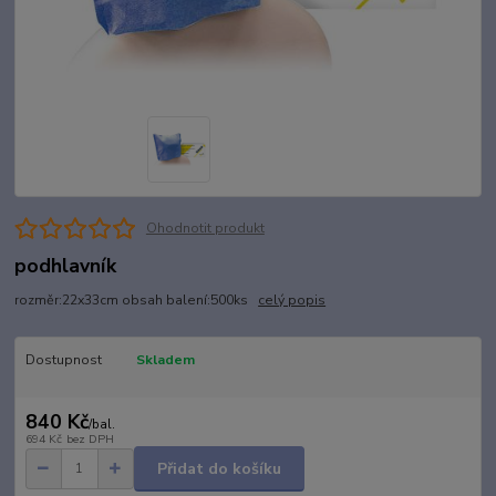
Ohodnotit produkt
podhlavník
rozměr:22x33cm obsah balení:500ks
celý popis
Dostupnost
Skladem
840 Kč
/
bal.
694 Kč
bez DPH
Přidat do košíku