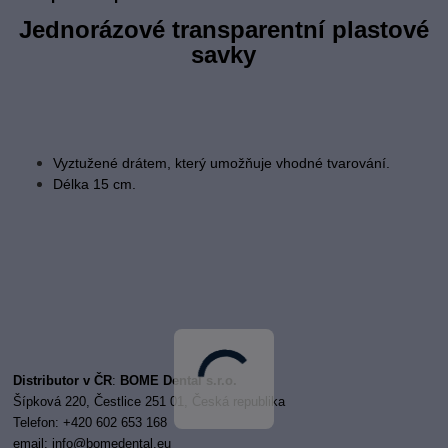
Jednorázové transparentní plastové
savky
Vyztužené drátem, který umožňuje vhodné tvarování.
Délka 15 cm.
Distributor v ČR
:
BOME Dental s.r.o.
Šípková 220, Čestlice 251 01, Česká republika
Telefon: +420 602 653 168
email:
i
nfo@bomedental.eu