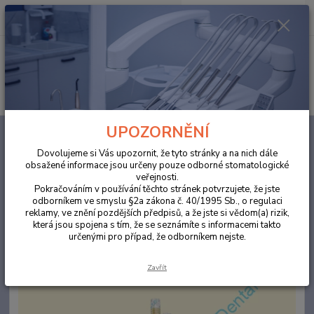
0
ks
za
0,00 Kč
Menu
Hledat
UPOZORNĚNÍ
Úvod
ORDINACE
Savky jednorázové transparentní žluté se snímatelnou
koncovkou155mm /100ks
Dovolujeme si Vás upozornit, že tyto stránky a na nich dále
obsažené informace jsou určeny pouze odborné stomatologické
Savky jednorázové transparentní
veřejnosti.
žluté se snímatelnou
Pokračováním v používání těchto stránek potvrzujete, že jste
odborníkem ve smyslu §2a zákona č. 40/1995 Sb., o regulaci
koncovkou155mm /100ks
reklamy, ve znění pozdějších předpisů, a že jste si vědom(a) rizik,
která jsou spojena s tím, že se seznámíte s informacemi takto
určenými pro případ, že odborníkem nejste.
Zavřít