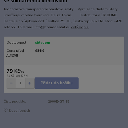
se snímatelnou koncovkou
Jednorázové transparentní plastové savky Vyztužené drátem, který
umožňuje vhodné tvarování. Délka 15 cm. Distributor v ČR: BOME
Dental s.r.o.Šípková 220, Čestlice 251 01, Česká republikaTelefon: +420
602 653 168email: info@bomedental.eu
celý popis
Dostupnost
skladem
Cena před
93 Kč
slevou
79 Kč
/
ks
71 Kč
bez DPH
Přidat do košíku
Číslo produktu:
2900E-GT 15
Do oblíbených