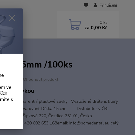
Přihlášení
0
ks
za
0,00 Kč
uté 155mm /100ks
né
Ohodnotit produkt
kem ve
xní koncovkou
ších
ámíte s
ázové transparentní plastové savky Vyztužené drátem, který
je vhodné tvarování. Délka 15 cm. Distributor v ČR:
ental s.r.o.Šípková 220, Čestlice 251 01, Česká
ikaTelefon: +420 602 653 168email: info@bomedental.eu
celý