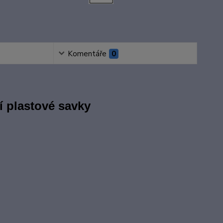
Komentáře
0
í plastové savky