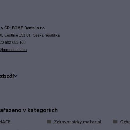
r v ČR
:
BOME Dental s.r.o.
0, Čestlice 251 01, Česká republika
420 602 653 168
@bomedental.eu
zboží
zařazeno v kategoriích
NACE
Zdravotnický materiál
Och