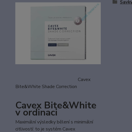
Savky
Cavex
Bite&White Shade Correction
Cavex Bite&White
v ordinaci
Maximální výsledky bělení s minimální
citlivostí: to je systém Cavex