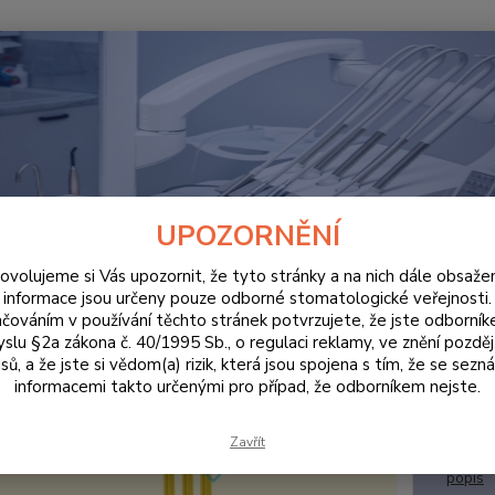
Hledat
ORDINACE
Savky jednorázové transparentní žluté 155mm /100ks
y jednorázové transparentní žl
UPOZORNĚNÍ
ovolujeme si Vás upozornit, že tyto stránky a na nich dále obsaže
informace jsou určeny pouze odborné stomatologické veřejnosti.
čováním v používání těchto stránek potvrzujete, že jste odborní
s fi
slu §2a zákona č. 40/1995 Sb., o regulaci reklamy, ve znění pozděj
sů, a že jste si vědom(a) rizik, která jsou spojena s tím, že se sezn
Jednor
informacemi takto určenými pro případ, že odborníkem nejste.
umožňu
BOME D
Zavřít
republ
popis