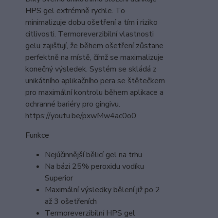
HPS gel extrémně rychle. To
minimalizuje dobu ošetření a tím i riziko
citlivosti. Termoreverzibilní vlastnosti
gelu zajišťují, že během ošetření zůstane
perfektně na místě, čímž se maximalizuje
konečný výsledek. Systém se skládá z
unikátního aplikačního pera se štětečkem
pro maximální kontrolu během aplikace a
ochranné bariéry pro gingivu.
https://youtu.be/pxwMw4ac0o0
Funkce
Nejúčinnější bělicí gel na trhu
Na bázi 25% peroxidu vodíku
Superior
Maximální výsledky bělení již po 2
až 3 ošetřeních
Termoreverzibilní HPS gel