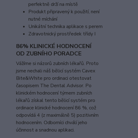
perfektně drží na místě
Produkt připravený k použití, není
nutné míchání
Unikátní technika aplikace s perem
Zdravotnický prostředek třídy I
86% KLINICKÉ HODNOCENÍ
OD ZUBNÍHO PORADCE
Vážíme si názorů zubních lékařů. Proto
jsme nechali náš bělicí systém Cavex
Bite&White pro ordinaci otestovat
časopisem The Dental Advisor. Po
klinickém hodnocení týmem zubních
lékařů získal tento bělicí systém pro
ordinace klinické hodnocení 86 %, což
odpovídá 4 (z maximálně 5) pozitivním
hodnocením. Odborníci chválí jeho
účinnost a snadnou aplikaci.