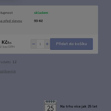
tupnost
skladem
a před slevou
93 Kč
 Kč
/
ks
Přidat do košíku
Kč
bez DPH
roduktu:
12
oblíbených
Na trhu více jak 25 let