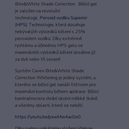
Bite&White Shade Correction . Bělicí gel
je založen na revoluční
technologii...
Peroxid vodíku Superior
(HPS)
Technologie, která dosahuje
nebývalých výsledků bělení s 25%
peroxidem vodíku. Díky extrémně
rychlému a účinnému HPS gelu se
maximálních výsledků bělení dosáhne již
za dvě nebo tři sezení!
Systém Cavex Bite&White Shade
Correction Whitening je jediný systém, u
kterého se bělicí gel nanáší štětcem pro
maximální kontrolu během aplikace. Bělicí
bariéra/mezera chrání okolní měkké tkáně
a všechny oblasti, které se nebělí.
https://youtu.be/pxwMw4ac0o0
Díky svému unikátnímu složení účinkuje