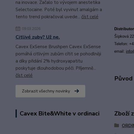
na inovace. Začalo to vývojem anestetika
Selectocaine. Poté byl vyvinut amalgám a
tento trend pokračoval uvede...
číst celé
09.03.2026
Distributo
Citlivé zuby? Už ne.
Šípková 22
Telefon: +
Cavex ExSense Brushpen Cavex ExSense
email:
i
nfo
pomáhá citlivým zubům cítit se pohodlněji
a díky přidání 2% hydroxyapatitu
poskytuje dlouhodobou péči. Příjemně...
číst celé
Původ 
Zobrazit všechny novinky
Zboží 
Cavex Bite&White v ordinaci
ORDI