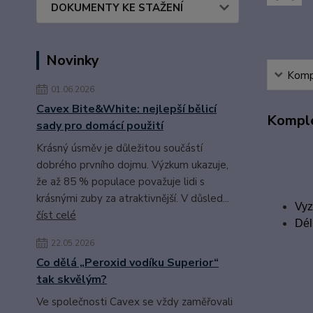
DOKUMENTY KE STAŽENÍ
Novinky
Kompl
01.06.2026
Cavex Bite&White: nejlepší bělicí
Komple
sady pro domácí použití
Krásný úsměv je důležitou součástí
dobrého prvního dojmu. Výzkum ukazuje,
že až 85 % populace považuje lidi s
krásnými zuby za atraktivnější. V důsled...
Vyz
číst celé
Dél
22.05.2026
Co dělá „Peroxid vodíku Superior“
tak skvělým?
Ve společnosti Cavex se vždy zaměřovali