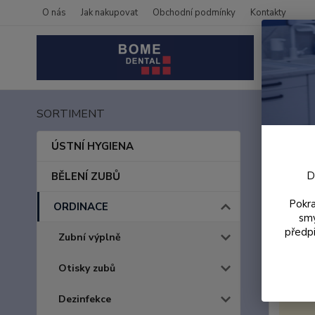
O nás
Jak nakupovat
Obchodní podmínky
Kontakty
SORTIMENT
Úvod
Savk
ÚSTNÍ HYGIENA
D
BĚLENÍ ZUBŮ
Pokra
ORDINACE
smy
předpi
Zubní výplně
Otisky zubů
Dezinfekce