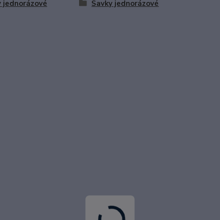
 jednorázové
Savky jednorázové