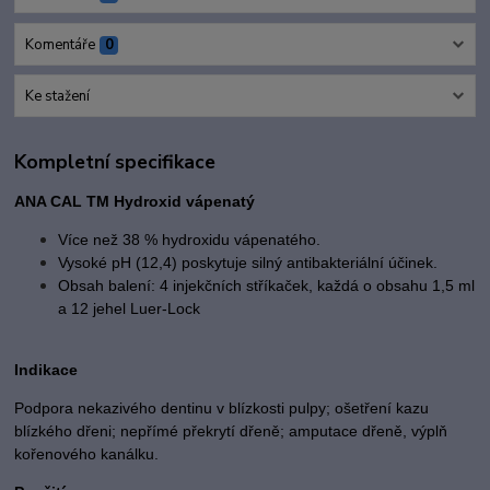
Komentáře
0
Ke stažení
Kompletní specifikace
ANA CAL TM Hydroxid vápenatý
Více než 38 % hydroxidu vápenatého.
Vysoké pH (12,4) poskytuje silný antibakteriální účinek.
Obsah balení:
4 injekčních stříkaček,
každá o obsahu 1,5 ml
a 12 jehel Luer-Lock
Indikace
Podpora nekazivého dentinu v blízkosti pulpy; ošetření kazu
blízkého dřeni; nepřímé překrytí dřeně; amputace dřeně, výplň
kořenového kanálku.