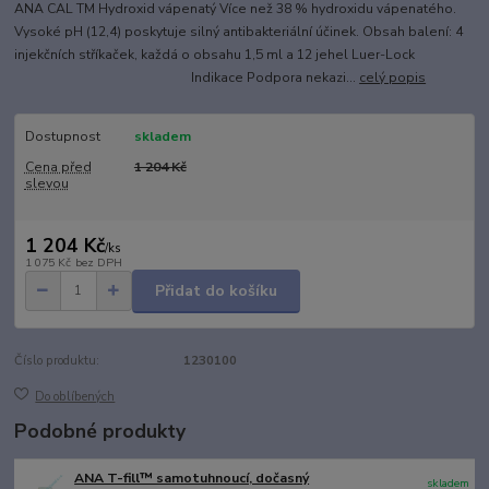
ANA CAL TM Hydroxid vápenatý Více než 38 % hydroxidu vápenatého.
Vysoké pH (12,4) poskytuje silný antibakteriální účinek. Obsah balení: 4
injekčních stříkaček, každá o obsahu 1,5 ml a 12 jehel Luer-Lock
Indikace Podpora nekazi...
celý popis
Dostupnost
skladem
Cena před
1 204 Kč
slevou
1 204 Kč
/
ks
1 075 Kč
bez DPH
Přidat do košíku
Číslo produktu:
1230100
Do oblíbených
Podobné produkty
ANA T-fill™ samotuhnoucí, dočasný
skladem