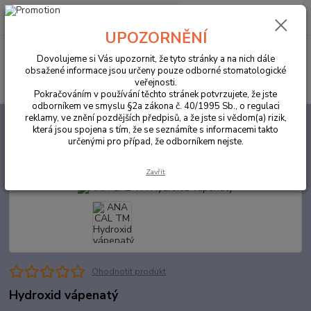
0
ks
za
0,00 Kč
UPOZORNĚNÍ
Menu
Dovolujeme si Vás upozornit, že tyto stránky a na nich dále
obsažené informace jsou určeny pouze odborné stomatologické
Hledat
veřejnosti.
Pokračováním v používání těchto stránek potvrzujete, že jste
odborníkem ve smyslu §2a zákona č. 40/1995 Sb., o regulaci
reklamy, ve znění pozdějších předpisů, a že jste si vědom(a) rizik,
Úvod
ORDINACE
ANA CAL TM Hydroxid vápenatý
která jsou spojena s tím, že se seznámíte s informacemi takto
určenými pro případ, že odborníkem nejste.
ANA CAL TM Hydroxid vápenatý
Zavřít
Ohodnotit produkt
Hydroxid vápenatý