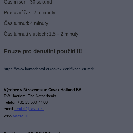
Čas mísení: 30 sekund
Pracovní čas: 2,5 minuty
Čas tuhnutí: 4 minuty
Čas tuhnutí v ústech: 1,5 – 2 minuty
Pouze pro dentální použití !!!
https://www.bomedental.eu/cavex-certifikace-eu-mdr
Výrobce v Nizozemsku: Cavex Holland BV
RW Haarlem,
The Netherlands
T
elefon +31 23 530 77 00
dental@cavex.nl
email:
web:
cavex.nl