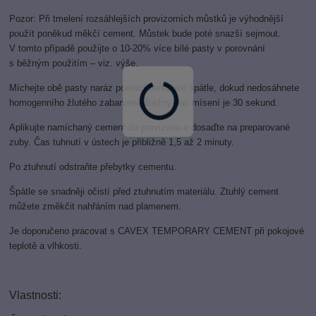
Pozor: Při tmelení rozsáhlejších provizorních můstků je výhodnější
použít poněkud měkčí cement. Můstek bude poté snazší sejmout.
V tomto případě použijte o 10-20% více bílé pasty v porovnání
s běžným použitím – viz. výše.
Míchejte obě pasty naráz pomocí nerezové špátle, dokud nedosáhnete
homogenního žlutého zabarvení. Běžný čas mísení je 30 sekund.
Aplikujte namíchaný cement do provizoria a dosaďte na preparované
zuby. Čas tuhnutí v ústech je přibližně 1,5 až 2 minuty.
Po ztuhnutí odstraňte přebytky cementu.
Špátle se snadněji očistí před ztuhnutím materiálu. Ztuhlý cement
můžete změkčit nahřáním nad plamenem.
Je doporučeno pracovat s CAVEX TEMPORARY CEMENT při pokojové
teplotě a vlhkosti.
Vlastnosti: