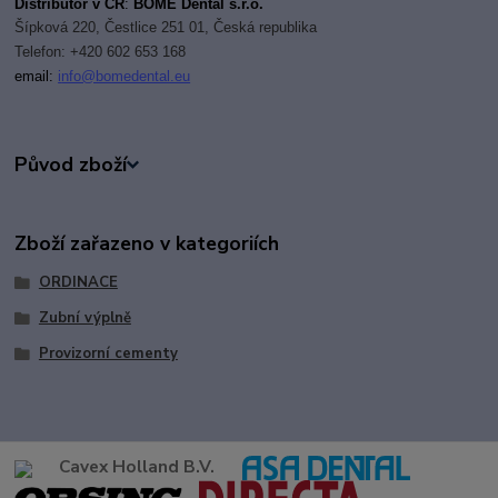
Distributor v ČR
:
BOME Dental s.r.o.
Šípková 220, Čestlice 251 01, Česká republika
Telefon: +420 602 653 168
email:
i
nfo@bomedental.eu
Původ zboží
Zboží zařazeno v kategoriích
ORDINACE
Zubní výplně
Provizorní cementy
Cavex Holland B.V.