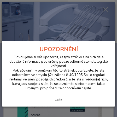
0
ks
za
0,00 Kč
Menu
Hledat
UPOZORNĚNÍ
Úvod
ORDINACE
CAVEX TEMPORARY CEMENT
Dovolujeme si Vás upozornit, že tyto stránky a na nich dále
CAVEX TEMPORARY CEMENT
obsažené informace jsou určeny pouze odborné stomatologické
veřejnosti.
Pokračováním v používání těchto stránek potvrzujete, že jste
odborníkem ve smyslu §2a zákona č. 40/1995 Sb., o regulaci
reklamy, ve znění pozdějších předpisů, a že jste si vědom(a) rizik,
která jsou spojena s tím, že se seznámíte s informacemi takto
určenými pro případ, že odborníkem nejste.
Zavřít