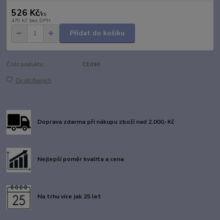
526 Kč
/
ks
470 Kč
bez DPH
Přidat do košíku
Číslo produktu:
CE090
Do oblíbených
Doprava zdarma při nákupu zboží nad 2.000,-Kč
Nejlepší poměr kvalita a cena
Na trhu více jak 25 let