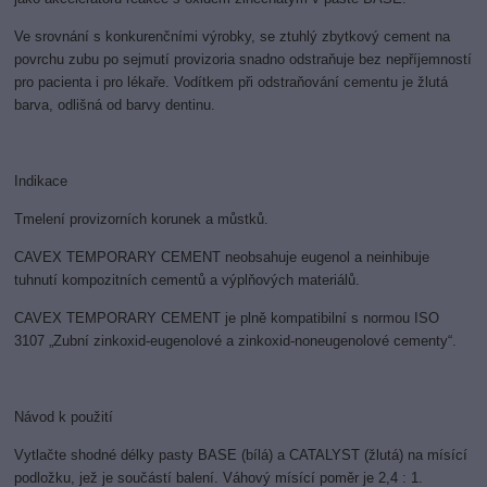
Ve srovnání s konkurenčními výrobky, se ztuhlý zbytkový cement na
povrchu zubu po sejmutí provizoria snadno odstraňuje bez nepříjemností
pro pacienta i pro lékaře. Vodítkem při odstraňování cementu je žlutá
barva, odlišná od barvy dentinu.
Indikace
Tmelení provizorních korunek a můstků.
CAVEX TEMPORARY CEMENT neobsahuje eugenol a neinhibuje
tuhnutí kompozitních cementů a výplňových materiálů.
CAVEX TEMPORARY CEMENT je plně kompatibilní s normou ISO
3107 „Zubní zinkoxid-eugenolové a zinkoxid-noneugenolové cementy“.
Návod k použití
Vytlačte shodné délky pasty BASE (bílá) a CATALYST (žlutá) na mísící
podložku, jež je součástí balení. Váhový mísící poměr je 2,4 : 1.