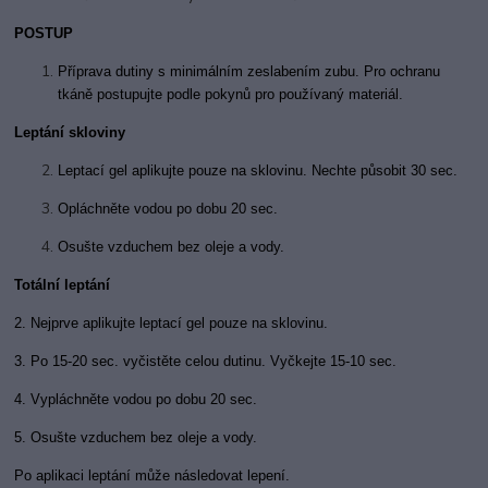
POSTUP
Př
íprava dutiny s minimálním zeslabením zubu. Pro ochranu
tkáně postupujte podle pokynů pro používaný materiál.
Leptání skloviny
Leptací gel aplikujte pouze na sklovinu. Nechte působit 30 sec.
Opláchněte vodou po dobu 20 sec.
Osušte vzduchem bez oleje a vody.
Totální leptání
2. Nejprve aplikujte leptací gel pouze na sklovinu.
3. Po 15-20 sec. vyčistěte celou dutinu. Vyčkejte 15-10 sec.
4. Vypláchněte vodou po dobu 20 sec.
5. Osušte vzduchem bez oleje a vody.
Po aplikaci leptání může n
ásledovat lepení.