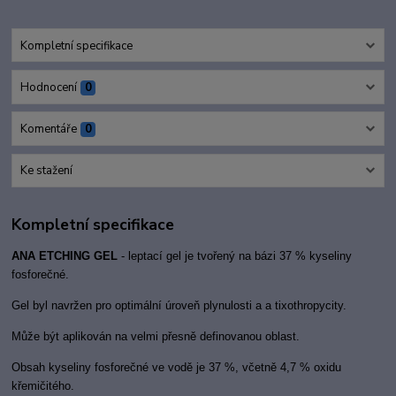
Kompletní specifikace
Hodnocení
0
Komentáře
0
Ke stažení
Kompletní specifikace
ANA ETCHING GEL
- leptací gel je tvořen
ý na bázi 37 % kyseliny
fosforečné.
Gel byl navržen pro optim
ální úroveň plynulosti a a tixothropycity.
Může b
ýt aplikován na velmi přesně definovanou oblast.
Obsah kyseliny fosforečn
é ve vodě je 37 %, včetně 4,7 % oxidu
křemičitého.