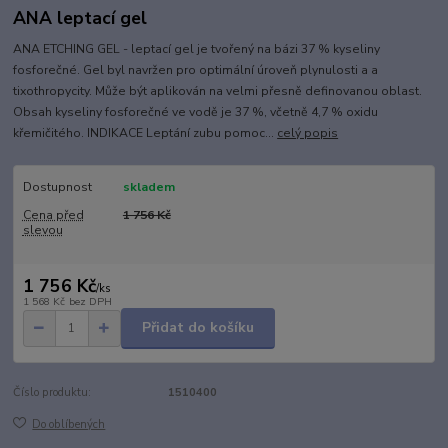
ANA leptací gel
ANA ETCHING GEL - leptací gel je tvořený na bázi 37 % kyseliny
fosforečné. Gel byl navržen pro optimální úroveň plynulosti a a
tixothropycity. Může být aplikován na velmi přesně definovanou oblast.
Obsah kyseliny fosforečné ve vodě je 37 %, včetně 4,7 % oxidu
křemičitého. INDIKACE Leptání zubu pomoc...
celý popis
Dostupnost
skladem
Cena před
1 756 Kč
slevou
1 756 Kč
/
ks
1 568 Kč
bez DPH
Přidat do košíku
Číslo produktu:
1510400
Do oblíbených