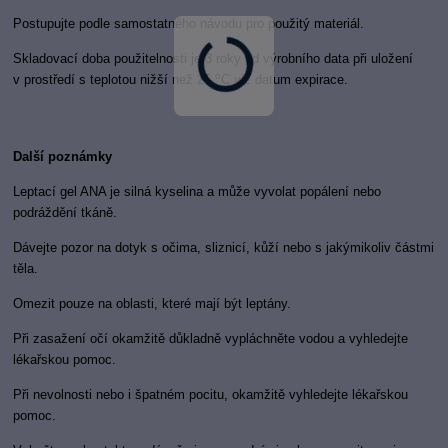
Postupujte podle samostatného návodu pro použit
ý materiál.
Skladovací doba použitelnosti je 3 roky od v
ýrobního data při uložení
o
v prostředí s teplotou nižší než 25
C viz datum expirace.
Dalš
í poznámky
Leptací gel ANA je silná kyselina a může vyvolat pop
álení nebo
podráždění tkáně.
Dávejte pozor na dotyk s očima, sliznic
í, kůží nebo s jakýmikoliv částmi
těla.
Omezit pouze na oblasti, které mají být leptány.
Při zasažen
í očí okamžitě důkladně vypláchněte vodou a vyhledejte
lékařskou pomoc.
Při nevolnosti nebo i špatn
ém pocitu, okamžitě vyhledejte lékařskou
pomoc.