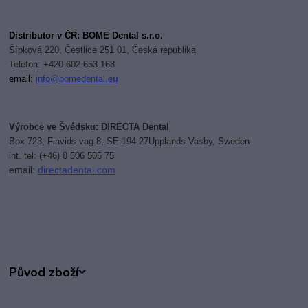
Distributor v ČR
:
BOME Dental s.r.o.
Šípková 220, Čestlice 251 01, Česká republika
Telefon: +420 602 653 168
email:
i
nfo@bomedental.e
u
Výrobce ve Švédsku: DIRECTA Dental
Box 723, Finvids vag 8, SE-194 27Upplands Vasby, Sweden
int. tel: (+46) 8 506 505 75
email:
directadental.com
Původ zboží