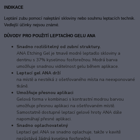
INDIKACE
Leptání zubu pomocí naleptání skloviny nebo souhrnu leptacích technik.
Vedlejš
í účinky nejsou známé.
DŮVODY PRO POUŽITÍ LEPTACÍHO GELU ANA
Snadno rozlišitelný od zubní struktury.
ANA Etching Gel je tmavě modré leptadlo skloviny a
dentinu s 37% kyselinou fosforečnou. Modrá barva
umožňuje snadnou viditelnost gelu během aplikace.
Leptací gel ANA drží
na místě a nestéká z ošetřovaného místa na neexponované
tkáně.
Umožňuje přesnou aplikaci
Gelová forma v kombinaci s kontrastní modrou barvou
umožňuje přesnou aplikaci na ošetřovaném místě.
Samostatně dostupné leptací gelové hroty ANA dále
napomáhají přesné aplikaci.
Snadno oplachovatelný
Leptací gel ANA se snadno oplachuje, takže v kavitě
nezůstává žádná kyselina fosforečná.