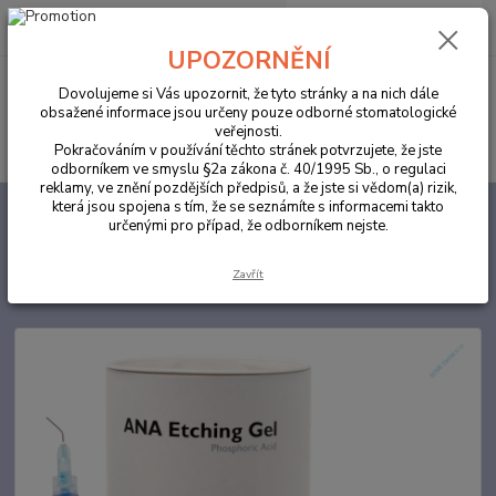
0
ks
za
0,00 Kč
UPOZORNĚNÍ
Menu
Dovolujeme si Vás upozornit, že tyto stránky a na nich dále
obsažené informace jsou určeny pouze odborné stomatologické
veřejnosti.
Hledat
Pokračováním v používání těchto stránek potvrzujete, že jste
odborníkem ve smyslu §2a zákona č. 40/1995 Sb., o regulaci
reklamy, ve znění pozdějších předpisů, a že jste si vědom(a) rizik,
která jsou spojena s tím, že se seznámíte s informacemi takto
Úvod
ORDINACE
ANA Etching gel 10 x 2ml MAXI PACK
určenými pro případ, že odborníkem nejste.
ANA Etching gel 10 x 2ml MAXI
Zavřít
PACK