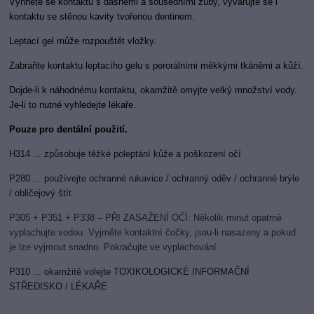
Vyhněte se kontaktu s
dásněmi a sousedními zuby, vyvarujte se i
kontaktu se stěnou kavity tvořenou dentinem.
Leptací gel může rozpouštět vložky.
Zabraňte kontaktu leptac
ího gelu s perorálními měkkými tkáněmi a kůží.
Dojde-li k náhodnému kontaktu, okamžitě omyjte velk
ý množství vody.
Je-li to nutné vyhledejte lékaře.
Pouze pro dentální použit
í.
H314 ... způsobuje těžké poleptání kůže a poškození očí
P280
... používejte ochranné rukavice / ochranný oděv / ochranné brýle
/ obličejový štít
P305 + P351 + P338 – PŘI ZASAŽENÍ OČÍ: Několik minut opatrně
vyplachujte vodou. Vyjměte kontaktní čočky, jsou-li nasazeny a pokud
je lze vyjmout snadno. Pokračujte ve vyplachování.
P310 ... okamžitě volejte TOXIKOLOGICKÉ INFORMAČNÍ
STŘEDISKO / LÉKAŘE