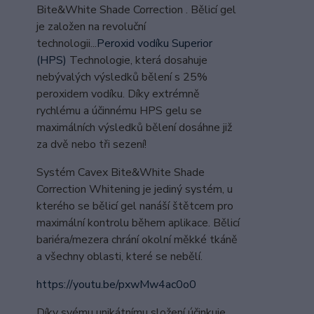
Bite&White Shade Correction . Bělicí gel
je založen na revoluční
technologii...
Peroxid vodíku Superior
(HPS)
Technologie, která dosahuje
nebývalých výsledků bělení s 25%
peroxidem vodíku. Díky extrémně
rychlému a účinnému HPS gelu se
maximálních výsledků bělení dosáhne již
za dvě nebo tři sezení!
Systém Cavex Bite&White Shade
Correction Whitening je jediný systém, u
kterého se bělicí gel nanáší štětcem pro
maximální kontrolu během aplikace. Bělicí
bariéra/mezera chrání okolní měkké tkáně
a všechny oblasti, které se nebělí.
https://youtu.be/pxwMw4ac0o0
Díky svému unikátnímu složení účinkuje