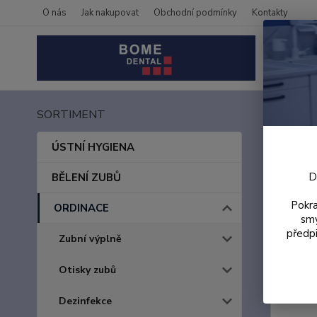
O nás
Jak nakupovat
Obchodní podmínky
Kontakty
SORTIMENT
Úvod
ANA
ÚSTNÍ HYGIENA
D
BĚLENÍ ZUBŮ
Pokra
ORDINACE
smy
předpi
Zubní výplně
Otisky zubů
Dezinfekce