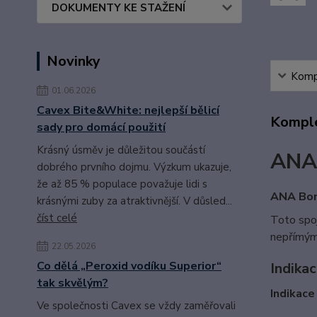
DOKUMENTY KE STAŽENÍ
Novinky
Kompl
01.06.2026
Cavex Bite&White: nejlepší bělicí
Komple
sady pro domácí použití
Krásný úsměv je důležitou součástí
ANA
dobrého prvního dojmu. Výzkum ukazuje,
že až 85 % populace považuje lidi s
ANA Bond
krásnými zuby za atraktivnější. V důsled...
číst celé
Toto spoj
nepřímými
22.05.2026
Co dělá „Peroxid vodíku Superior“
Indikac
tak skvělým?
Indikace
Ve společnosti Cavex se vždy zaměřovali