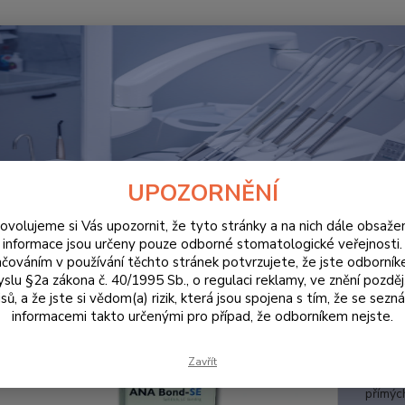
Hledat
ORDINACE
ANA Bond-SE
 Bond-SE
UPOZORNĚNÍ
ovolujeme si Vás upozornit, že tyto stránky a na nich dále obsaže
informace jsou určeny pouze odborné stomatologické veřejnosti.
čováním v používání těchto stránek potvrzujete, že jste odborní
ANA 
slu §2a zákona č. 40/1995 Sb., o regulaci reklamy, ve znění pozděj
jedn
sů, a že jste si vědom(a) rizik, která jsou spojena s tím, že se sezn
informacemi takto určenými pro případ, že odborníkem nejste.
ANA Bo
leptan
Zavřít
bezpeč
přímýc