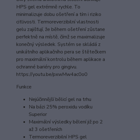
HPS gel extrémně rychle. To
minimalizuje dobu ošetření a tím i riziko
citlivosti. Termoreverzibilní vlastnosti
gelu zajišťují, že během ošetření zůstane
perfektně na místě, čímž se maximalizuje
konečný výsledek. Systém se skládá z
unikátního aplikačního pera se štětečkem
pro maximální kontrolu během aplikace a
ochranné bariéry pro gingivu.
https://youtu.be/pxwMw4ac0o0
Funkce
Nejúčinnější bělicí gel na trhu
Na bázi 25% peroxidu vodíku
Superior
Maximální výsledky bělení již po 2
až 3 ošetřeních
Termoreverzibilní HPS gel