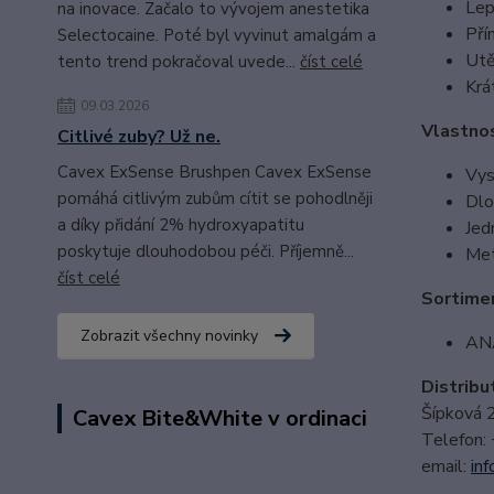
Lep
na inovace. Začalo to vývojem anestetika
Pří
Selectocaine. Poté byl vyvinut amalgám a
Utě
tento trend pokračoval uvede...
číst celé
Krá
09.03.2026
Vlastno
Citlivé zuby? Už ne.
Cavex ExSense Brushpen Cavex ExSense
Vys
pomáhá citlivým zubům cítit se pohodlněji
Dlo
a díky přidání 2% hydroxyapatitu
Jed
poskytuje dlouhodobou péči. Příjemně...
Met
číst celé
Sortime
Zobrazit všechny novinky
ANA
Distribu
Šípková 
Cavex Bite&White v ordinaci
Telefon:
email:
i
nf