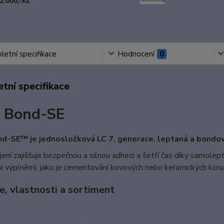
2.000,-Kč
etní specifikace
Hodnocení
0
tní specifikace
 Bond-SE
-SE™ je jednosložková LC 7. generace, leptaná a bondov
ení zajišťuje bezpečnou a silnou adhezi a šetří čas díky samolep
 výplněmi, jako je cementování kovových nebo keramických korun
e, vlastnosti a sortiment