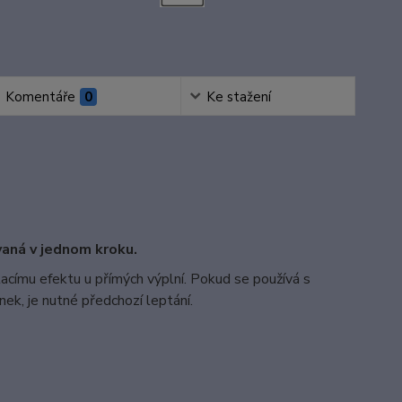
Komentáře
0
Ke stažení
aná v jednom kroku.
tacímu efektu u přímých výplní. Pokud se používá s
ek, je nutné předchozí leptání.