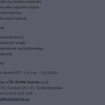
idlo na všechny materiály
mé nebo nepřímé výplně
snění dentinu
tká doba tuhnutí
sti
oká přilnavost
uhodobě trvající
nokrokové leptání/bonding
akrylát
nt
 Bond-SE™, 1 x 5 ml – 1322000
tor v ČR
:
BOME Dental s.r.o.
220, Čestlice 251 01, Česká republika
 +420 602 653 168
o@bomedental.eu