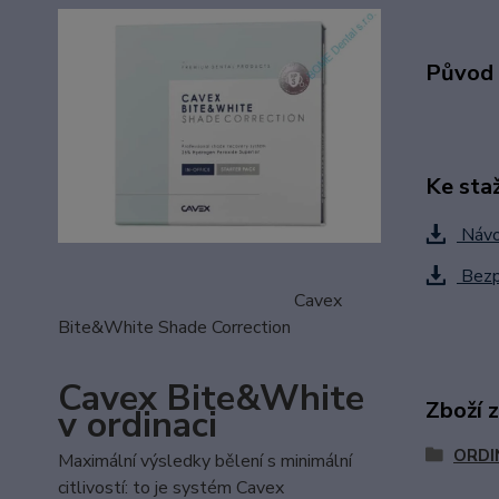
Původ 
Ke sta
Návod
Bezpe
Cavex
Bite&White Shade Correction
Cavex Bite&White
Zboží 
v ordinaci
ORDI
Maximální výsledky bělení s minimální
citlivostí: to je systém Cavex