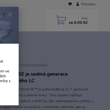
Přihlášení
0
ks
za
0,00 Kč
né
Ohodnotit produkt
kem ve
Bond - SE je sedmá generace
ších
osložkového LC
ámíte s
nd-SE ANA Bond-SE™ je jednosložková LC 7. generace,
á a bondovaná v jednom kroku. Toto spojení zajišťuje
nou a silnou adhezi a šetří čas díky samoleptacímu efektu u
h výplní. Pokud se používá s nepřímými výplněmi, jako je