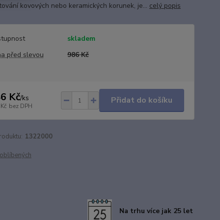
ování kovových nebo keramických korunek, je...
celý popis
tupnost
skladem
a před slevou
986 Kč
6 Kč
/
ks
Přidat do košíku
 Kč
bez DPH
roduktu:
1322000
oblíbených
Na trhu více jak 25 let