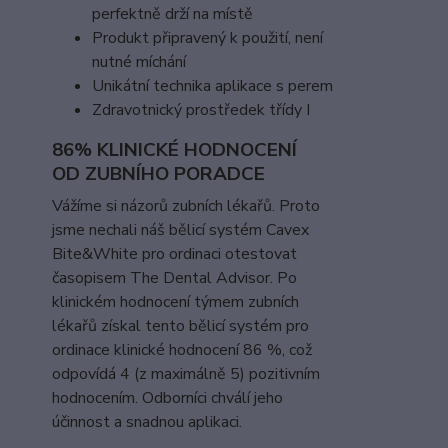
perfektně drží na místě
Produkt připravený k použití, není
nutné míchání
Unikátní technika aplikace s perem
Zdravotnický prostředek třídy I
86% KLINICKÉ HODNOCENÍ
OD ZUBNÍHO PORADCE
Vážíme si názorů zubních lékařů. Proto
jsme nechali náš bělicí systém Cavex
Bite&White pro ordinaci otestovat
časopisem The Dental Advisor. Po
klinickém hodnocení týmem zubních
lékařů získal tento bělicí systém pro
ordinace klinické hodnocení 86 %, což
odpovídá 4 (z maximálně 5) pozitivním
hodnocením. Odborníci chválí jeho
účinnost a snadnou aplikaci.