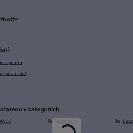
zboží
žení
 k použití
čnostní list
zařazeno v kategoriích
NACE
NOVINKY
Lept