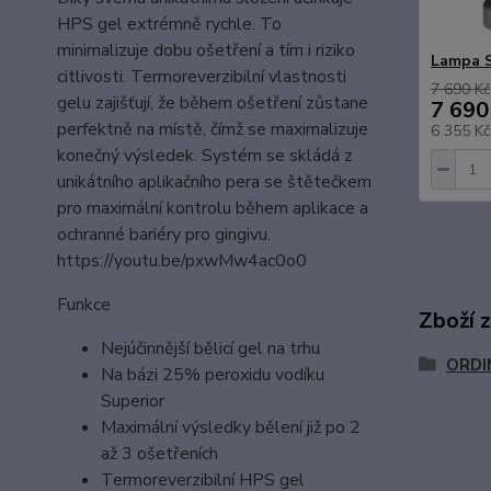
HPS gel extrémně rychle. To
minimalizuje dobu ošetření a tím i riziko
Lampa 
citlivosti. Termoreverzibilní vlastnosti
7 690 Kč
gelu zajišťují, že během ošetření zůstane
7 690
perfektně na místě, čímž se maximalizuje
6 355 K
konečný výsledek. Systém se skládá z
unikátního aplikačního pera se štětečkem
pro maximální kontrolu během aplikace a
ochranné bariéry pro gingivu.
https://youtu.be/pxwMw4ac0o0
Funkce
Zboží 
Nejúčinnější bělicí gel na trhu
ORDI
Na bázi 25% peroxidu vodíku
Superior
Maximální výsledky bělení již po 2
až 3 ošetřeních
Termoreverzibilní HPS gel