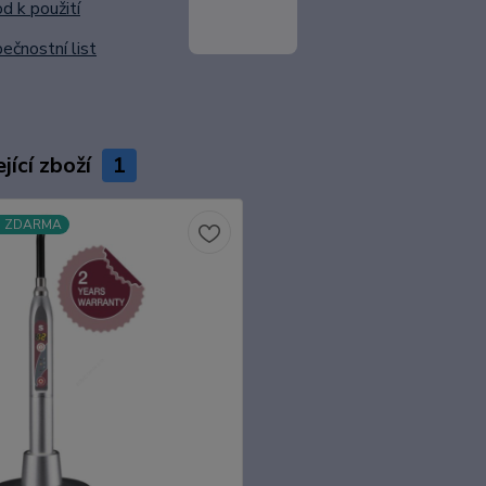
 k použití
čnostní list
jící zboží
1
a ZDARMA