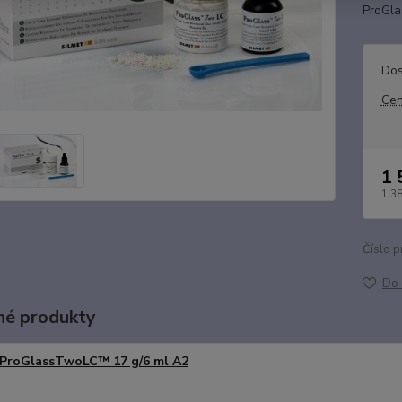
ProGla
Dos
Cen
1 
1 3
Číslo p
Do 
é produkty
ProGlassTwoLC™ 17 g/6 ml A2