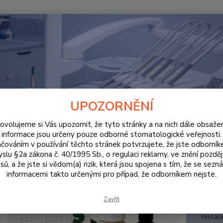
Hledat
ORDINACE
ProGlassTwoLC™ 17 g/6 ml A3
lassTwoLC™ 17 g/6 ml A3
UPOZORNĚNÍ
ovolujeme si Vás upozornit, že tyto stránky a na nich dále obsaže
informace jsou určeny pouze odborné stomatologické veřejnosti.
čováním v používání těchto stránek potvrzujete, že jste odborní
Sklo
slu §2a zákona č. 40/1995 Sb., o regulaci reklamy, ve znění pozděj
g/6 
sů, a že jste si vědom(a) rizik, která jsou spojena s tím, že se sezn
informacemi takto určenými pro případ, že odborníkem nejste.
ProGla
Two LC
Zavřít
speciál
restaur