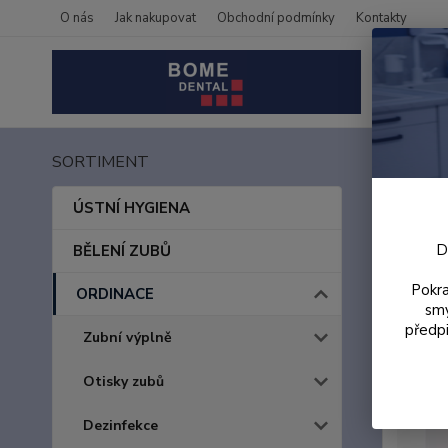
O nás
Jak nakupovat
Obchodní podmínky
Kontakty
SORTIMENT
Úvod
ProG
ÚSTNÍ HYGIENA
D
BĚLENÍ ZUBŮ
Akce
Pokra
ORDINACE
smy
předpi
Zubní výplně
Otisky zubů
Dezinfekce