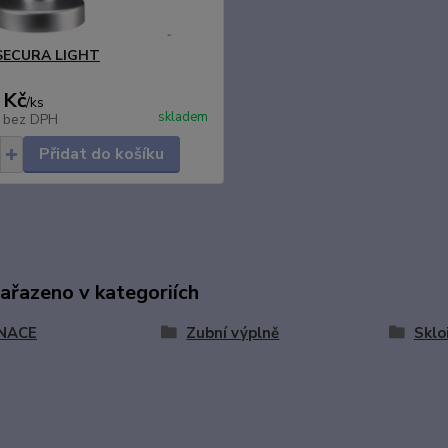
SECURA LIGHT
 Kč
/
ks
skladem
č
bez DPH
Přidat do košíku
zařazeno v kategoriích
NACE
Zubní výplně
Sklo