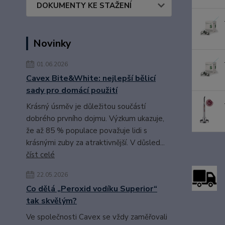
DOKUMENTY KE STAŽENÍ
Novinky
01.06.2026
Cavex Bite&White: nejlepší bělicí
sady pro domácí použití
Krásný úsměv je důležitou součástí
dobrého prvního dojmu. Výzkum ukazuje,
že až 85 % populace považuje lidi s
krásnými zuby za atraktivnější. V důsled...
číst celé
22.05.2026
Co dělá „Peroxid vodíku Superior“
tak skvělým?
Ve společnosti Cavex se vždy zaměřovali