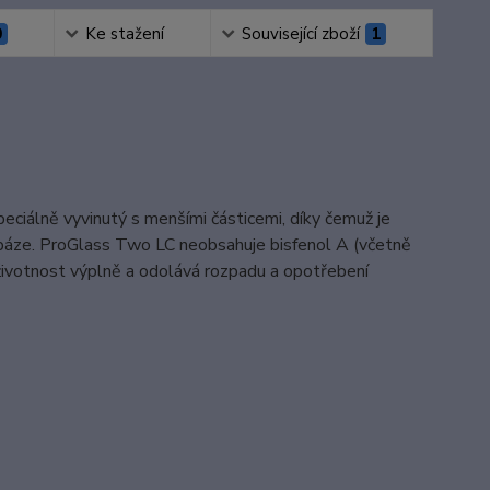
0
Ke stažení
Související zboží
1
ciálně vyvinutý s menšími částicemi, díky čemuž je
y a báze. ProGlass Two LC neobsahuje bisfenol A (včetně
 životnost výplně a odolává rozpadu a opotřebení