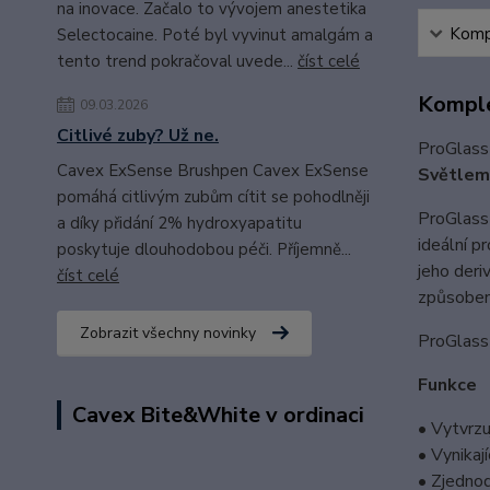
na inovace. Začalo to vývojem anestetika
Kompl
Selectocaine. Poté byl vyvinut amalgám a
tento trend pokračoval uvede...
číst celé
Komple
09.03.2026
Citlivé zuby? Už ne.
ProGlas
Cavex ExSense Brushpen Cavex ExSense
Světlem
pomáhá citlivým zubům cítit se pohodlněji
ProGlas
a díky přidání 2% hydroxyapatitu
ideální p
poskytuje dlouhodobou péči. Příjemně...
jeho deri
číst celé
způsoben
Zobrazit všechny novinky
ProGlas
Funkce
Cavex Bite&White v ordinaci
• Vytvrzu
• Vynikaj
• Zjednod