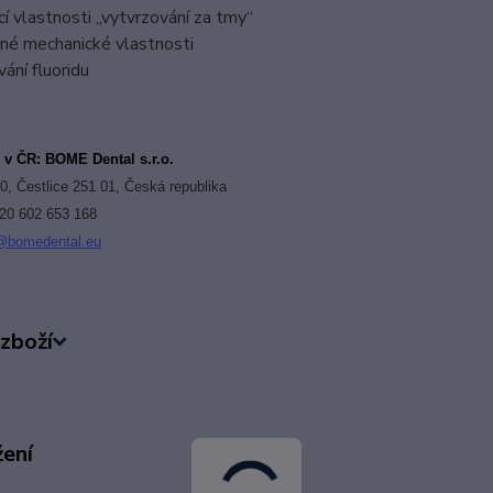
ící vlastnosti „vytvrzování za tmy“
né mechanické vlastnosti
ání fluoridu
r v ČR
:
BOME Dental s.r.o.
0, Čestlice 251 01, Česká republika
420 602 653 168
@bomedental.eu
zboží
žení