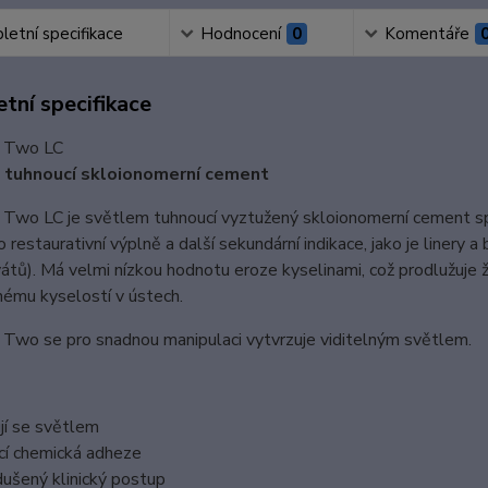
etní specifikace
Hodnocení
0
Komentáře
tní specifikace
s Two LC
 tuhnoucí skloionomerní cement
s Two LC
je světlem tuhnoucí vyztužený skloionomerní cement spe
ro restaurativní výplně a další sekundární indikace, jako je liner
vátů). Má velmi nízkou hodnotu eroze kyselinami, což prodlužuje
ému kyselostí v ústech.
s Two
se pro snadnou manipulaci vytvrzuje viditelným světlem.
jí se světlem
ící chemická adheze
ušený klinický postup