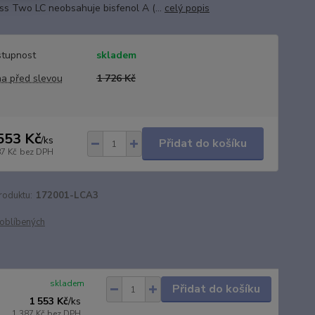
ss Two LC neobsahuje bisfenol A (...
celý popis
tupnost
skladem
a před slevou
1 726 Kč
553 Kč
/
ks
Přidat do košíku
87 Kč
bez DPH
roduktu:
172001-LCA3
oblíbených
skladem
Přidat do košíku
1 553 Kč
/
ks
1 387 Kč
bez DPH