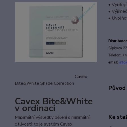
• Vynikaj
• Výjimeč
• Uvolňov
Distributo
Šípková 22
Telefon: +
email:
i
nfo
Cavex
Bite&White Shade Correction
Původ 
Cavex Bite&White
v ordinaci
Ke sta
Maximální výsledky bělení s minimální
citlivostí: to je systém Cavex