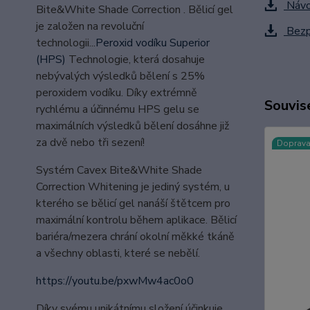
Návod
Bite&White Shade Correction . Bělicí gel
je založen na revoluční
Bezpe
technologii...
Peroxid vodíku Superior
(HPS)
Technologie, která dosahuje
nebývalých výsledků bělení s 25%
peroxidem vodíku. Díky extrémně
Souvise
rychlému a účinnému HPS gelu se
maximálních výsledků bělení dosáhne již
za dvě nebo tři sezení!
Doprav
Systém Cavex Bite&White Shade
Correction Whitening je jediný systém, u
kterého se bělicí gel nanáší štětcem pro
maximální kontrolu během aplikace. Bělicí
bariéra/mezera chrání okolní měkké tkáně
a všechny oblasti, které se nebělí.
https://youtu.be/pxwMw4ac0o0
Díky svému unikátnímu složení účinkuje