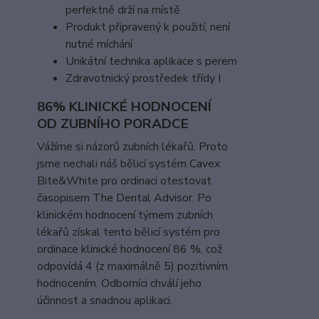
perfektně drží na místě
Produkt připravený k použití, není
nutné míchání
Unikátní technika aplikace s perem
Zdravotnický prostředek třídy I
86% KLINICKÉ HODNOCENÍ
OD ZUBNÍHO PORADCE
Vážíme si názorů zubních lékařů. Proto
jsme nechali náš bělicí systém Cavex
Bite&White pro ordinaci otestovat
časopisem The Dental Advisor. Po
klinickém hodnocení týmem zubních
lékařů získal tento bělicí systém pro
ordinace klinické hodnocení 86 %, což
odpovídá 4 (z maximálně 5) pozitivním
hodnocením. Odborníci chválí jeho
účinnost a snadnou aplikaci.