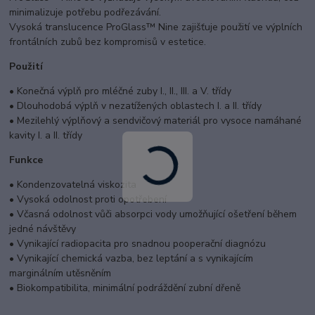
minimalizuje potřebu podřezávání.
Vysoká translucence ProGlass™ Nine zajišťuje použití ve výplních
frontálních zubů bez kompromisů v estetice.
Použití
• Konečná výplň pro mléčné zuby I., II., III. a V. třídy
• Dlouhodobá výplň v nezatížených oblastech I. a II. třídy
• Mezilehlý výplňový a sendvičový materiál pro vysoce namáhané
kavity I. a II. třídy
Funkce
• Kondenzovatelná viskozita
• Vysoká odolnost proti opotřebení
• Včasná odolnost vůči absorpci vody umožňující ošetření během
jedné návštěvy
• Vynikající radiopacita pro snadnou pooperační diagnózu
• Vynikající chemická vazba, bez leptání a s vynikajícím
marginálním utěsněním
• Biokompatibilita, minimální podráždění zubní dřeně