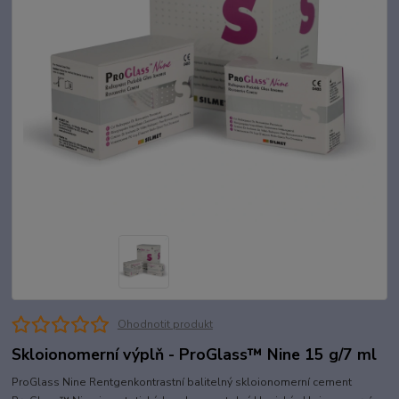
Ohodnotit produkt
Skloionomerní výplň - ProGlass™ Nine 15 g/7 ml
ProGlass Nine Rentgenkontrastní balitelný skloionomerní cement