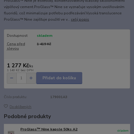
ProGlass™ Nine je estetický, kondenzovatelný klasický skloionomerní
výplňový cement.ProGlass™ Nine se vyznačuje vysokým uvolňováním
fluoridů, což minimalizuje potřebu podřezávání.Vysoká translucence
ProGlass™ Nine zajišťuje použití ve v...
celý popis
Dostupnost
skladem
Cena před
1 419 Kč
slevou
1 277 Kč
/
ks
1 140 Kč
bez DPH
Přidat do košíku
Číslo produktu:
179001A3
Do oblíbených
Podobné produkty
ProGlass™ Nine kapsle 50ks A2
skladem