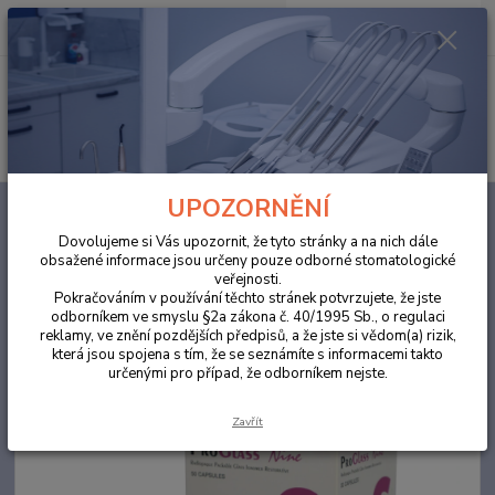
0
ks
za
0,00 Kč
Menu
Hledat
UPOZORNĚNÍ
Úvod
ORDINACE
ProGlass™ Nine 15 g/7 ml A3
Dovolujeme si Vás upozornit, že tyto stránky a na nich dále
ProGlass™ Nine 15 g/7 ml A3
obsažené informace jsou určeny pouze odborné stomatologické
veřejnosti.
Pokračováním v používání těchto stránek potvrzujete, že jste
Akce
odborníkem ve smyslu §2a zákona č. 40/1995 Sb., o regulaci
reklamy, ve znění pozdějších předpisů, a že jste si vědom(a) rizik,
která jsou spojena s tím, že se seznámíte s informacemi takto
určenými pro případ, že odborníkem nejste.
Zavřít