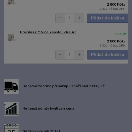
2 800 Kč
/
ks
2 500 Kč
bez DPH
Přidat do košíku
ProGlass™ Nine kapsle 50ks A3
skladem
2 800 Kč
/
ks
2 500 Kč
bez DPH
Přidat do košíku
Doprava zdarma při nákupu zboží nad 2.000,-Kč
Nejlepší poměr kvalita a cena
Na trhu více jak 25 let