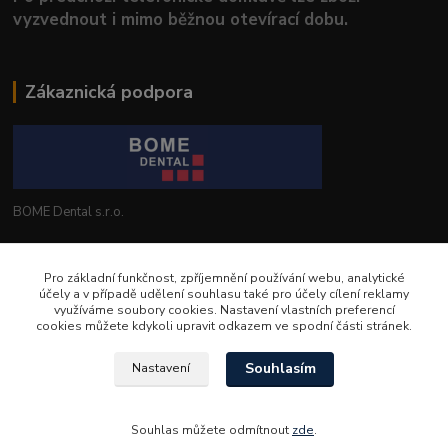
vyzvednout i mimo běžnou otevírací dobu.
Zákaznická podpora
BOME Dental s.r.o.
+420 602 653 168
Pro základní funkčnost, zpříjemnění používání webu, analytické
účely a v případě udělení souhlasu také pro účely cílení reklamy
info@bomedental.eu
využíváme soubory cookies. Nastavení vlastních preferencí
cookies můžete kdykoli upravit odkazem ve spodní části stránek.
Souhlasím
Nastavení
Souhlas můžete odmítnout
zde
.
Vytvořeno na
Eshop-rychle.cz