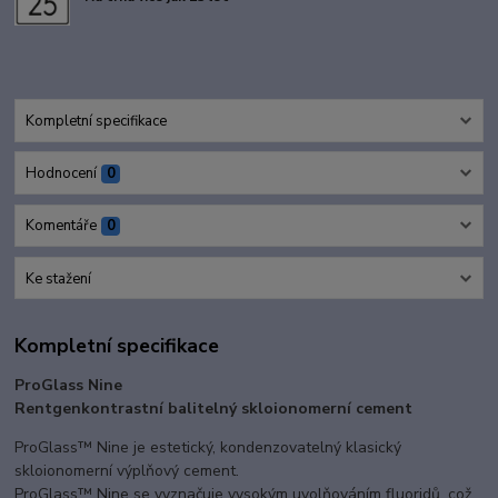
Kompletní specifikace
Hodnocení
0
Komentáře
0
Ke stažení
Kompletní specifikace
ProGlass Nine
Rentgenkontrastní balitelný skloionomerní cement
ProGlass™ Nine je estetický, kondenzovatelný klasický
skloionomerní výplňový cement.
ProGlass™ Nine se vyznačuje vysokým uvolňováním fluoridů, což