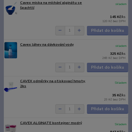
Cavex miska na míchání alginátu se
skladem
špachtlí
145 Kč
/
ks
120 Kč
bez DPH
Přidat do košíku
Cavex láhev na dávkování vody
skladem
325 Kč
/
ks
269 Kč
bez DPH
Přidat do košíku
CAVEX odměrky na otiskovací hmoty,
Skladem
2ks
35 Kč
/
ks
29 Kč
bez DPH
Přidat do košíku
CAVEX ALGINATE kontejner modrý
Skladem