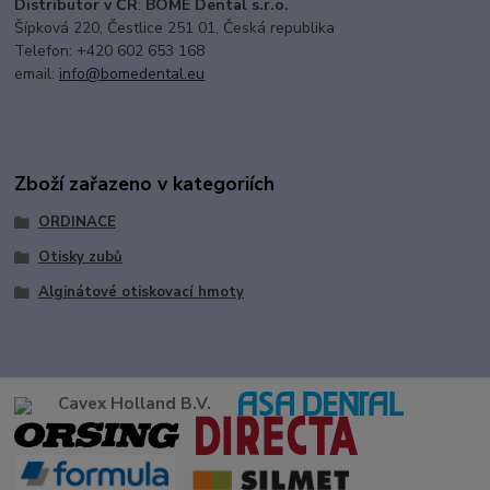
Distributor v ČR
:
BOME Dental s.r.o.
Šípková 220, Čestlice 251 01, Česká republika
Telefon: +420 602 653 168
email:
i
nfo@bomedental.eu
Zboží zařazeno v kategoriích
ORDINACE
Otisky zubů
Alginátové otiskovací hmoty
Cavex Holland B.V.