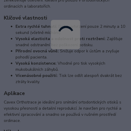
zefektivňuje ošetření. Ideální pro použití v ortodontických
ordinacích a laboratořích.
Klíčové vlastnosti
Extra rychlé tuhnutí:
Doba vytvrzení pouze 2 minuty a 10
sekund (včetně míchání).
Vysoká elasticita a odolnost proti roztržení:
Zajišťuje
snadné odstranění bez poškození potisku.
Přírodní ovocná vůně:
Snižuje odpor k ústům a zvyšuje
pohodlí pacienta.
Vysoká konzistence:
Vhodné pro tisk vysokých
mukobukálních záhybů.
Vícenásobné použití:
Tisk lze odlít alespoň dvakrát bez
ztráty kvality.
Aplikace
Cavex Orthotrace je ideální pro snímání ortodontických otisků s
vysokou přesností a detailní reprodukcí. Je navržen pro rychlé a
efektivní zpracování a snadno se používá v rušném prostředí
ordinace.