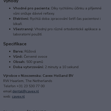
Výhody
Vhodné pro pacienta:
Díky rychlému účinku a příjemné
vůni snižuje dávivé reflexy.
Efektivní:
Rychlá doba zpracování šetří čas pacientovi i
lékaři.
Všestranný:
Vhodný pro různé ortodontické aplikace a
laboratorní použití.
Specifikace
Barva:
Růžová
Vůně:
Červené ovoce
Obsah:
500 gramů
Doba vytvrzování:
2 minuty a 10 sekund
Výrobce v Nizozemsku: Cavex Holland BV
RW Haarlem, The Netherlands
Telefon +31 23 530 77 00
email:
dental@cavex.nl
web:
cavex.nl