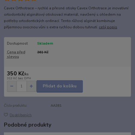
Cavex Orthotrace – rychlé a přesné otisky Cavex Orthotrace je inovativní
ortodontický alginátový otiskovací materiál, navržený s ohledem na
potřeby ortodontických ordinací. Tento růžový alginát kombinuje
příjemnou ovocnou vůni s extra rychlou dobou tuhnutí.
celý popis
Dostupnost
Skladem
Cena před
361 Kč
slevou
350 Kč
/
ks
313 Kč
bez DPH
Přidat do košíku
Číslo produktu:
AA381
Do oblíbených
Podobné produkty