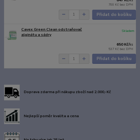
847 Kč
/
ks
700 Kč
bez DPH
Přidat do košíku
Cavex Green Clean odstraňovač
Skladem
alginátu a sádry
650 Kč
/
ks
537 Kč
bez DPH
Přidat do košíku
Doprava zdarma při nákupu zboží nad 2.000,-Kč
Nejlepší poměr kvalita a cena
Na trhu více jak 25 let