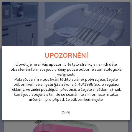
0
ks
za
0,00 Kč
Menu
Hledat
UPOZORNĚNÍ
Úvod
ORDINACE
Cavex Orthotrace - ortodontický alginátový otiskovací
materiál 1ks
Dovolujeme si Vás upozornit, že tyto stránky a na nich dále
obsažené informace jsou určeny pouze odborné stomatologické
Cavex Orthotrace - ortodontický
veřejnosti.
alginátový otiskovací materiál
Pokračováním v používání těchto stránek potvrzujete, že jste
odborníkem ve smyslu §2a zákona č. 40/1995 Sb., o regulaci
1ks
reklamy, ve znění pozdějších předpisů, a že jste si vědom(a) rizik,
která jsou spojena s tím, že se seznámíte s informacemi takto
určenými pro případ, že odborníkem nejste.
Akce
TOP produkt
Zavřít