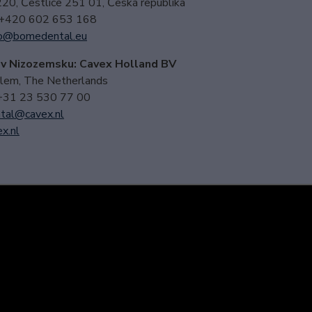
220, Čestlice 251 01, Česká republika
 +420 602 653 168
o@bomedental.eu
 v Nizozemsku: Cavex Holland BV
em, The Netherlands
 +31 23 530 77 00
tal@cavex.nl
x.nl