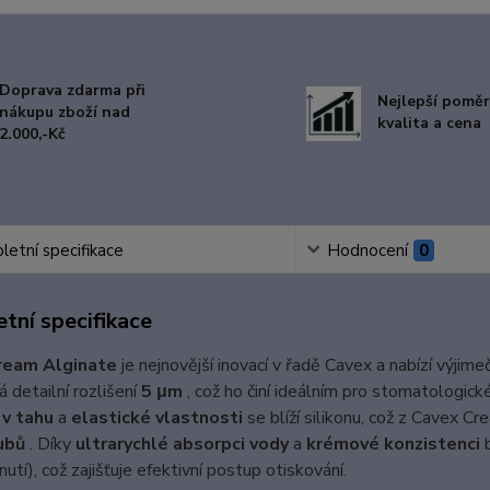
Doprava zdarma při
Nejlepší poměr
nákupu zboží nad
kvalita a cena
2.000,-Kč
etní specifikace
Hodnocení
0
tní specifikace
ream Alginate
je nejnovější inovací v řadě Cavex a nabízí výjim
á detailní rozlišení
5 μm
, což ho činí ideálním pro stomatologick
v tahu
a
elastické vlastnosti
se blíží silikonu, což z Cavex Cr
ubů
. Díky
ultrarychlé absorpci vody
a
krémové konzistenci
b
nutí), což zajišťuje efektivní postup otiskování.