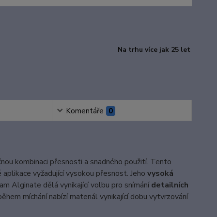
Na trhu více jak 25 let
Komentáře
0
ečnou kombinaci přesnosti a snadného použití. Tento
é aplikace vyžadující vysokou přesnost. Jeho
vysoká
eam Alginate dělá vynikající volbu pro snímání
detailních
ěhem míchání nabízí materiál vynikající dobu vytvrzování