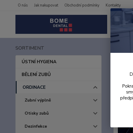
O nás
Jak nakupovat
Obchodní podmínky
Kontakty
SORTIMENT
Úvod
Cave
ÚSTNÍ HYGIENA
D
BĚLENÍ ZUBŮ
Pokra
ORDINACE
smy
předpi
Zubní výplně
Otisky zubů
Dezinfekce