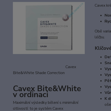
Cavex kré
Nor
Ryc
Obě varia
léčbu.
Klíčov
Det
Sna
Cavex
Vys
Bite&White Shade Correction
Vys
Pět
Cavex Bite&White
Vys
v ordinaci
Vůn
K d
Maximální výsledky bělení s minimální
oše
citlivostí: to je systém Cavex