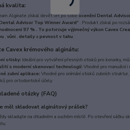
á kvalita:
eam Alginate získal devět let po sobě
ocenění Dental Advis
Dental Advisor Top Winner Award“
. Produkt získal po roz
 hodnocení 97 % . To potvrzuje výjimečný výkon Cavex Cre
vu
,
vůni
,
detaily
a
pevnost v tahu
.
ce Cavex krémového alginátu:
ní otisky:
Ideální pro vytváření přesných otisků pro korunky, mů
žití s ​​moderní skenovací technologií:
Vhodné pro manuální i di
né zubní aplikace:
Vhodné pro snímání otisků zubních struktur, j
sků pro ortodontické účely.
kladené otázky (FAQ)
se měl skladovat alginátový prášek?
ždy skladujte na chladném a suchém místě. Po otevření sáčku s
itu.