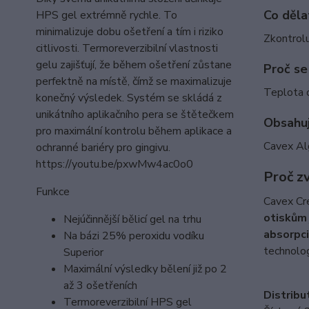
Co dělat
HPS gel extrémně rychle. To
minimalizuje dobu ošetření a tím i riziko
Zkontrolu
citlivosti. Termoreverzibilní vlastnosti
gelu zajišťují, že během ošetření zůstane
Proč se
perfektně na místě, čímž se maximalizuje
Teplota o
konečný výsledek. Systém se skládá z
unikátního aplikačního pera se štětečkem
Obsahuj
pro maximální kontrolu během aplikace a
Cavex Alg
ochranné bariéry pro gingivu.
https://youtu.be/pxwMw4ac0o0
Proč z
Funkce
Cavex Cr
otiskům
Nejúčinnější bělicí gel na trhu
absorpci
Na bázi 25% peroxidu vodíku
technolog
Superior
Maximální výsledky bělení již po 2
až 3 ošetřeních
Distribu
Termoreverzibilní HPS gel