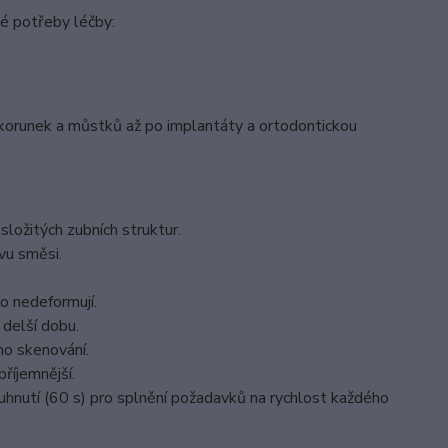
né potřeby léčby:
d korunek a můstků až po implantáty a ortodontickou
 složitých zubních struktur.
vu směsi.
o nedeformují.
delší dobu.
ího skenování.
příjemnější.
uhnutí (60 s) pro splnění požadavků na rychlost každého