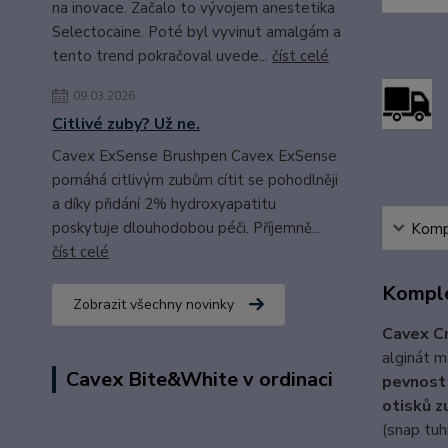
na inovace. Začalo to vývojem anestetika
Selectocaine. Poté byl vyvinut amalgám a
tento trend pokračoval uvede...
číst celé
09.03.2026
Citlivé zuby? Už ne.
Cavex ExSense Brushpen Cavex ExSense
pomáhá citlivým zubům cítit se pohodlněji
a díky přidání 2% hydroxyapatitu
poskytuje dlouhodobou péči. Příjemně...
Kompl
číst celé
Komple
Zobrazit všechny novinky
Cavex C
alginát m
Cavex Bite&White v ordinaci
pevnost 
otisků z
(snap tuh