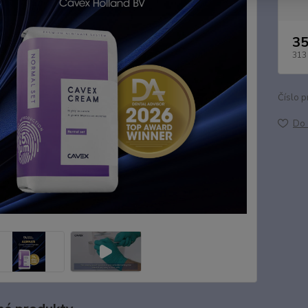
35
313
Číslo p
Do 