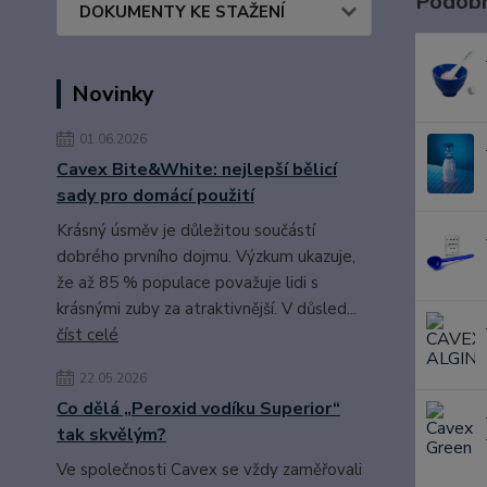
Podobn
DOKUMENTY KE STAŽENÍ
Novinky
01.06.2026
Cavex Bite&White: nejlepší bělicí
sady pro domácí použití
Krásný úsměv je důležitou součástí
dobrého prvního dojmu. Výzkum ukazuje,
že až 85 % populace považuje lidi s
krásnými zuby za atraktivnější. V důsled...
číst celé
22.05.2026
Co dělá „Peroxid vodíku Superior“
tak skvělým?
Ve společnosti Cavex se vždy zaměřovali