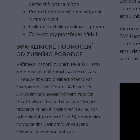
Šípková 
perfektně drží na místě
Telefon:
Produkt připravený k použití, není
email:
i
nf
nutné míchání
Unikátní technika aplikace s perem
Výrobce
Zdravotnický prostředek třídy I
RW Haarl
Telefon
86% KLINICKÉ HODNOCENÍ
email:
den
OD ZUBNÍHO PORADCE
web:
cave
Vážíme si názorů zubních lékařů. Proto
jsme nechali náš bělicí systém Cavex
Bite&White pro ordinaci otestovat
časopisem The Dental Advisor. Po
klinickém hodnocení týmem zubních
lékařů získal tento bělicí systém pro
ordinace klinické hodnocení 86 %, což
odpovídá 4 (z maximálně 5) pozitivním
hodnocením. Odborníci chválí jeho
účinnost a snadnou aplikaci.