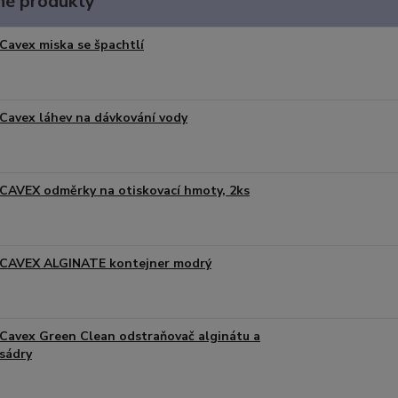
é produkty
Cavex miska se špachtlí
Cavex láhev na dávkování vody
CAVEX odměrky na otiskovací hmoty, 2ks
CAVEX ALGINATE kontejner modrý
Cavex Green Clean odstraňovač alginátu a
sádry