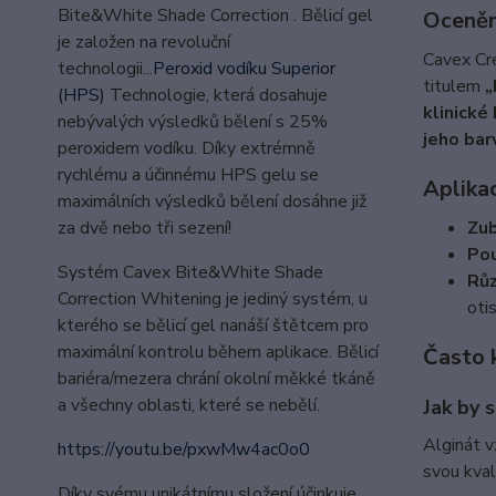
Bite&White Shade Correction . Bělicí gel
Oceněn
je založen na revoluční
Cavex Cr
technologii...
Peroxid vodíku Superior
titulem
„
(HPS)
Technologie, která dosahuje
klinické
nebývalých výsledků bělení s 25%
jeho
bar
peroxidem vodíku. Díky extrémně
rychlému a účinnému HPS gelu se
Aplika
maximálních výsledků bělení dosáhne již
Zub
za dvě nebo tři sezení!
Pou
Systém Cavex Bite&White Shade
Růz
Correction Whitening je jediný systém, u
oti
kterého se bělicí gel nanáší štětcem pro
maximální kontrolu během aplikace. Bělicí
Často 
bariéra/mezera chrání okolní měkké tkáně
a všechny oblasti, které se nebělí.
Jak by 
Alginát v
https://youtu.be/pxwMw4ac0o0
svou kval
Díky svému unikátnímu složení účinkuje