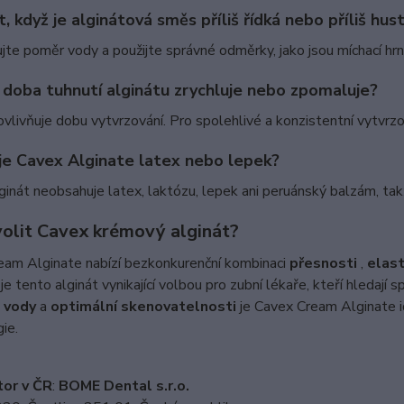
, když je alginátová směs příliš řídká nebo příliš hus
jte poměr vody a použijte správné odměrky, jako jsou míchací hrn
 doba tuhnutí alginátu zrychluje nebo zpomaluje?
vlivňuje dobu vytvrzování. Pro spolehlivé a konzistentní vytvrzo
e Cavex Alginate latex nebo lepek?
inát neobsahuje latex, laktózu, lepek ani peruánský balzám, takž
volit Cavex krémový alginát?
eam Alginate nabízí bezkonkurenční kombinaci
přesnosti
,
elast
je tento alginát vynikající volbou pro zubní lékaře, kteří hledají 
 vody
a
optimální skenovatelnosti
je Cavex Cream Alginate ide
ie.
tor v ČR
:
BOME Dental s.r.o.