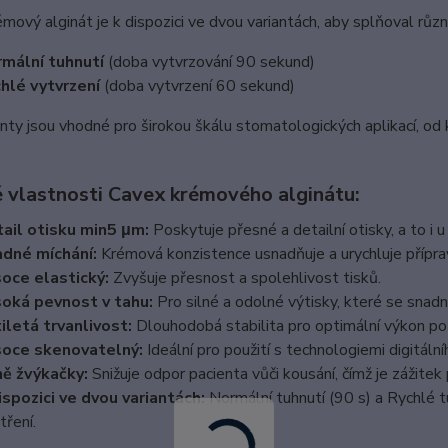
mový alginát je k dispozici ve dvou variantách, aby splňoval růz
mální tuhnutí
(doba vytvrzování 90 sekund)
hlé vytvrzení
(doba vytvrzení 60 sekund)
nty jsou vhodné pro širokou škálu stomatologických aplikací, o
é vlastnosti Cavex krémového alginátu:
ail otisku min5 μm:
Poskytuje přesné a detailní otisky, a to i u
dné míchání:
Krémová konzistence usnadňuje a urychluje přípra
oce elastický:
Zvyšuje přesnost a spolehlivost tisků.
oká pevnost v tahu:
Pro silné a odolné výtisky, které se snadn
iletá trvanlivost:
Dlouhodobá stabilita pro optimální výkon po 
oce skenovatelný:
Ideální pro použití s ​​technologiemi digitáln
ě žvýkačky:
Snižuje odpor pacienta vůči kousání, čímž je zážitek 
ispozici ve dvou variantách:
Normální tuhnutí (90 s) a Rychlé t
tření.