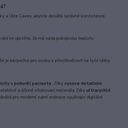
tá?
ky a lžíce Cavex, abyste dosáhli správné konzistence.
vání se ujistěte, že má voda pokojovou teplotu.
e je bezpečný pro osoby s přecitlivělostí na tyto látky.
icity
a
pohodlí pacienta
. Díky
vysoce detailním
spolehlivé a účinné otiskovací materiály. Díky
ultrarychlé
ální pro moderní zubní ordinace využívající digitální