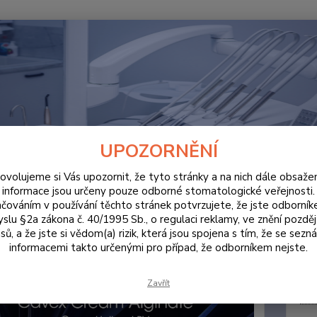
Hledat
ORDINACE
Cavex Cream Alginate Normal Set 1ks
x Cream Alginate Normal Set 1
UPOZORNĚNÍ
ovolujeme si Vás upozornit, že tyto stránky a na nich dále obsaže
informace jsou určeny pouze odborné stomatologické veřejnosti.
čováním v používání těchto stránek potvrzujete, že jste odborní
Cavex 
slu §2a zákona č. 40/1995 Sb., o regulaci reklamy, ve znění pozděj
celý p
sů, a že jste si vědom(a) rizik, která jsou spojena s tím, že se sezn
informacemi takto určenými pro případ, že odborníkem nejste.
Dos
Zavřít
Cen