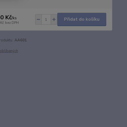
0 Kč
/
ks
Přidat do košíku
 Kč
bez DPH
roduktu:
AA601
oblíbených