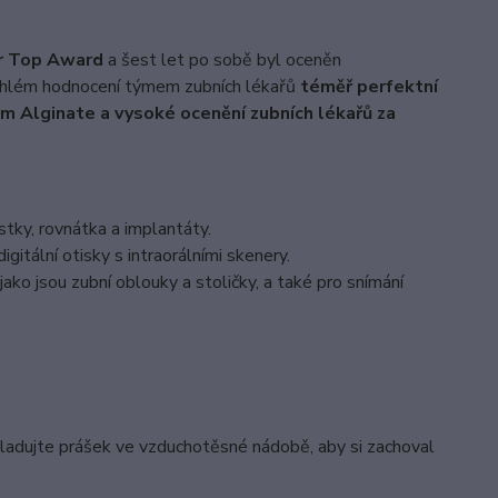
or Top Award
a šest let po sobě byl oceněn
sáhlém hodnocení týmem zubních lékařů
téměř perfektní
am Alginate a vysoké ocenění zubních lékařů za
stky, rovnátka a implantáty.
gitální otisky s intraorálními skenery.
ako jsou zubní oblouky a stoličky, a také pro snímání
kladujte prášek ve vzduchotěsné nádobě, aby si zachoval