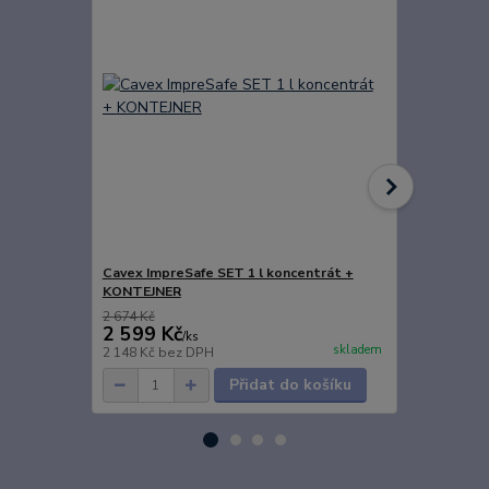
Cavex ImpreSafe SET 1 l koncentrát +
Cavex Impre
KONTEJNER
2 674 Kč
1 888 Kč
2 599 Kč
1 740 Kč
/
ks
skladem
2 148 Kč
bez DPH
1 438 Kč
bez
Přidat do košíku