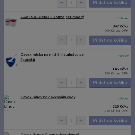
Přidat do košíku
CAVEX ALGINATE kontejner modrý
Skladem
847 Kč
/
ks
700 Kč
bez DPH
Přidat do košíku
Cavex miska na míchání alginátu se
skladem
špachtlí
145 Kč
/
ks
120 Kč
bez DPH
Přidat do košíku
Cavex láhev na dávkování vody
skladem
325 Kč
/
ks
269 Kč
bez DPH
Přidat do košíku
Cavex Green Clean odstraňovač