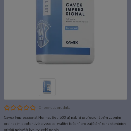
Ohodnotit produkt
Cavex Impressional Normal Set (500 g) nabízí profesionálním zubním
ordinacím spolehlivé a vysoce kvalitní řešení pro zajištění konzistentních
otisků nejvyšší kvality.
celý popis