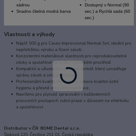
sádrou
Dostupný v Normal (90
Snadno čitelná modrá barva
sec.) a Rychlá sada (60
sec.)
Vlastnosti a výhody
Náplň 500 g pro Cavex Impressional Normal Set, ideální pro
nepřetržitou výrobu a řízení zásob.
Konzistentní materiálové vlastnosti pro reprodukovatelné
otisky a spolehlivé výsledky v klinickém prostředí.
Kompaktní a uživatelsky přívětivý formát, který usnadňuje
správu zásob a snižuje plýtvání.
Profesionální kvalita vhodná pro vysoce kvalitní ústní
hygienu a přesné okluzální registrace.
Navrženo pro plynulé zpracování v každodenních
pracovních postupech zubní praxe s důrazem na efektivitu
a spolehlivost.
Distributor v ČR
:
BOME Dental s.r.o.
Šípková 220, Čestlice 251 01, Česká republika