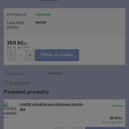
Dostupnost
skladem
Cena před
361 Kč
slevou
350 Kč
/
ks
289 Kč
bez DPH
Přidat do košíku
Číslo produktu:
AA09601
Do oblíbených
Podobné produkty
CAVEX odměrky na otiskovací hmoty,
Skladem
2ks
35 Kč
/
ks
29 Kč
bez DPH