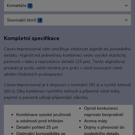
Komentáře
0
Související zboží
4
Kompletní specifikace
Cavex Impressional vám umožňuje otiskovat alginát do posledního
detailu. Alginát má jedinečnou kombinaci velmi vysoké elasticity,
pevnosti v tahu a reprodukce detailů (25 μm). Tento alginátový
produkt je proto velmi vhodný pro práci v okolí kovových rámů
a/nebo hlubokých podseparací.
Cavex Impressional je k dispozici v normální (90 s) a rychlé tuhnutí
(60 s). Díky kombinaci rychlého tuhnutí a příjemné vůně máty
peprné si pacienti užívají příjemnější zákroky.
Oproti konkurenci
Kombinace vysoké pružnosti
naprosto bezprašné!
a odolnosti proti trhlinám
Aroma máty
Detailní pohled 25 μm
Dojmy s přesností do
Optimální kompatibilita se
posledního detailu.