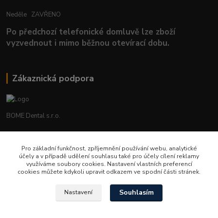
Neděle ZAVŘENO
Po předchozí telefonické domluvě lze zboží
vyzvednout i mimo běžnou otevírací dobu.
Zákaznická podpora
BOME Dental s.r.o.
+420 602 653 168
Pro základní funkčnost, zpříjemnění používání webu, analytické
účely a v případě udělení souhlasu také pro účely cílení reklamy
info@bomedental.eu
využíváme soubory cookies. Nastavení vlastních preferencí
cookies můžete kdykoli upravit odkazem ve spodní části stránek.
Souhlasím
Nastavení