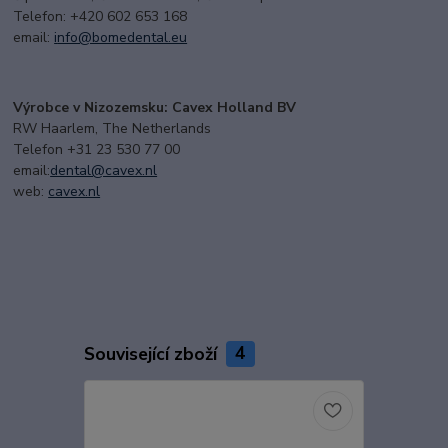
Telefon: +420 602 653 168
email:
i
nfo@bomedental.eu
Výrobce v Nizozemsku: Cavex Holland BV
RW Haarlem, The Netherlands
Telefon +31 23 530 77 00
email:
dental@cavex.nl
web:
cavex.nl
Související zboží
4
Doprava ZD