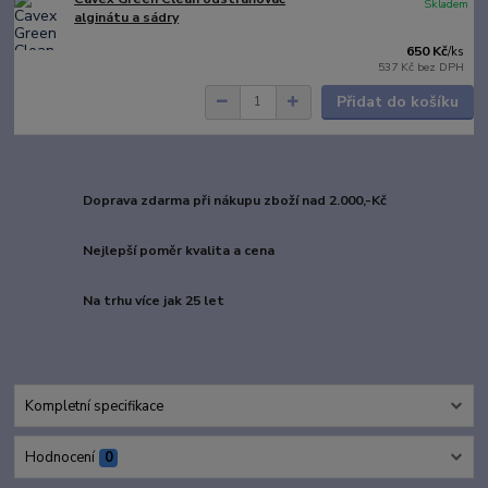
Skladem
alginátu a sádry
650 Kč
/
ks
537 Kč
bez DPH
Přidat do košíku
Doprava zdarma při nákupu zboží nad 2.000,-Kč
Nejlepší poměr kvalita a cena
Na trhu více jak 25 let
Kompletní specifikace
Hodnocení
0