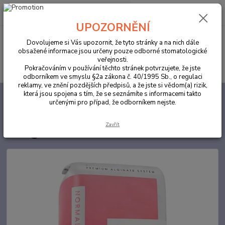
0
ks
za
0,00 Kč
UPOZORNĚNÍ
Menu
Dovolujeme si Vás upozornit, že tyto stránky a na nich dále
obsažené informace jsou určeny pouze odborné stomatologické
veřejnosti.
Hledat
Pokračováním v používání těchto stránek potvrzujete, že jste
odborníkem ve smyslu §2a zákona č. 40/1995 Sb., o regulaci
reklamy, ve znění pozdějších předpisů, a že jste si vědom(a) rizik,
která jsou spojena s tím, že se seznámíte s informacemi takto
Úvod
ORDINACE
Cavex CA 37 Normal Set 1ks 500g
určenými pro případ, že odborníkem nejste.
Cavex CA 37 Normal Set 1ks
Zavřít
500g