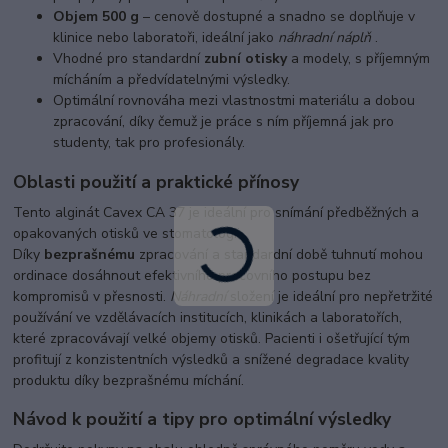
Objem 500 g
– cenově dostupné a snadno se doplňuje v
klinice nebo laboratoři, ideální jako
náhradní náplň
.
Vhodné pro standardní
zubní otisky
a modely, s příjemným
mícháním a předvídatelnými výsledky.
Optimální rovnováha mezi vlastnostmi materiálu a dobou
zpracování, díky čemuž je práce s ním příjemná jak pro
studenty, tak pro profesionály.
Oblasti použití a praktické přínosy
Tento alginát Cavex CA 37 je ideální pro snímání předběžných a
opakovaných otisků ve stomatologii.
Díky
bezprašnému
zpracování a standardní době tuhnutí mohou
ordinace dosáhnout efektivního pracovního postupu bez
kompromisů v přesnosti.
Náhradní
složení je ideální pro nepřetržité
používání ve vzdělávacích institucích, klinikách a laboratořích,
které zpracovávají velké objemy otisků. Pacienti i ošetřující tým
profitují z konzistentních výsledků a snížené degradace kvality
produktu díky bezprašnému míchání.
Návod k použití a tipy pro optimální výsledky