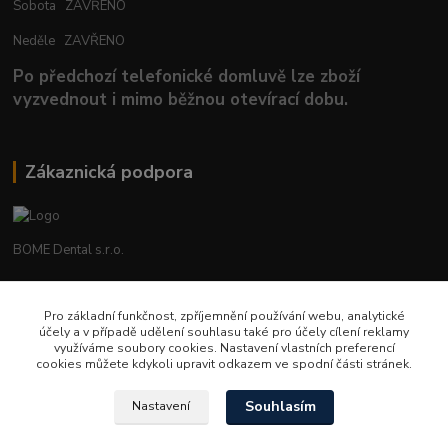
Sobota ZAVŘENO
Neděle ZAVŘENO
Po předchozí telefonické domluvě lze zboží
vyzvednout i mimo běžnou otevírací dobu.
Zákaznická podpora
BOME Dental s.r.o.
+420 602 653 168
Pro základní funkčnost, zpříjemnění používání webu, analytické
účely a v případě udělení souhlasu také pro účely cílení reklamy
info@bomedental.eu
využíváme soubory cookies. Nastavení vlastních preferencí
cookies můžete kdykoli upravit odkazem ve spodní části stránek.
Souhlasím
Nastavení