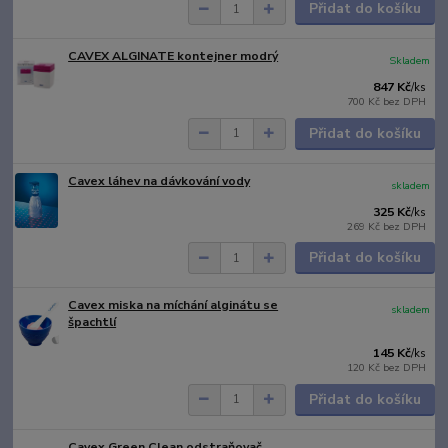
Přidat do košíku
CAVEX ALGINATE kontejner modrý
Skladem
847 Kč
/
ks
700 Kč
bez DPH
Přidat do košíku
Cavex láhev na dávkování vody
skladem
325 Kč
/
ks
269 Kč
bez DPH
Přidat do košíku
Cavex miska na míchání alginátu se
skladem
špachtlí
145 Kč
/
ks
120 Kč
bez DPH
Přidat do košíku
Cavex Green Clean odstraňovač