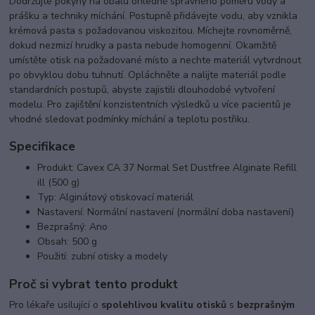
Dodržujte pokyny na obalu ohledně správného poměru vody a
prášku a techniky míchání. Postupně přidávejte vodu, aby vznikla
krémová pasta s požadovanou viskozitou. Míchejte rovnoměrně,
dokud nezmizí hrudky a pasta nebude homogenní. Okamžitě
umístěte otisk na požadované místo a nechte materiál vytvrdnout
po obvyklou dobu tuhnutí. Opláchněte a nalijte materiál podle
standardních postupů, abyste zajistili dlouhodobé vytvoření
modelu. Pro zajištění konzistentních výsledků u více pacientů je
vhodné sledovat podmínky míchání a teplotu postřiku.
Specifikace
Produkt: Cavex CA 37 Normal Set Dustfree Alginate Refill
ill (500 g)
Typ: Alginátový otiskovací materiál
Nastavení: Normální nastavení (normální doba nastavení)
Bezprašný: Ano
Obsah: 500 g
Použití: zubní otisky a modely
Proč si vybrat tento produkt
Pro lékaře usilující o
spolehlivou kvalitu otisků
s
bezprašným