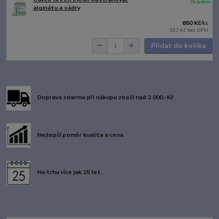
Skladem
alginátu a sádry
650 Kč
/
ks
537 Kč
bez DPH
Přidat do košíku
Doprava zdarma při nákupu zboží nad 2.000,-Kč
Nejlepší poměr kvalita a cena
Na trhu více jak 25 let