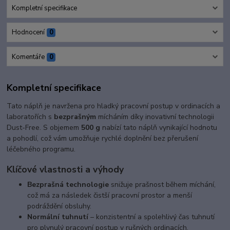
Kompletní specifikace
Hodnocení
0
Komentáře
0
Kompletní specifikace
Tato náplň je navržena pro hladký pracovní postup v ordinacích a
laboratořích s
bezprašným
mícháním díky inovativní technologii
Dust-Free. S objemem
500 g
nabízí tato náplň vynikající hodnotu
a pohodlí, což vám umožňuje rychlé doplnění bez přerušení
léčebného programu.
Klíčové vlastnosti a výhody
Bezprašná technologie
snižuje prašnost během míchání,
což má za následek čistší pracovní prostor a menší
podráždění obsluhy.
Normální tuhnutí
– konzistentní a spolehlivý čas tuhnutí
pro plynulý pracovní postup v rušných ordinacích.