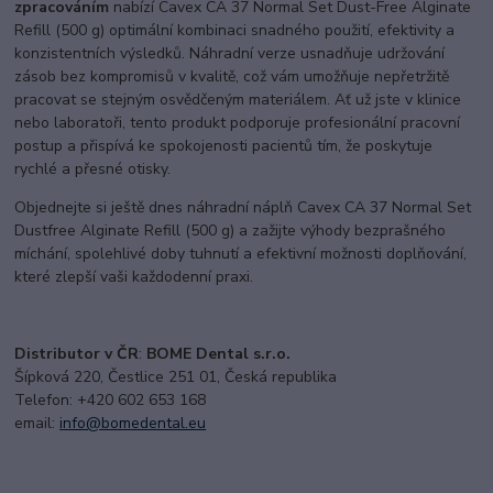
zpracováním
nabízí Cavex CA 37 Normal Set Dust-Free Alginate
Refill (500 g) optimální kombinaci snadného použití, efektivity a
konzistentních výsledků. Náhradní verze usnadňuje udržování
zásob bez kompromisů v kvalitě, což vám umožňuje nepřetržitě
pracovat se stejným osvědčeným materiálem. Ať už jste v klinice
nebo laboratoři, tento produkt podporuje profesionální pracovní
postup a přispívá ke spokojenosti pacientů tím, že poskytuje
rychlé a přesné otisky.
Objednejte si ještě dnes náhradní náplň Cavex CA 37 Normal Set
Dustfree Alginate Refill (500 g) a zažijte výhody bezprašného
míchání, spolehlivé doby tuhnutí a efektivní možnosti doplňování,
které zlepší vaši každodenní praxi.
Distributor v ČR
:
BOME Dental s.r.o.
Šípková 220, Čestlice 251 01, Česká republika
Telefon: +420 602 653 168
email:
i
nfo@bomedental.eu