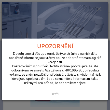
0
ks
za
0,00 Kč
Menu
Hledat
UPOZORNĚNÍ
Úvod
LABORATOŘE
Šelak Cavex Baseplates 100 ks dolní
Dovolujeme si Vás upozornit, že tyto stránky a na nich dále
Šelak Cavex Baseplates 100 ks
obsažené informace jsou určeny pouze odborné stomatologické
veřejnosti.
dolní
Pokračováním v používání těchto stránek potvrzujete, že jste
odborníkem ve smyslu §2a zákona č. 40/1995 Sb., o regulaci
reklamy, ve znění pozdějších předpisů, a že jste si vědom(a) rizik,
která jsou spojena s tím, že se seznámíte s informacemi takto
určenými pro případ, že odborníkem nejste.
Zavřít