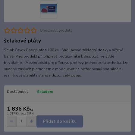
Ohodnotit produkt
šelakové pláty
Šelak Cavex Baseplates 100 ks Shellacové základní desky v růžové
barvě. Meziprodukt při přípravě protézy.Také k dispozici ve slídé
bezplatné. Meziprodukt pro přípravu protézy. jednoduchá technika: lze
snadno změkčit plamenem a modelovat na požadovaný tvar silná a
rozměrová stabilita standardizo...
celý popis
Dostupnost
Skladem
1 836 Kč
/
ks
1 517 Kč
bez DPH
Přidat do košíku