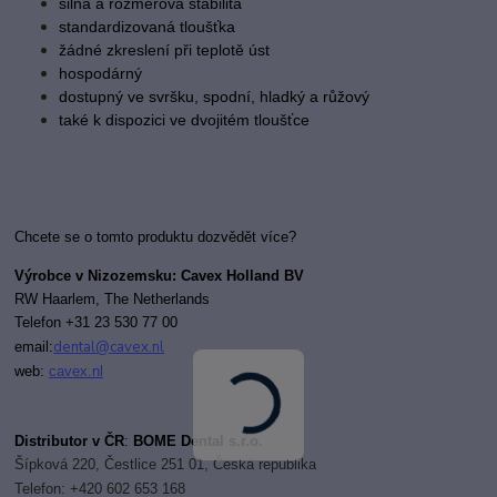
silná a rozměrová stabilita
standardizovaná tloušťka
žádné zkreslení při teplotě úst
hospodárný
dostupný ve svršku, spodní, hladký a růžový
také k dispozici ve dvojitém tloušťce
Chcete se o tomto produktu dozvědět více?
Výrobce v Nizozemsku: Cavex Holland BV
RW Haarlem,
The Netherlands
T
elefon +31 23 530 77 00
dental@cavex.nl
email:
web:
cavex.nl
Distributor v ČR
:
BOME Dental s.r.o.
Šípková 220, Čestlice 251 01, Česká republika
Telefon: +420 602 653 168