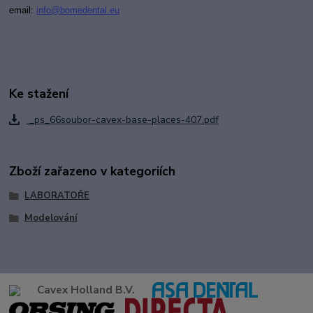
email:
i
nfo@bomedental.eu
Ke stažení
_ps_66soubor-cavex-base-places-407.pdf
Zboží zařazeno v kategoriích
LABORATOŘE
Modelování
Cavex Holland B.V.