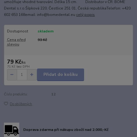
umožňuje vhodné tvarování. Délka 15 cm. Distributor v ČR: BOME
Dental s.r.o.Šípková 220, Čestlice 251 01, Česká republikaTelefon: +420
602 653 168email: info@bomedental.eu
celý popis
Dostupnost
skladem
Cena před
93 Kč
slevou
79 Kč
/
ks
71 Kč
bez DPH
Přidat do košíku
Číslo produktu:
12
Do oblíbených
Doprava zdarma při nákupu zboží nad 2.000,-Kč