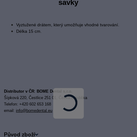
savky
Vyztužené drátem, který umožňuje vhodné tvarování.
Délka 15 cm.
Distributor v ČR
:
BOME Dental s.r.o.
Šípková 220, Čestlice 251 01, Česká republika
Telefon: +420 602 653 168
email:
i
nfo@bomedental.eu
Původ zboží