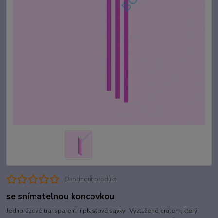
Ohodnotit produkt
se snímatelnou koncovkou
Jednorázové transparentní plastové savky Vyztužené drátem, který