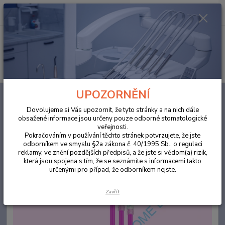
0
ks
za
0,00 Kč
Menu
Hledat
UPOZORNĚNÍ
Úvod
ORDINACE
Savky jednorázové transp.růžová 155mm /100ks
Dovolujeme si Vás upozornit, že tyto stránky a na nich dále
Savky jednorázové transp.růžová
obsažené informace jsou určeny pouze odborné stomatologické
veřejnosti.
155mm /100ks
Pokračováním v používání těchto stránek potvrzujete, že jste
odborníkem ve smyslu §2a zákona č. 40/1995 Sb., o regulaci
reklamy, ve znění pozdějších předpisů, a že jste si vědom(a) rizik,
která jsou spojena s tím, že se seznámíte s informacemi takto
určenými pro případ, že odborníkem nejste.
Zavřít