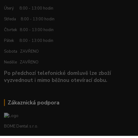
Úterý 8:00 - 13:00 hodin
Středa 8:00 - 13:00 hodin
Čtvrtek 8:00 - 13:00 hodin
Pátek 8:00 - 13:00 hodin
Sobota ZAVŘENO
Neděle ZAVŘENO
Po předchozí telefonické domluvě lze zboží
vyzvednout i mimo běžnou otevírací dobu.
Zákaznická podpora
BOME Dental s.r.o.