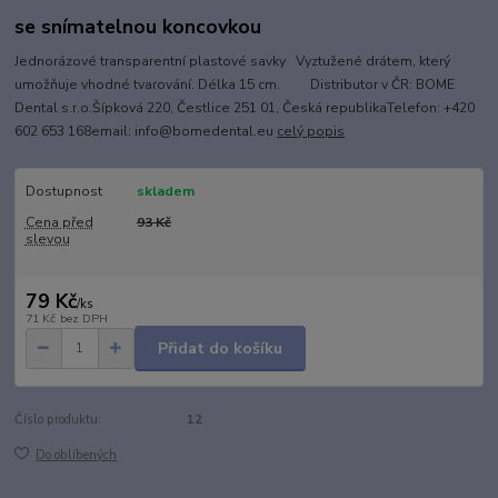
se snímatelnou koncovkou
Jednorázové transparentní plastové savky Vyztužené drátem, který
umožňuje vhodné tvarování. Délka 15 cm. Distributor v ČR: BOME
Dental s.r.o.Šípková 220, Čestlice 251 01, Česká republikaTelefon: +420
602 653 168email: info@bomedental.eu
celý popis
Dostupnost
skladem
Cena před
93 Kč
slevou
79 Kč
/
ks
71 Kč
bez DPH
Přidat do košíku
Číslo produktu:
12
Do oblíbených