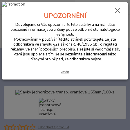
0
ks
za
0,00 Kč
UPOZORNĚNÍ
Menu
Dovolujeme si Vás upozornit, že tyto stránky a na nich dále
obsažené informace jsou určeny pouze odborné stomatologické
veřejnosti.
Hledat
Pokračováním v používání těchto stránek potvrzujete, že jste
odborníkem ve smyslu §2a zákona č. 40/1995 Sb., o regulaci
reklamy, ve znění pozdějších předpisů, a že jste si vědom(a) rizik,
která jsou spojena s tím, že se seznámíte s informacemi takto
Úvod
ORDINACE
Savky jednorázové transp. oranžová 155mm /100ks
určenými pro případ, že odborníkem nejste.
Savky jednorázové transp.
Zavřít
oranžová 155mm /100ks
Ohodnotit produkt